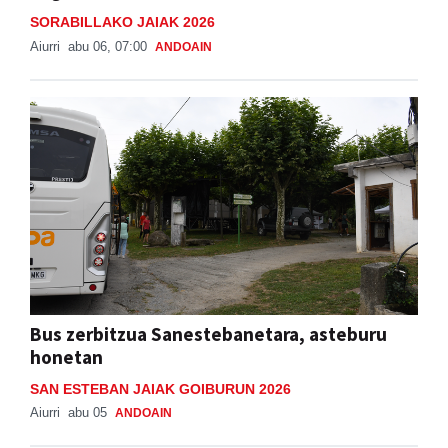
SORABILLAKO JAIAK 2026
Aiurri
abu 06, 07:00
ANDOAIN
Bus zerbitzua Sanestebanetara, asteburu
honetan
SAN ESTEBAN JAIAK GOIBURUN 2026
Aiurri
abu 05
ANDOAIN