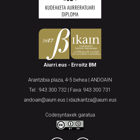
Aiurri.eus - Erroitz BM
Arantzibia plaza, 4-5 behea | ANDOAIN
Tel.: 943 300 732 | Faxa: 943 300 731
andoain@aiurri.eus | idazkaritza@aiurri.eus
Codesyntaxek garatua