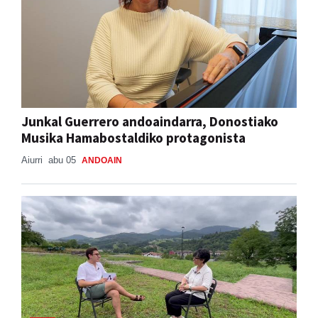
Junkal Guerrero andoaindarra, Donostiako
Musika Hamabostaldiko protagonista
Aiurri
abu 05
ANDOAIN