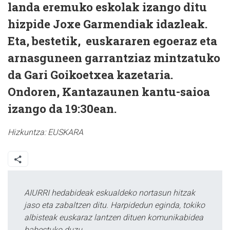
landa eremuko eskolak izango ditu
hizpide Joxe Garmendiak idazleak.
Eta, bestetik, euskararen egoeraz eta
arnasguneen garrantziaz mintzatuko
da Gari Goikoetxea kazetaria.
Ondoren, Kantazaunen kantu-saioa
izango da 19:30ean.
Hizkuntza:
EUSKARA
AIURRI hedabideak eskualdeko nortasun hitzak
jaso eta zabaltzen ditu. Harpidedun eginda, tokiko
albisteak euskaraz lantzen dituen komunikabidea
babestuko duzu.