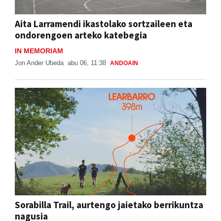
Aita Larramendi ikastolako sortzaileen eta
ondorengoen arteko katebegia
IN MEMORIAM
Jon Ander Ubeda
abu 06, 11:38
ANDOAIN
Sorabilla Trail, aurtengo jaietako berrikuntza
nagusia