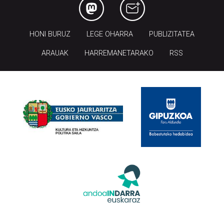
HONI BURUZ
LEGE OHARRA
PUBLIZITATEA
ARAUAK
HARREMANETARAKO
RSS