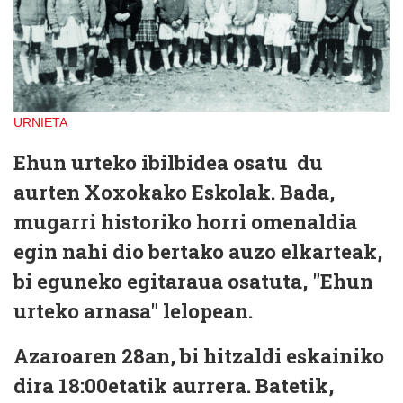
URNIETA
Ehun urteko ibilbidea osatu du
aurten Xoxokako Eskolak. Bada,
mugarri historiko horri omenaldia
egin nahi dio bertako auzo elkarteak,
bi eguneko egitaraua osatuta, "Ehun
urteko arnasa" lelopean.
Azaroaren 28an, bi hitzaldi eskainiko
dira 18:00etatik aurrera. Batetik,