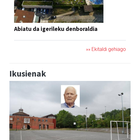
Abiatu da igerileku denboraldia
»» Ekitaldi gehiago
Ikusienak