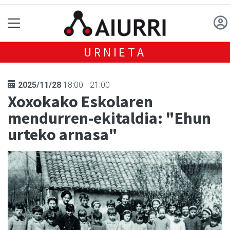
URNIETA
2025/11/28
18:00 - 21:00
Xoxokako Eskolaren
mendurren-ekitaldia: "Ehun
urteko arnasa"