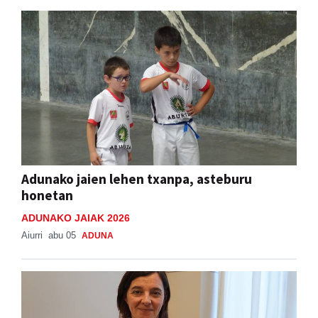
Adunako jaien lehen txanpa, asteburu
honetan
ADUNAKO JAIAK 2026
Aiurri
abu 05
ADUNA