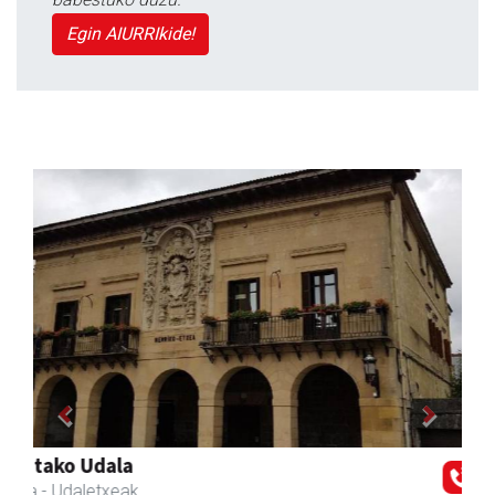
Egin AIURRIkide!
Previous
Next
Ikasmin ikasketa zentroa
Urnieta
- Ikasketa zentroak