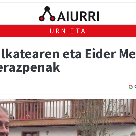
URNIETA
lkatearen eta Eider M
ierazpenak