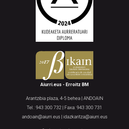
Aiurri.eus - Erroitz BM
Arantzibia plaza, 4-5 behea | ANDOAIN
Tel.: 943 300 732 | Faxa: 943 300 731
andoain@aiurri.eus | idazkaritza@aiurri.eus