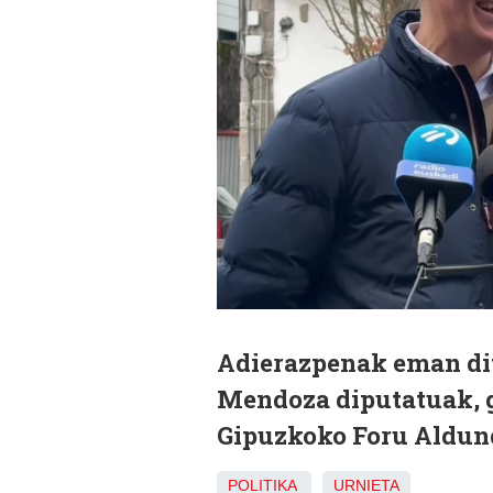
Adierazpenak eman dit
Mendoza diputatuak, g
Gipuzkoko Foru Aldund
POLITIKA
URNIETA