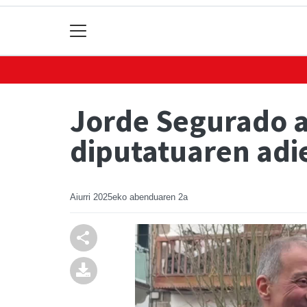
Jorde Segurado a
diputatuaren ad
Aiurri
2025eko abenduaren 2a