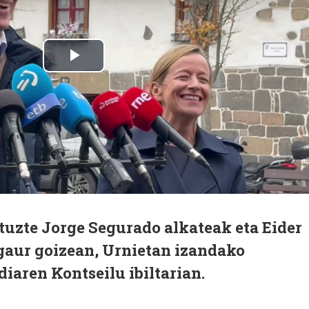
uzte Jorge Segurado alkateak eta Eider
aur goizean, Urnietan izandako
iaren Kontseilu ibiltarian.