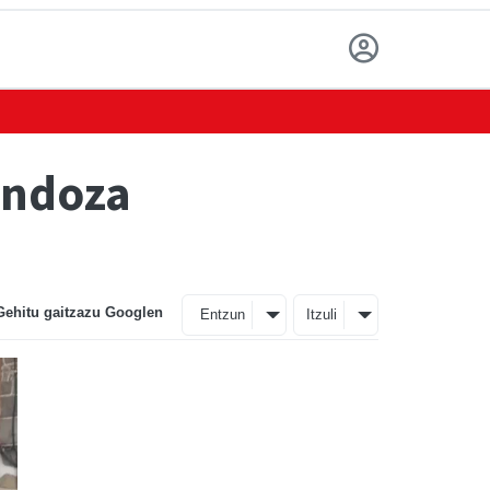
endoza
Gehitu gaitzazu Googlen
Entzun
Itzuli