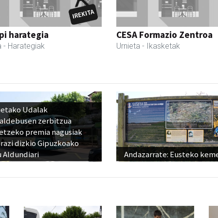
i harategia
CESA Formazio Zentroa
a
- Harategiak
Urnieta
- Ikasketak
ietako Udalak
raldebusen zerbitzua
etzeko premia nagusiak
razi dizkio Gipuzkoako
 Aldundiari
Andazarrate: Eusteko kem