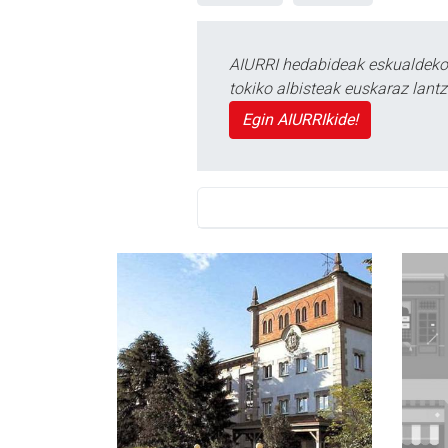
AIURRI hedabideak eskualdeko n
tokiko albisteak euskaraz lan
Egin AIURRIkide!