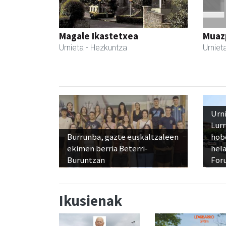
Magale Ikastetxea
Muazp
Urnieta
- Hezkuntza
Urniet
Urn
Lur
Burrunba, gazte euskaltzaleen
hob
ekimen berria Beterri-
hela
Buruntzan
Foru
Ikusienak