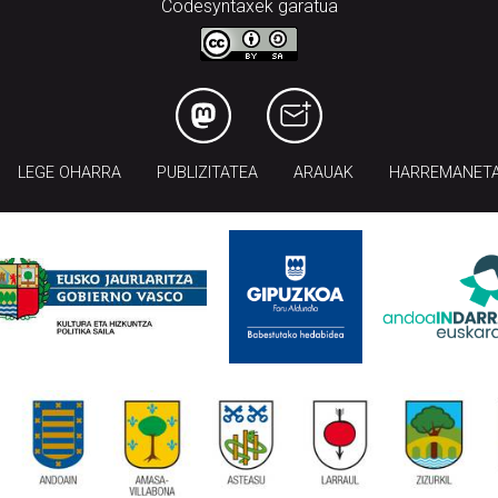
Codesyntaxek garatua
LEGE OHARRA
PUBLIZITATEA
ARAUAK
HARREMANET