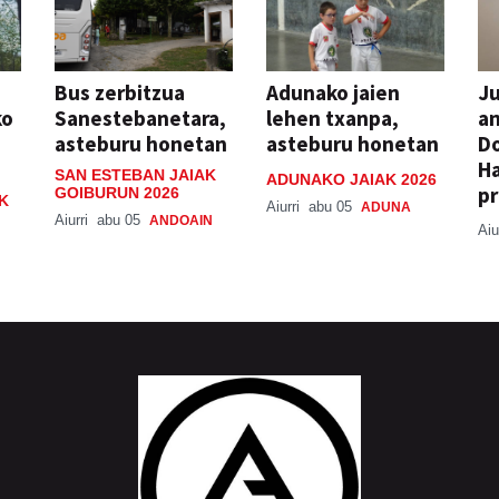
Bus zerbitzua
Adunako jaien
Ju
ko
Sanestebanetara,
lehen txanpa,
an
asteburu honetan
asteburu honetan
Do
H
SAN ESTEBAN JAIAK
ADUNAKO JAIAK 2026
pr
GOIBURUN 2026
K
Aiurri
abu 05
ADUNA
Aiurri
abu 05
ANDOAIN
Aiu