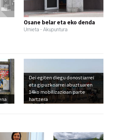
Osane belar eta eko denda
Urnieta
- Akupuntura
Dei egiten diegu donostiarrei
eta gipuzkoarrei abuztuaren
14ko mobilizazioan parte
ena
hartzera