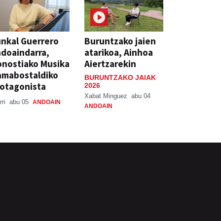
nkal Guerrero
Buruntzako jaien
doaindarra,
atarikoa, Ainhoa
nostiako Musika
Aiertzarekin
amabostaldiko
BURUNTZAKO JAIAK
otagonista
2026
Xabat Minguez
abu 04
rri
abu 05
ANDOAIN
ANDOAIN