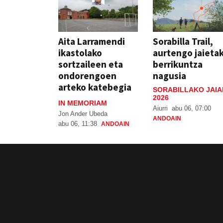
Aita Larramendi
Sorabilla Trail,
ikastolako
aurtengo jaieta
sortzaileen eta
berrikuntza
ondorengoen
nagusia
arteko katebegia
SORABILLAKO JAIA
2026
IN MEMORIAM
Aiurri
abu 06, 07:00
Jon Ander Ubeda
ANDOAIN
abu 06, 11:38
ANDOAIN