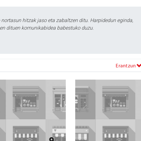
ortasun hitzak jaso eta zabaltzen ditu. Harpidedun eginda,
tzen dituen komunikabidea babestuko duzu.
Erantzun