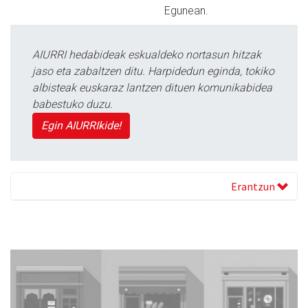
Egunean.
AIURRI hedabideak eskualdeko nortasun hitzak
jaso eta zabaltzen ditu. Harpidedun eginda, tokiko
albisteak euskaraz lantzen dituen komunikabidea
babestuko duzu.
Egin AIURRIkide!
Erantzun