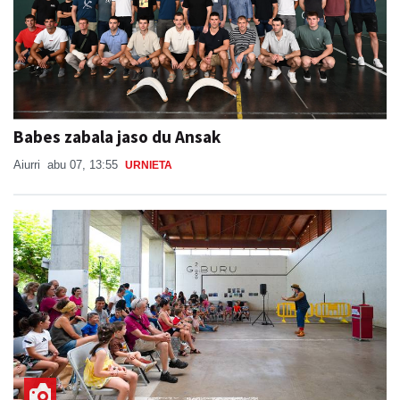
Babes zabala jaso du Ansak
Aiurri
abu 07, 13:55
URNIETA