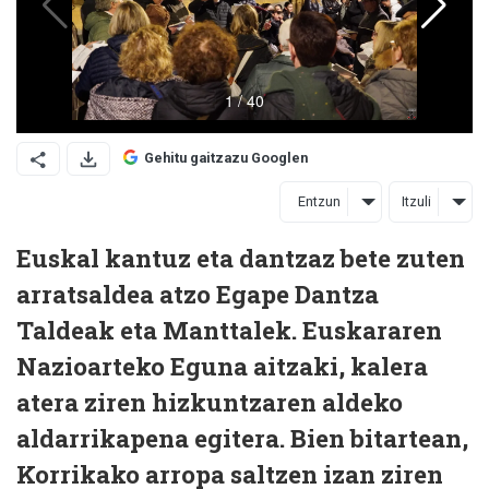
Gehitu gaitzazu Googlen
Entzun
Itzuli
Euskal kantuz eta dantzaz bete zuten
arratsaldea atzo Egape Dantza
Taldeak eta Manttalek. Euskararen
Nazioarteko Eguna aitzaki, kalera
atera ziren hizkuntzaren aldeko
aldarrikapena egitera. Bien bitartean,
Korrikako arropa saltzen izan ziren