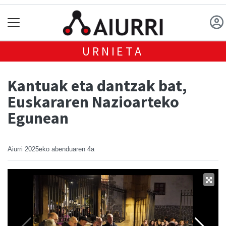
URNIETA
Kantuak eta dantzak bat,
Euskararen Nazioarteko
Egunean
Aiurri
2025eko abenduaren 4a