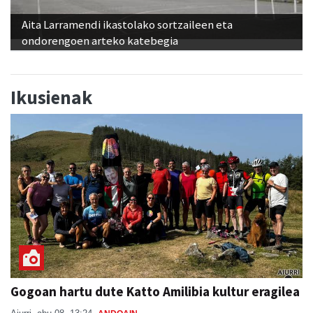
Aita Larramendi ikastolako sortzaileen eta
ondorengoen arteko katebegia
Ikusienak
Gogoan hartu dute Katto Amilibia kultur eragilea