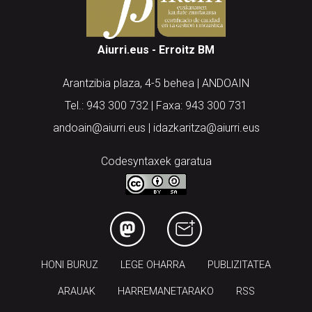
Aiurri.eus - Erroitz BM
Arantzibia plaza, 4-5 behea | ANDOAIN
Tel.: 943 300 732 | Faxa: 943 300 731
andoain@aiurri.eus | idazkaritza@aiurri.eus
Codesyntaxek garatua
HONI BURUZ
LEGE OHARRA
PUBLIZITATEA
ARAUAK
HARREMANETARAKO
RSS