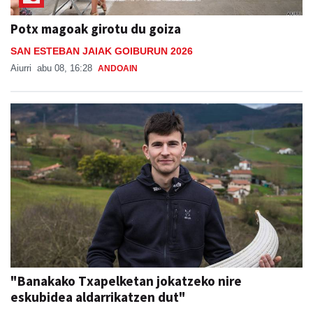
Potx magoak girotu du goiza
SAN ESTEBAN JAIAK GOIBURUN 2026
Aiurri
abu 08, 16:28
ANDOAIN
"Banakako Txapelketan jokatzeko nire
eskubidea aldarrikatzen dut"