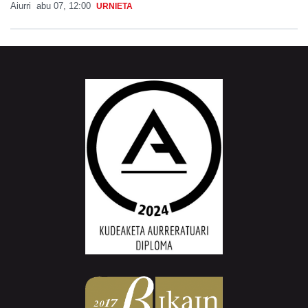
Aiurri
abu 07, 12:00
URNIETA