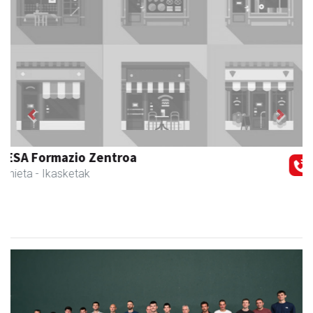
Previous
Next
Muazpi harategia
Urnieta
- Harategiak