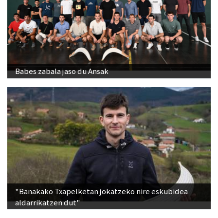
Babes zabala jaso du Ansak
"Banakako Txapelketan jokatzeko nire eskubidea
aldarrikatzen dut"