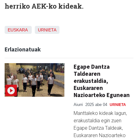
herriko AEK-ko kideak.
EUSKARA
URNIETA
Erlazionatuak
Egape Dantza
Taldearen
erakustaldia,
Euskararen
Nazioarteko Egunean
Aiurri
2025 abe 04
URNIETA
Manttaleko kideak lagun,
erakustaldia egin zuen
Egape Dantza Taldeak,
Euskararen Nazioarteko