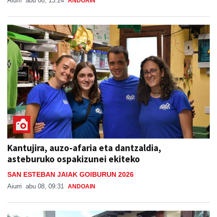
Aiurri
abu 08, 13:24
ANDOAIN
Kantujira, auzo-afaria eta dantzaldia,
asteburuko ospakizunei ekiteko
SAN ESTEBAN JAIAK GOIBURUN 2026
Aiurri
abu 08, 09:31
ANDOAIN