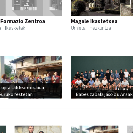
 Formazio Zentroa
Magale Ikastetxea
a
- Ikasketak
Urnieta
- Hezkuntza
ujira taldearen saioa
buruko festetan
Babes zabala jaso du Ansak