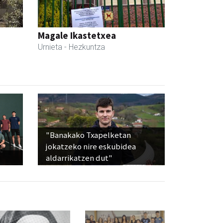
Magale Ikastetxea
Urnieta
- Hezkuntza
"Banakako Txapelketan
jokatzeko nire eskubidea
aldarrikatzen dut"