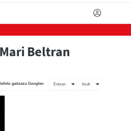
Mari Beltran
Gehitu gaitzazu Googlen
Entzun
Itzuli