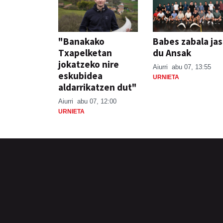
"Banakako
Babes zabala ja
Txapelketan
du Ansak
jokatzeko nire
Aiurri
abu 07, 13:55
eskubidea
URNIETA
aldarrikatzen dut"
Aiurri
abu 07, 12:00
URNIETA