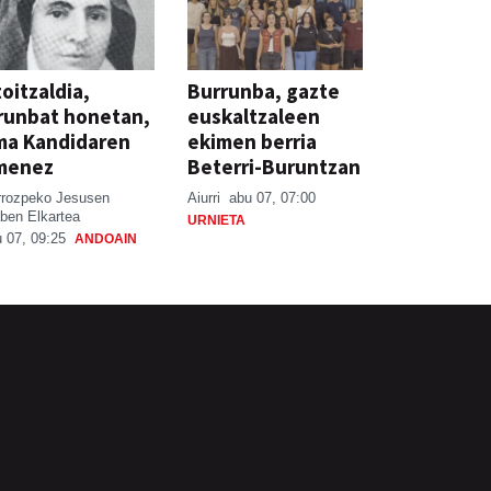
oitzaldia,
Burrunba, gazte
runbat honetan,
euskaltzaleen
ma Kandidaren
ekimen berria
menez
Beterri-Buruntzan
rrozpeko Jesusen
Aiurri
abu 07, 07:00
ben Elkartea
URNIETA
 07, 09:25
ANDOAIN