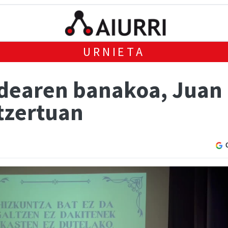
URNIETA
dearen banakoa, Juan 
tzertuan