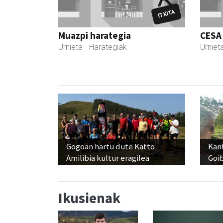
Muazpi harategia
CESA
Urnieta
- Harategiak
Urniet
Gogoan hartu dute Katto
Kant
Amilibia kultur eragilea
Goi
Ikusienak