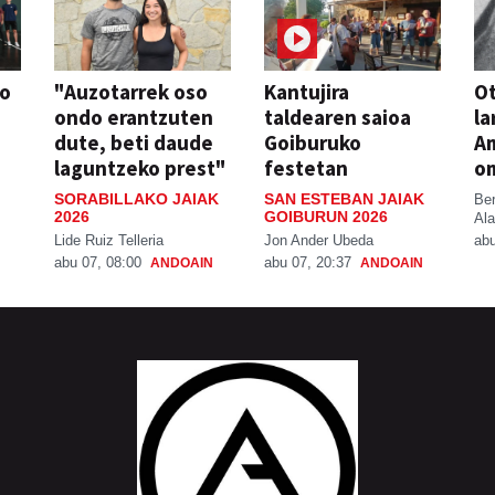
so
"Auzotarrek oso
Kantujira
Ot
ondo erantzuten
taldearen saioa
la
dute, beti daude
Goiburuko
A
laguntzeko prest"
festetan
o
SORABILLAKO JAIAK
SAN ESTEBAN JAIAK
Be
2026
GOIBURUN 2026
Ala
Lide Ruiz Telleria
Jon Ander Ubeda
abu
abu 07, 08:00
abu 07, 20:37
ANDOAIN
ANDOAIN