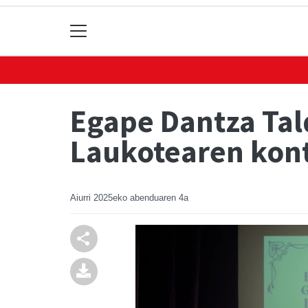
Egape Dantza Tal
Laukotearen kon
Aiurri
2025eko abenduaren 4a