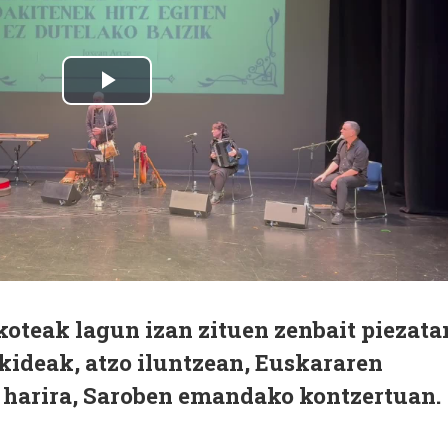
koteak lagun izan zituen zenbait piezata
kideak, atzo iluntzean, Euskararen
 harira, Saroben emandako kontzertuan.