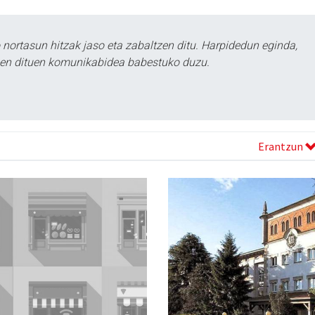
ortasun hitzak jaso eta zabaltzen ditu. Harpidedun eginda,
tzen dituen komunikabidea babestuko duzu.
Erantzun