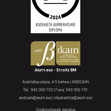
Aiurri.eus - Erroitz BM
Arantzibia plaza, 4-5 behea | ANDOAIN
Tel.: 943 300 732 | Faxa: 943 300 731
andoain@aiurri.eus | idazkaritza@aiurri.eus
Codesyntaxek garatua