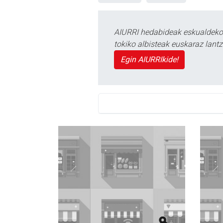
AIURRI hedabideak eskualdeko n
tokiko albisteak euskaraz lan
Egin AIURRIkide!