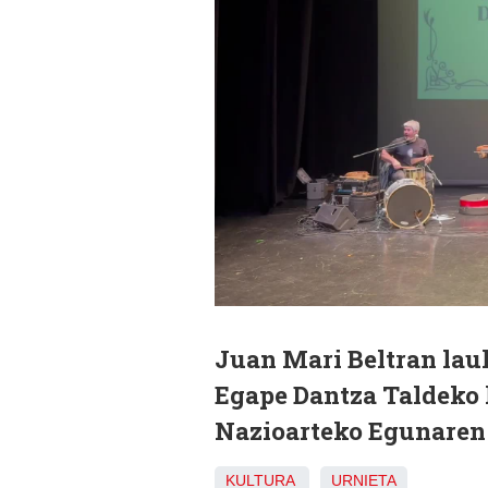
Juan Mari Beltran lau
Egape Dantza Taldeko 
Nazioarteko Egunaren
KULTURA
URNIETA