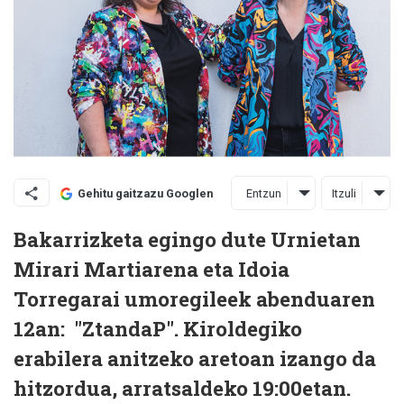
Entzun
Itzuli
Gehitu gaitzazu Googlen
Bakarrizketa egingo dute Urnietan
Mirari Martiarena eta Idoia
Torregarai umoregileek abenduaren
12an: "ZtandaP". Kiroldegiko
erabilera anitzeko aretoan izango da
hitzordua, arratsaldeko 19:00etan.