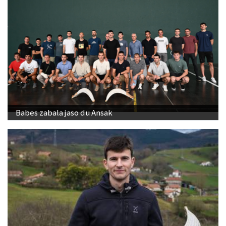
Babes zabala jaso du Ansak
"Banakako Txapelketan jokatzeko nire eskubidea