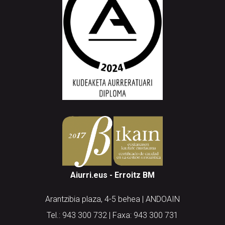
Aiurri.eus - Erroitz BM
Arantzibia plaza, 4-5 behea | ANDOAIN
Tel.: 943 300 732 | Faxa: 943 300 731
andoain@aiurri.eus | idazkaritza@aiurri.eus