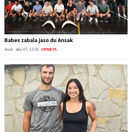
Babes zabala jaso du Ansak
Aiurri
abu 07, 13:55
URNIETA
"Auzotarrek oso ondo erantzuten dute, beti