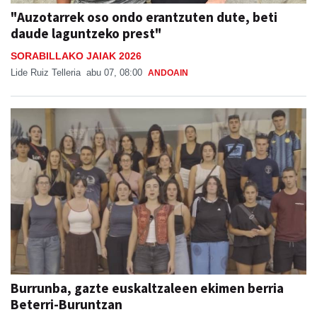
daude laguntzeko prest"
SORABILLAKO JAIAK 2026
Lide Ruiz Telleria
abu 07, 08:00
ANDOAIN
Burrunba, gazte euskaltzaleen ekimen berria
Beterri-Buruntzan
Aiurri
abu 07, 07:00
URNIETA