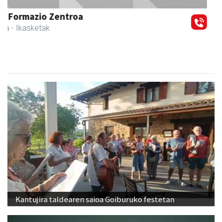
Urnieta
- Frutategiak
Kantujira taldearen saioa Goiburuko festetan