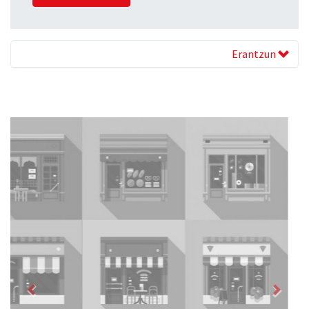
Erantzun
Previous
Next
Itxaspe