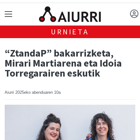
URNIETA
“ZtandaP” bakarrizketa,
Mirari Martiarena eta Idoia
Torregarairen eskutik
Aiurri
2025eko abenduaren 10a