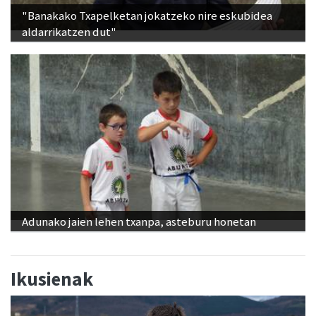
aldarrikatzen dut"
Adunako jaien lehen txanpa, asteburu honetan
Ikusienak