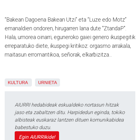
“Bakean Dagoena Bakean Utzi” eta “Luze edo Motz”
emanaldien ondoren, hirugarren lana dute "ZtandaP".
Hala, umorea oinarri, eguneroko gaiei genero ikuspegitik
erreparatuko diete, ikuspegi kritikoz: orgasmo arrakala,
maitasun erromantikoa, señorak, elkarbizitza...
KULTURA
URNIETA
AIURRI hedabideak eskualdeko nortasun hitzak
jaso eta zabaltzen ditu. Harpidedun eginda, tokiko
albisteak euskaraz lantzen dituen komunikabidea
babestuko duzu.
Egin AIURRIkide!