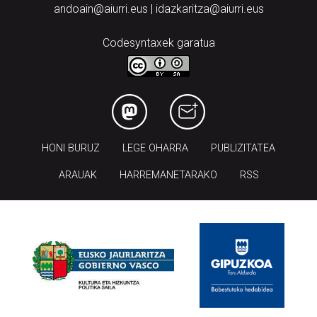
Codesyntaxek garatua
HONI BURUZ
LEGE OHARRA
PUBLIZITATEA
ARAUAK
HARREMANETARAKO
RSS