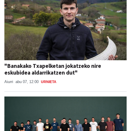
"Banakako Txapelketan jokatzeko nire
eskubidea aldarrikatzen dut"
Aiurri
abu 07, 12:00
URNIETA