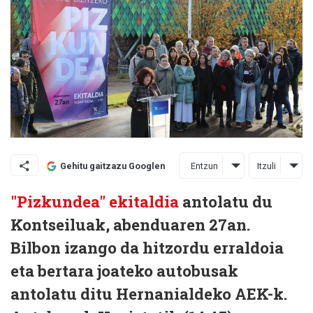
Entzun
Itzuli
Gehitu gaitzazu Googlen
"Pizkundea" ekitaldia
antolatu du
Kontseiluak, abenduaren 27an.
Bilbon izango da hitzordu erraldoia
eta bertara joateko autobusak
antolatu ditu Hernanialdeko AEK-k.