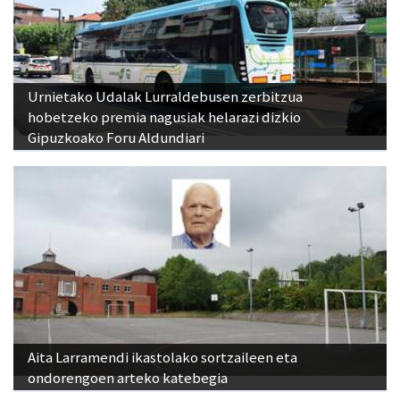
Urnietako Udalak Lurraldebusen zerbitzua
hobetzeko premia nagusiak helarazi dizkio
Gipuzkoako Foru Aldundiari
Aita Larramendi ikastolako sortzaileen eta
ondorengoen arteko katebegia