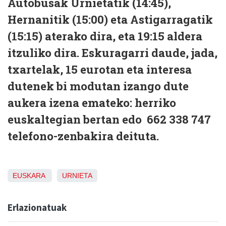
Autobusak Urnietatik (14:45),
Hernanitik (15:00) eta Astigarragatik
(15:15) aterako dira, eta 19:15 aldera
itzuliko dira. Eskuragarri daude, jada,
txartelak, 15 eurotan eta interesa
dutenek bi modutan izango dute
aukera izena emateko: herriko
euskaltegian bertan edo 662 338 747
telefono-zenbakira deituta.
EUSKARA
URNIETA
Erlazionatuak