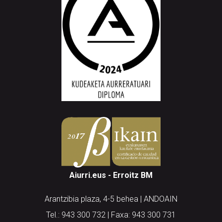
Aiurri.eus - Erroitz BM
Arantzibia plaza, 4-5 behea | ANDOAIN
Tel.: 943 300 732 | Faxa: 943 300 731