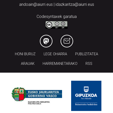
andoain@aiurri.eus | idazkaritza@aiurri.eus
Codesyntaxek garatua
HONI BURUZ
LEGE OHARRA
PUBLIZITATEA
ARAUAK
HARREMANETARAKO
RSS