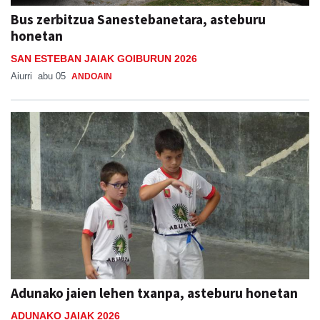
Bus zerbitzua Sanestebanetara, asteburu
honetan
SAN ESTEBAN JAIAK GOIBURUN 2026
Aiurri
abu 05
ANDOAIN
Adunako jaien lehen txanpa, asteburu honetan
ADUNAKO JAIAK 2026