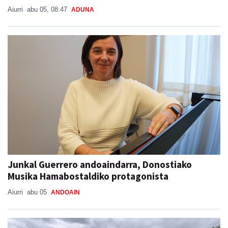
Aiurri
abu 05, 08:47
ADUNA
Junkal Guerrero andoaindarra, Donostiako
Musika Hamabostaldiko protagonista
Aiurri
abu 05
ANDOAIN