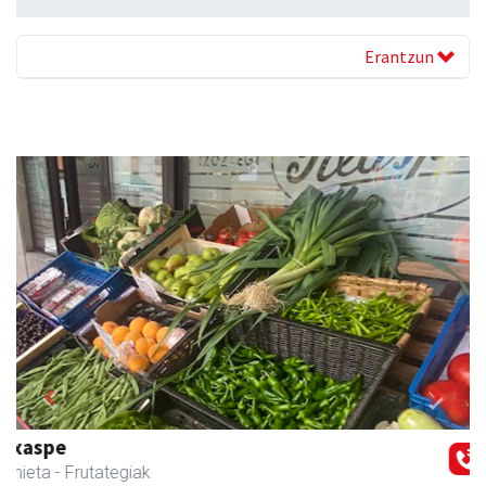
Erantzun
Previous
Next
Guria
Urnieta
- Jatetxeak