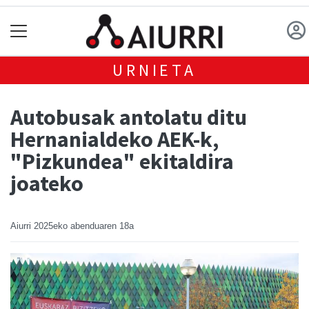
URNIETA
Autobusak antolatu ditu
Hernanialdeko AEK-k,
"Pizkundea" ekitaldira
joateko
Aiurri
2025eko abenduaren 18a