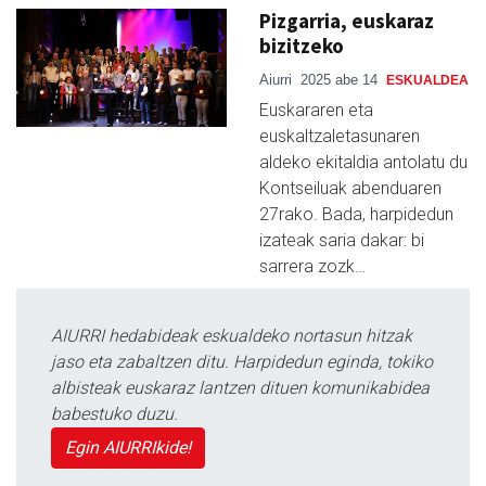
Pizgarria, euskaraz
bizitzeko
Aiurri
2025 abe 14
ESKUALDEA
Euskararen eta
euskaltzaletasunaren
aldeko ekitaldia antolatu du
Kontseiluak abenduaren
27rako. Bada, harpidedun
izateak saria dakar: bi
sarrera zozk…
AIURRI hedabideak eskualdeko nortasun hitzak
jaso eta zabaltzen ditu. Harpidedun eginda, tokiko
albisteak euskaraz lantzen dituen komunikabidea
babestuko duzu.
Egin AIURRIkide!