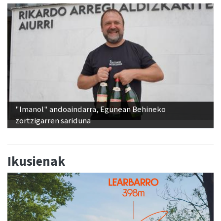
"Imanol" andoaindarra, Egunean Behineko
zortzigarren sariduna
Ikusienak