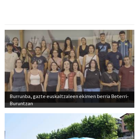
Burrunba, gazte euskaltzaleen ekimen berria Beterri-
Buruntzan