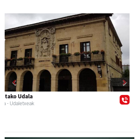
Previous
Next
Magale Ikastetxea
Urnieta
- Hezkuntza