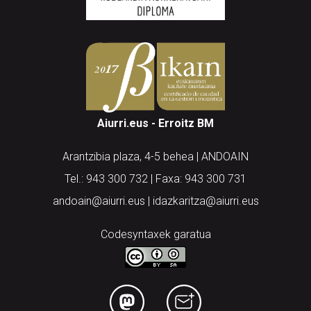
Aiurri.eus - Erroitz BM
Arantzibia plaza, 4-5 behea | ANDOAIN
Tel.: 943 300 732 | Faxa: 943 300 731
andoain@aiurri.eus | idazkaritza@aiurri.eus
Codesyntaxek garatua