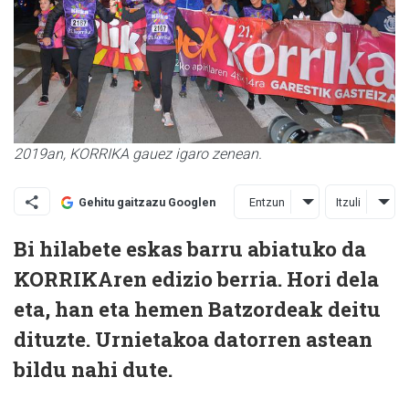
2019an, KORRIKA gauez igaro zenean.
Entzun
Itzuli
Gehitu gaitzazu Googlen
Bi hilabete eskas barru abiatuko da
KORRIKAren edizio berria. Hori dela
eta, han eta hemen Batzordeak deitu
dituzte. Urnietakoa datorren astean
bildu nahi dute.