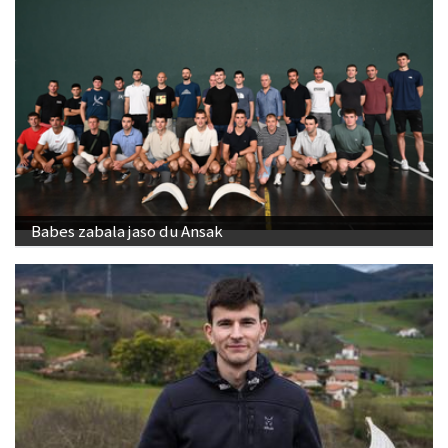
Babes zabala jaso du Ansak