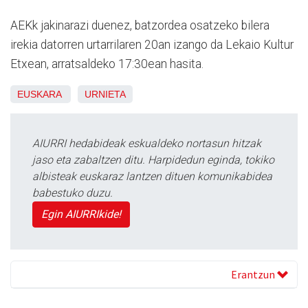
AEKk jakinarazi duenez, batzordea osatzeko bilera
irekia datorren urtarrilaren 20an izango da Lekaio Kultur
Etxean, arratsaldeko 17:30ean hasita.
EUSKARA
URNIETA
AIURRI hedabideak eskualdeko nortasun hitzak
jaso eta zabaltzen ditu. Harpidedun eginda, tokiko
albisteak euskaraz lantzen dituen komunikabidea
babestuko duzu.
Egin AIURRIkide!
Erantzun