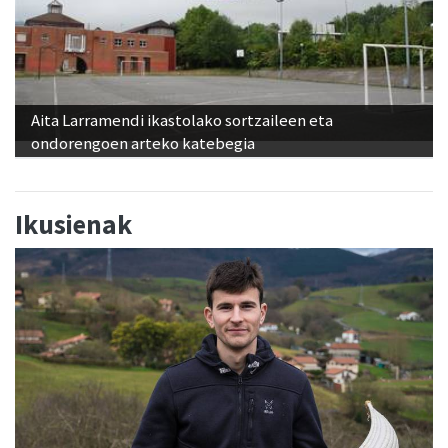
Aita Larramendi ikastolako sortzaileen eta
ondorengoen arteko katebegia
Ikusienak