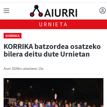
URNIETA
KORRIKA
KORRIKA batzordea osatzeko
bilera deitu dute Urnietan
Aiurri
2026ko urtarrilaren 13a