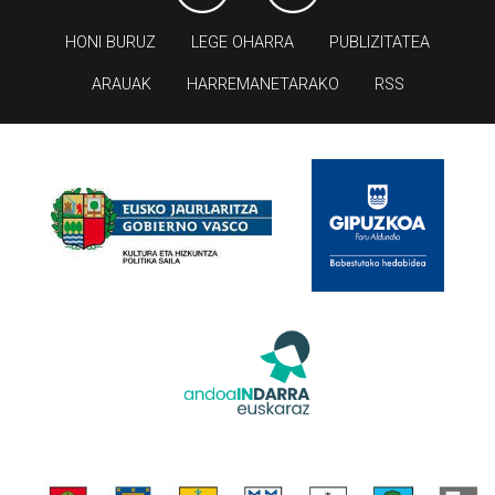
HONI BURUZ
LEGE OHARRA
PUBLIZITATEA
ARAUAK
HARREMANETARAKO
RSS