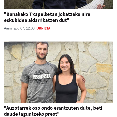
"Banakako Txapelketan jokatzeko nire
eskubidea aldarrikatzen dut"
Aiurri
abu 07, 12:00
URNIETA
"Auzotarrek oso ondo erantzuten dute, beti
daude laguntzeko prest"