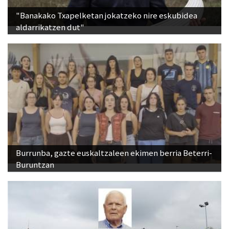
"Banakako Txapelketan jokatzeko nire eskubidea
aldarrikatzen dut"
Burrunba, gazte euskaltzaleen ekimen berria Beterri-
Buruntzan