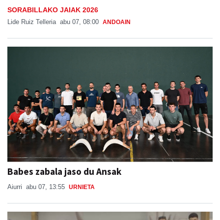
SORABILLAKO JAIAK 2026
Lide Ruiz Telleria
abu 07, 08:00
ANDOAIN
Babes zabala jaso du Ansak
Aiurri
abu 07, 13:55
URNIETA