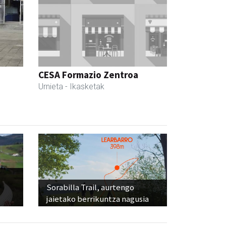
CESA Formazio Zentroa
Urnieta
- Ikasketak
Sorabilla Trail, aurtengo
jaietako berrikuntza nagusia