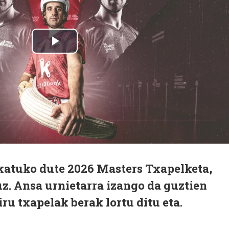
okatuko dute 2026 Masters Txapelketa,
z. Ansa urnietarra izango da guztien
ru txapelak berak lortu ditu eta.