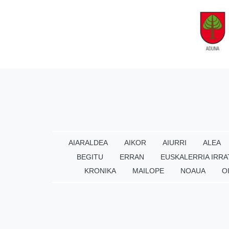
AIARALDEA
AIKOR
AIURRI
ALEA
BEGITU
ERRAN
EUSKALERRIA IRRA
KRONIKA
MAILOPE
NOAUA
O