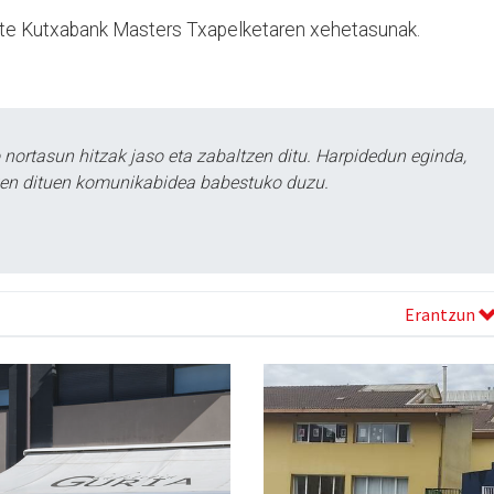
uzte Kutxabank Masters Txapelketaren xehetasunak.
ortasun hitzak jaso eta zabaltzen ditu. Harpidedun eginda,
tzen dituen komunikabidea babestuko duzu.
Erantzun