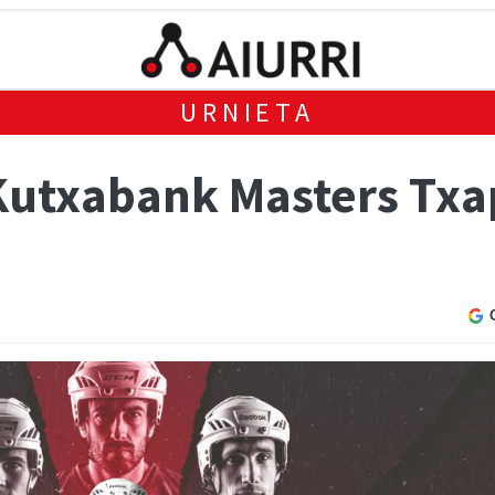
URNIETA
 Kutxabank Masters Txa