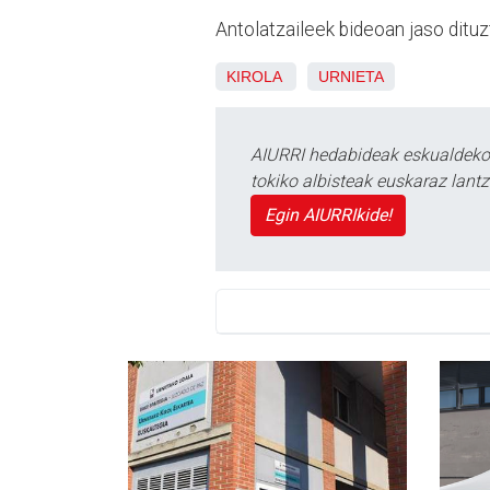
Antolatzaileek bideoan jaso dit
KIROLA
URNIETA
AIURRI hedabideak eskualdeko n
tokiko albisteak euskaraz lan
Egin AIURRIkide!