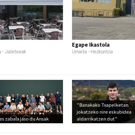
Egape Ikastola
a
- Jatetxeak
Urnieta
- Hezkuntza
"Banakako Txapelketan
jokatzeko nire eskubidea
s zabala jaso du Ansak
aldarrikatzen dut"