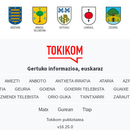
Gertuko informazioa, euskaraz
AMEZTI
ANBOTO
ANTXETA IRRATIA
ATARIA
AZP
TIA
GEURIA
GOIENA
GOIERRI TELEBISTA
GUAIXE
IZMENDI TELEBISTA
ORIO GUKA
TXINTXARRI
ZARAUT
Matx
Gurean
Ttap
Tokikom publizitatea
v16.25.0