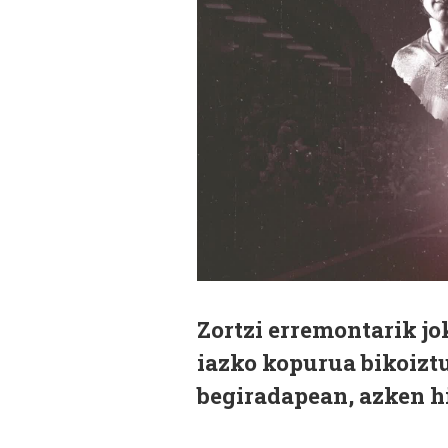
Zortzi erremontarik j
iazko kopurua bikoiztu
begiradapean, azken hi