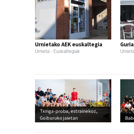
Urnietako AEK euskaltegia
Guria
Urnieta
- Euskaltegiak
Urniet
Txinga-proba, estrainekoz,
Goiburuko jaietan
Babe