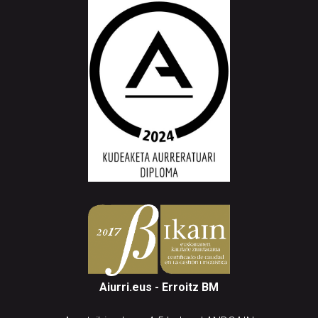
Aiurri.eus - Erroitz BM