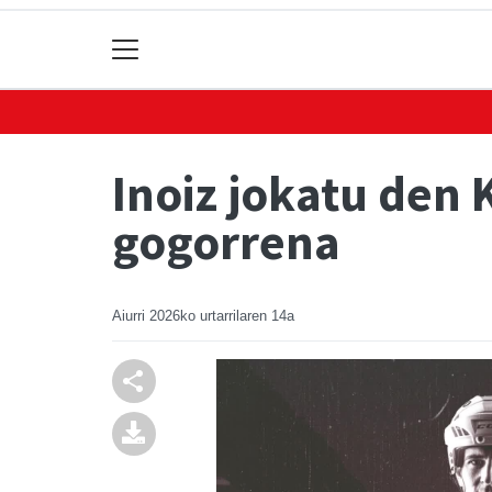
Inoiz jokatu den
gogorrena
Aiurri
2026ko urtarrilaren 14a