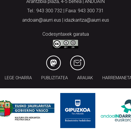
Arantzibia plaza, 4-5 behea | ANDOAIN
Tel.: 943 300 732 | Faxa: 943 300 731
andoain@aiurri.eus | idazkaritza@aiurri.eus
Codesyntaxek garatua
LEGE OHARRA
PUBLIZITATEA
ARAUAK
HARREMANET