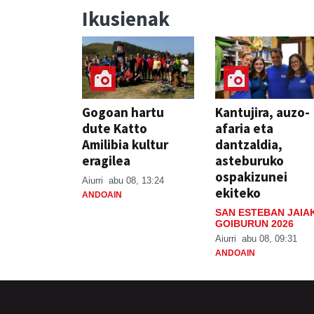
Ikusienak
Gogoan hartu
Kantujira, auzo-
dute Katto
afaria eta
Amilibia kultur
dantzaldia,
eragilea
asteburuko
ospakizunei
Aiurri
abu 08, 13:24
ekiteko
ANDOAIN
SAN ESTEBAN JAIA
GOIBURUN 2026
Aiurri
abu 08, 09:31
ANDOAIN