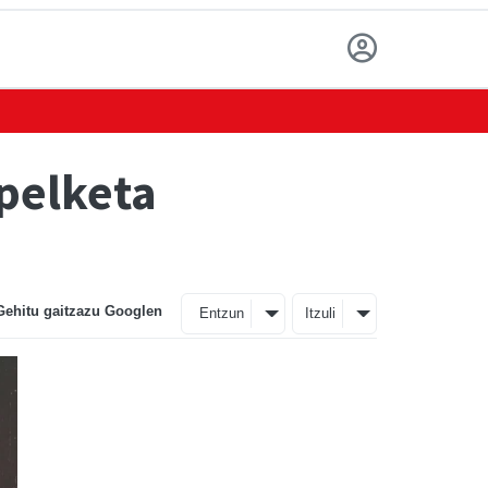
pelketa
Gehitu gaitzazu Googlen
Entzun
Itzuli