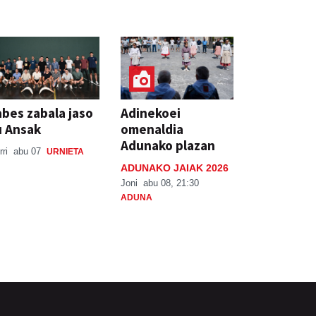
bes zabala jaso
Adinekoei
u Ansak
omenaldia
Adunako plazan
rri
abu 07
URNIETA
ADUNAKO JAIAK 2026
Joni
abu 08, 21:30
ADUNA