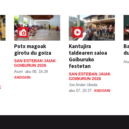
Potx magoak
Kantujira
Ba
girotu du goiza
taldearen saioa
d
Goiburuko
SAN ESTEBAN JAIAK
Aiu
festetan
GOIBURUN 2026
Aiurri
abu 08, 16:28
SAN ESTEBAN JAIAK
ANDOAIN
GOIBURUN 2026
Jon Ander Ubeda
K
abu 07, 20:37
ANDOAIN