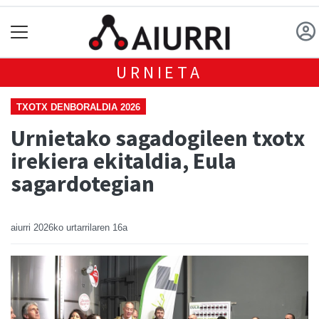
URNIETA
TXOTX DENBORALDIA 2026
Urnietako sagadogileen txotx
irekiera ekitaldia, Eula
sagardotegian
aiurri
2026ko urtarrilaren 16a