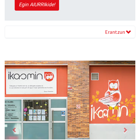
Egin AIURRIkide!
Erantzun
Previous
Next