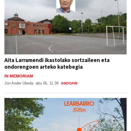
Aita Larramendi ikastolako sortzaileen eta
ondorengoen arteko katebegia
IN MEMORIAM
Jon Ander Ubeda
abu 06, 11:38
ANDOAIN