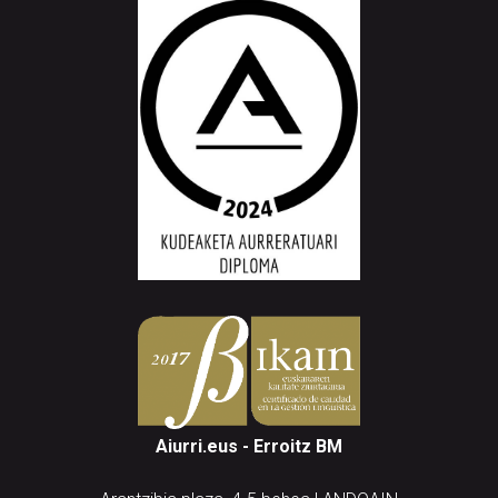
Aiurri.eus - Erroitz BM