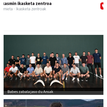
Guria
Urnieta
- Jatetxeak
Babes zabala jaso du Ansak