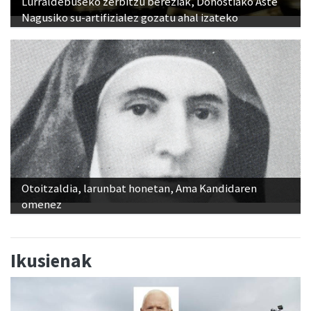
Lurraldebuseko zerbitzu bereziak, Donostiako Aste
Nagusiko su-artifizialez gozatu ahal izateko
Otoitzaldia, larunbat honetan, Ama Kandidaren
omenez
Ikusienak