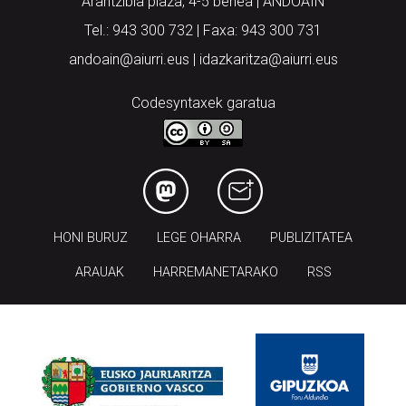
Arantzibia plaza, 4-5 behea | ANDOAIN
Tel.: 943 300 732 | Faxa: 943 300 731
andoain@aiurri.eus | idazkaritza@aiurri.eus
Codesyntaxek garatua
HONI BURUZ
LEGE OHARRA
PUBLIZITATEA
ARAUAK
HARREMANETARAKO
RSS