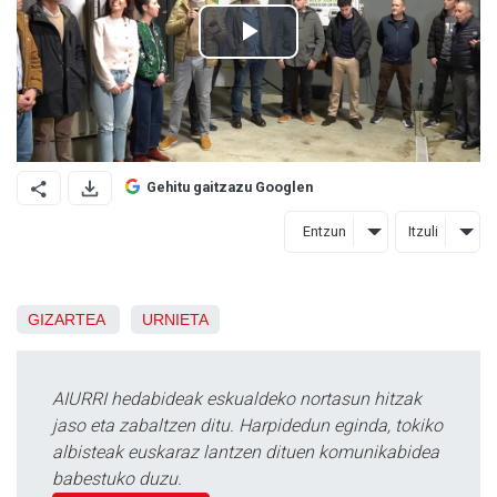
Gehitu gaitzazu Googlen
Entzun
Itzuli
GIZARTEA
URNIETA
AIURRI hedabideak eskualdeko nortasun hitzak
jaso eta zabaltzen ditu. Harpidedun eginda, tokiko
albisteak euskaraz lantzen dituen komunikabidea
babestuko duzu.