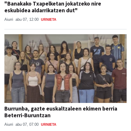
"Banakako Txapelketan jokatzeko nire
eskubidea aldarrikatzen dut"
Aiurri
abu 07, 12:00
URNIETA
Burrunba, gazte euskaltzaleen ekimen berria
Beterri-Buruntzan
Aiurri
abu 07, 07:00
URNIETA