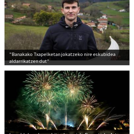
"Banakako Txapelketan jokatzeko nire eskubidea
aldarrikatzen dut"