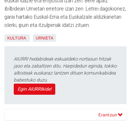
euskal idazle eta erlijiosoa izan zen. Bere apaiz
ibilbidean Urnietan erretore izan zen. Letrei dagokionez,
garai hartako Euskal-Erria eta Euskalzale aldizkarietan
olerki, ipuin eta itzulpenak idatzi zituen.
KULTURA
URNIETA
AIURRI hedabideak eskualdeko nortasun hitzak
jaso eta zabaltzen ditu. Harpidedun eginda, tokiko
albisteak euskaraz lantzen dituen komunikabidea
babestuko duzu.
Egin AIURRIkide!
Erantzun