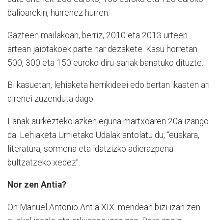
balioarekin, hurrenez hurren.
Gazteen mailakoan, berriz, 2010 eta 2013 urteen
artean jaiotakoek parte har dezakete. Kasu horretan
500, 300 eta 150 euroko diru-sariak banatuko dituzte.
Bi kasuetan, lehiaketa herrikideei edo bertan ikasten ari
direnei zuzenduta dago.
Lanak aurkezteko azken eguna martxoaren 20a izango
da. Lehiaketa Urnietako Udalak antolatu du, “euskara,
literatura, sormena eta idatzizko adierazpena
bultzatzeko xedez”.
Nor zen Antia?
On Manuel Antonio Antia XIX. mendean bizi izan zen