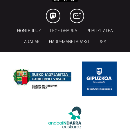
HONI BURUZ
LEGE OHARRA
PUBLIZITATEA
ARAUAK
HARREMANETARAKO
RSS