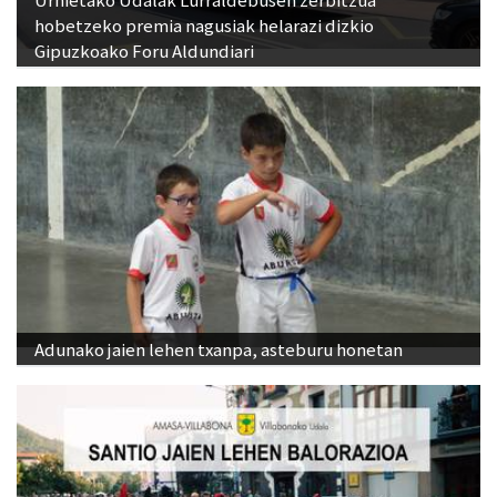
hobetzeko premia nagusiak helarazi dizkio
Gipuzkoako Foru Aldundiari
Adunako jaien lehen txanpa, asteburu honetan