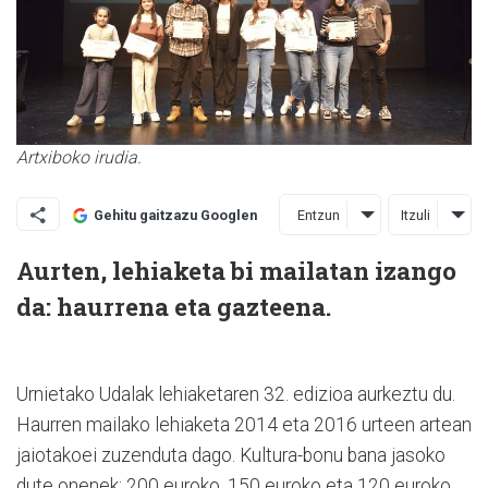
Artxiboko irudia.
Entzun
Itzuli
Gehitu gaitzazu Googlen
Aurten, lehiaketa bi mailatan izango
da: haurrena eta gazteena.
Urnietako Udalak lehiaketaren 32. edizioa aurkeztu du.
Haurren mailako lehiaketa 2014 eta 2016 urteen artean
jaiotakoei zuzenduta dago. Kultura-bonu bana jasoko
dute onenek: 200 euroko, 150 euroko eta 120 euroko