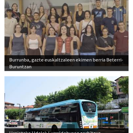
Burrunba, gazte euskaltzaleen ekimen berria Beterri-
Buruntzan
Urnietako Udalak Lurraldebusen zerbitzua