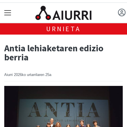
URNIETA
Antia lehiaketaren edizio
berria
Aiurri
2026ko urtarrilaren 25a