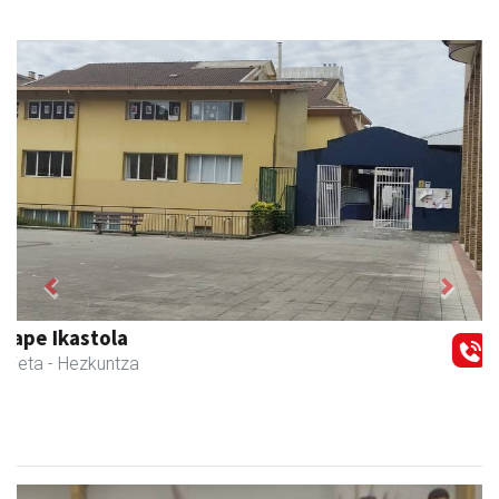
Previous
Next
Urnietako AEK euskaltegia
Urnieta
- Euskaltegiak