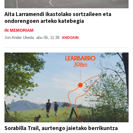
Aita Larramendi ikastolako sortzaileen eta
ondorengoen arteko katebegia
IN MEMORIAM
Jon Ander Ubeda
abu 06, 11:38
ANDOAIN
Sorabilla Trail, aurtengo jaietako berrikuntza