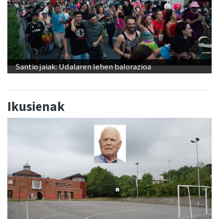
Santio jaiak: Udalaren lehen balorazioa
Ikusienak