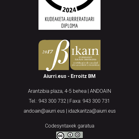
Aiurri.eus - Erroitz BM
Arantzibia plaza, 4-5 behea | ANDOAIN
Tel.: 943 300 732 | Faxa: 943 300 731
andoain@aiurri.eus | idazkaritza@aiurri.eus
Codesyntaxek garatua