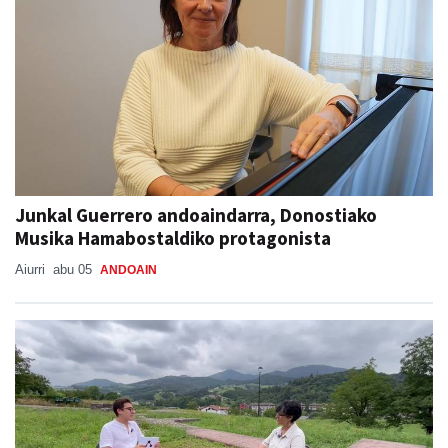
Junkal Guerrero andoaindarra, Donostiako
Musika Hamabostaldiko protagonista
Aiurri
abu 05
ANDOAIN