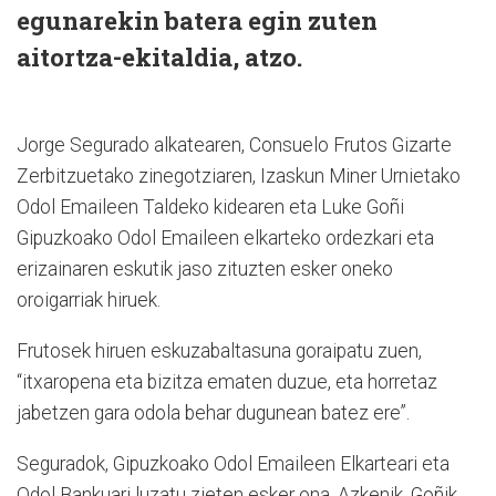
egunarekin batera egin zuten
aitortza-ekitaldia, atzo.
Jorge Segurado alkatearen, Consuelo Frutos Gizarte
Zerbitzuetako zinegotziaren, Izaskun Miner Urnietako
Odol Emaileen Taldeko kidearen eta Luke Goñi
Gipuzkoako Odol Emaileen elkarteko ordezkari eta
erizainaren eskutik jaso zituzten esker oneko
oroigarriak hiruek.
Frutosek hiruen eskuzabaltasuna goraipatu zuen,
“itxaropena eta bizitza ematen duzue, eta horretaz
jabetzen gara odola behar dugunean batez ere”.
Seguradok, Gipuzkoako Odol Emaileen Elkarteari eta
Odol Bankuari luzatu zieten esker ona. Azkenik, Goñik,