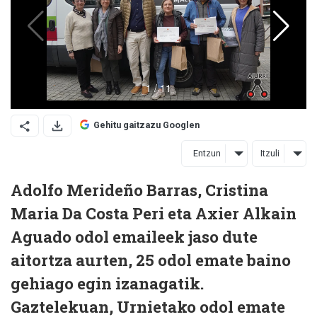
Gehitu gaitzazu Googlen
Entzun
Itzuli
Adolfo Merideño Barras, Cristina
Maria Da Costa Peri eta Axier Alkain
Aguado odol emaileek jaso dute
aitortza aurten, 25 odol emate baino
gehiago egin izanagatik.
Gaztelekuan, Urnietako odol emate