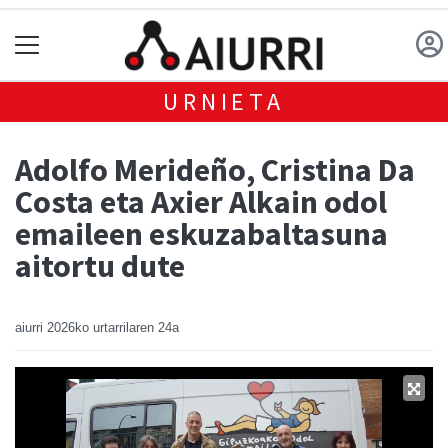
URNIETA
Adolfo Merideño, Cristina Da
Costa eta Axier Alkain odol
emaileen eskuzabaltasuna
aitortu dute
aiurri
2026ko urtarrilaren 24a