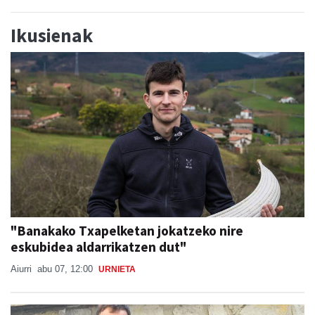
Ikusienak
"Banakako Txapelketan jokatzeko nire
eskubidea aldarrikatzen dut"
Aiurri
abu 07, 12:00
URNIETA