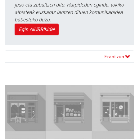
jaso eta zabaltzen ditu. Harpidedun eginda, tokiko
albisteak euskaraz lantzen dituen komunikabidea
babestuko duzu.
Egin AIURRIkide!
Erantzun