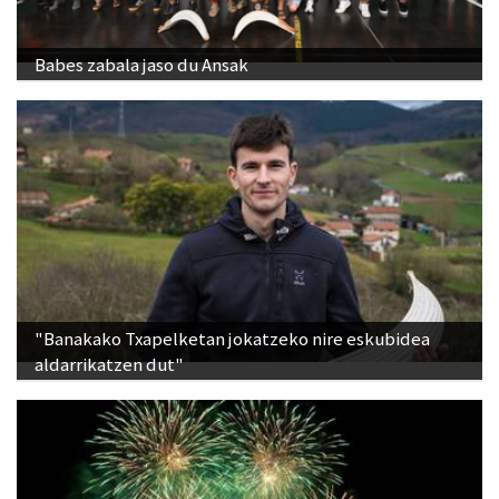
Babes zabala jaso du Ansak
"Banakako Txapelketan jokatzeko nire eskubidea
aldarrikatzen dut"