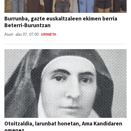
Burrunba, gazte euskaltzaleen ekimen berria
Beterri-Buruntzan
Aiurri
abu 07, 07:00
URNIETA
Otoitzaldia, larunbat honetan, Ama Kandidaren
omenez