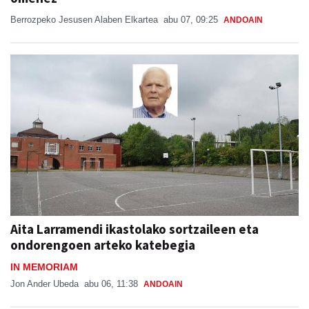
Berrozpeko Jesusen Alaben Elkartea
abu 07, 09:25
ANDOAIN
Aita Larramendi ikastolako sortzaileen eta
ondorengoen arteko katebegia
IN MEMORIAM
Jon Ander Ubeda
abu 06, 11:38
ANDOAIN