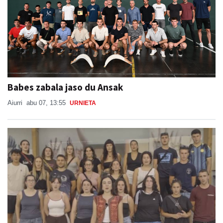
Babes zabala jaso du Ansak
Aiurri
abu 07, 13:55
URNIETA