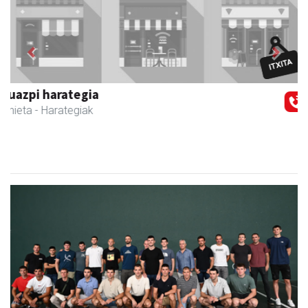
Previous
Next
CESA Formazio Zentroa
Urnieta
- Ikasketak