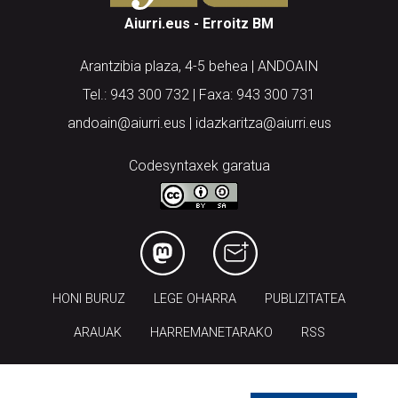
Aiurri.eus - Erroitz BM
Arantzibia plaza, 4-5 behea | ANDOAIN
Tel.: 943 300 732 | Faxa: 943 300 731
andoain@aiurri.eus | idazkaritza@aiurri.eus
Codesyntaxek garatua
HONI BURUZ
LEGE OHARRA
PUBLIZITATEA
ARAUAK
HARREMANETARAKO
RSS