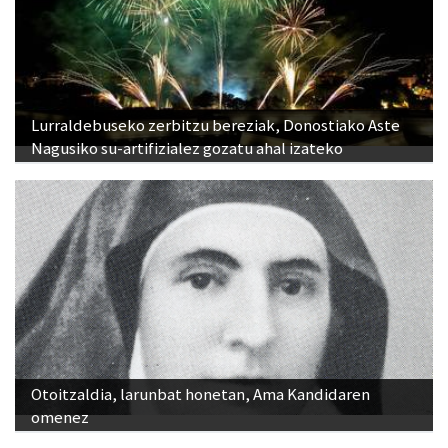
Lurraldebuseko zerbitzu bereziak, Donostiako Aste
Nagusiko su-artifizialez gozatu ahal izateko
Otoitzaldia, larunbat honetan, Ama Kandidaren
omenez