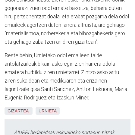
gogorarazi zuen odol emate bakoitza, beharra duten
hiru pertsonentzat doala, eta erabat pozgarria dela odol
emaileek agertzen duten jarrera altruista, are gehiago
“materialismoa, norberekeria eta bihozgabekeria gero
eta gehiago zabaltzen ari diren gizartean”.
Beste behin, Urnietako odol emaileen talde
antolatzaileak bikain asko egin zien harrera odola
ematera hurbildu ziren urnietarrei. Zintzo asko aritu
ziren sukaldean eta medikuaren eta erizainen
laguntzaile gisa Santi Sanchez, Antton Lekuona, Maria
Eugenia Rodriguez eta Izaskun Miner.
GIZARTEA
URNIETA
AIURRI hedabideak eskualdeko nortasun hitzak