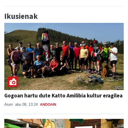
Ikusienak
Gogoan hartu dute Katto Amilibia kultur eragilea
Aiurri
abu 08, 13:24
ANDOAIN