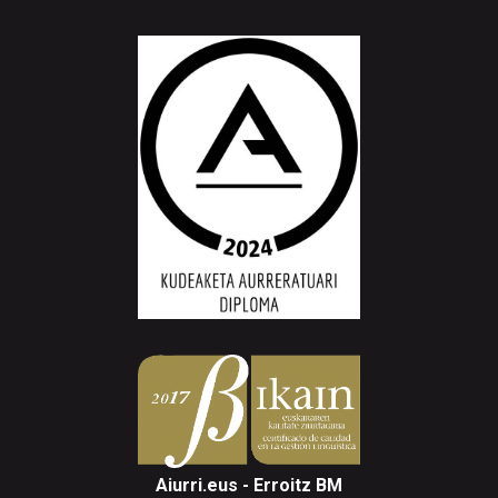
Aiurri.eus - Erroitz BM
Arantzibia plaza, 4-5 behea | ANDOAIN