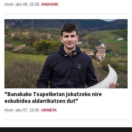
"Banakako Txapelketan jokatzeko nire
eskubidea aldarrikatzen dut"
Aiurri
abu 07, 12:00
URNIETA