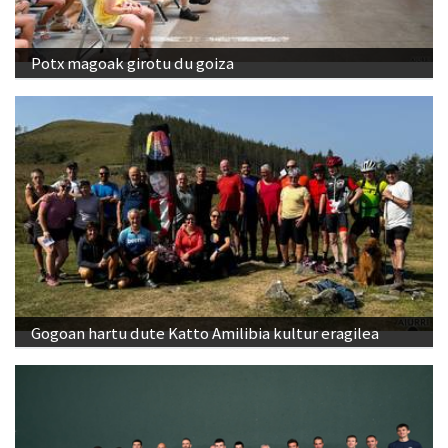
Potx magoak girotu du goiza
Gogoan hartu dute Katto Amilibia kultur eragilea