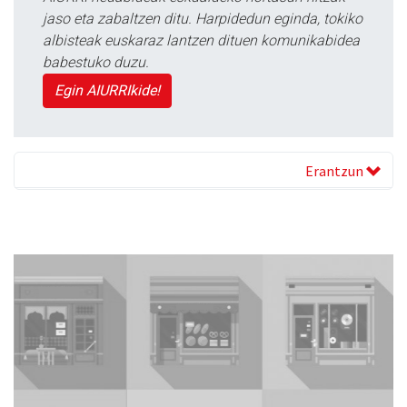
jaso eta zabaltzen ditu. Harpidedun eginda, tokiko
albisteak euskaraz lantzen dituen komunikabidea
babestuko duzu.
Egin AIURRIkide!
Erantzun