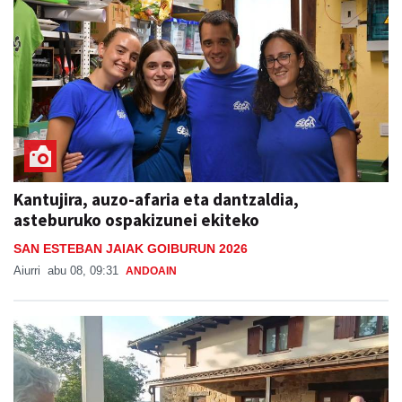
Kantujira, auzo-afaria eta dantzaldia,
asteburuko ospakizunei ekiteko
SAN ESTEBAN JAIAK GOIBURUN 2026
Aiurri
abu 08, 09:31
ANDOAIN