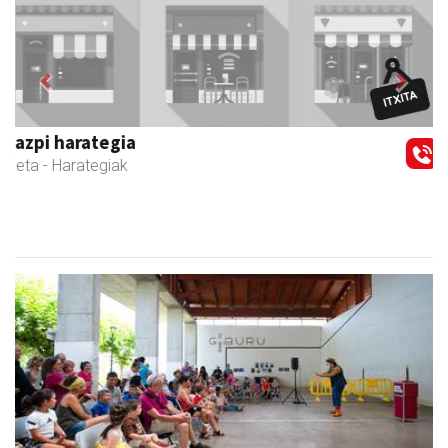
Previous
Next
Itxaspe
Urnieta
- Frutategiak