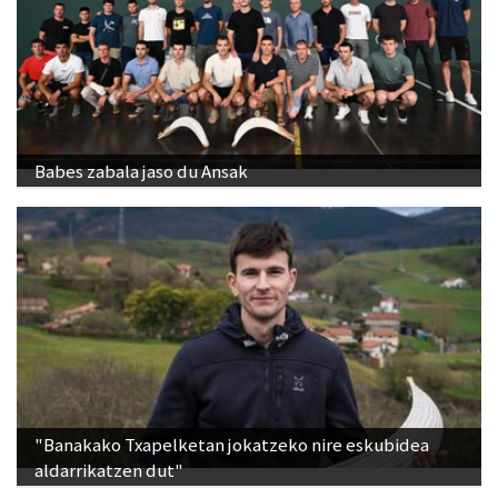
Babes zabala jaso du Ansak
"Banakako Txapelketan jokatzeko nire eskubidea
aldarrikatzen dut"