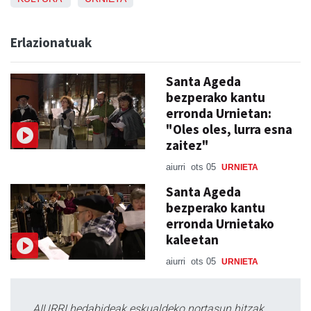
Erlazionatuak
Santa Ageda
bezperako kantu
erronda Urnietan:
"Oles oles, lurra esna
zaitez"
aiurri
ots 05
URNIETA
Santa Ageda
bezperako kantu
erronda Urnietako
kaleetan
aiurri
ots 05
URNIETA
AIURRI hedabideak eskualdeko nortasun hitzak