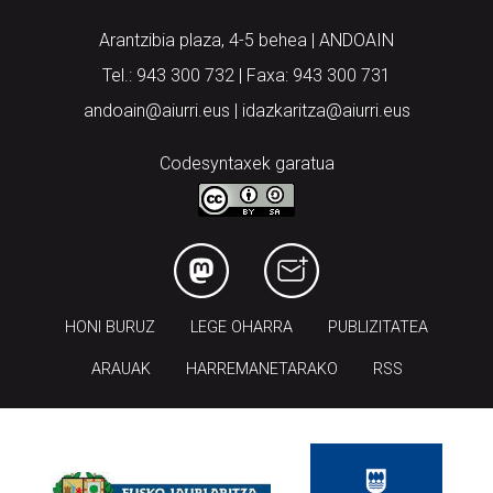
Tel.: 943 300 732 | Faxa: 943 300 731
andoain@aiurri.eus | idazkaritza@aiurri.eus
Codesyntaxek garatua
HONI BURUZ
LEGE OHARRA
PUBLIZITATEA
ARAUAK
HARREMANETARAKO
RSS