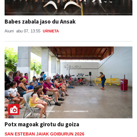
Babes zabala jaso du Ansak
Aiurri
abu 07, 13:55
URNIETA
Potx magoak girotu du goiza
SAN ESTEBAN JAIAK GOIBURUN 2026
Aiurri
abu 08, 16:28
ANDOAIN