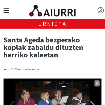
URNIETA
Santa Ageda bezperako
koplak zabaldu dituzten
herriko kaleetan
aiurri
2026ko otsailaren 5a