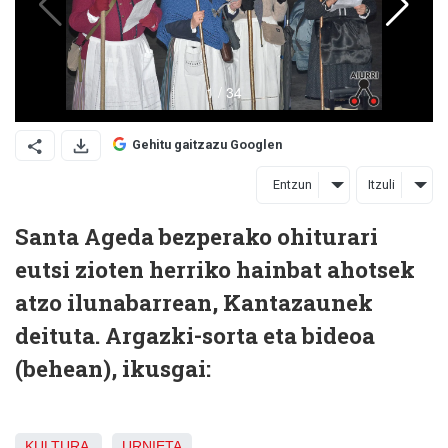
Gehitu gaitzazu Googlen
Entzun
Itzuli
Santa Ageda bezperako ohiturari
eutsi zioten herriko hainbat ahotsek
atzo ilunabarrean, Kantazaunek
deituta. Argazki-sorta eta bideoa
(behean), ikusgai:
KULTURA
URNIETA