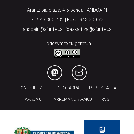
Arantzibia plaza, 4-5 behea | ANDOAIN
Tel.: 943 300 732 | Faxa: 943 300 731
andoain@aiurri.eus | idazkaritza@aiurri.eus
Codesyntaxek garatua
HONI BURUZ
LEGE OHARRA
PUBLIZITATEA
ARAUAK
HARREMANETARAKO
RSS