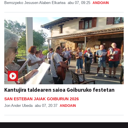
Berrozpeko Jesusen Alaben Elkartea
abu 07, 09:25
ANDOAIN
Kantujira taldearen saioa Goiburuko festetan
SAN ESTEBAN JAIAK GOIBURUN 2026
Jon Ander Ubeda
abu 07, 20:37
ANDOAIN