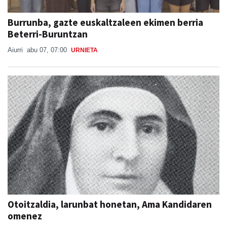
Burrunba, gazte euskaltzaleen ekimen berria
Beterri-Buruntzan
Aiurri
abu 07, 07:00
URNIETA
Otoitzaldia, larunbat honetan, Ama Kandidaren
omenez