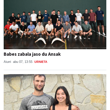
Babes zabala jaso du Ansak
Aiurri
abu 07, 13:55
URNIETA