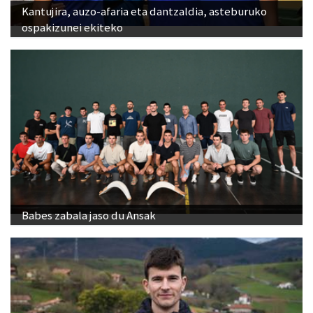
Kantujira, auzo-afaria eta dantzaldia, asteburuko
ospakizunei ekiteko
Babes zabala jaso du Ansak