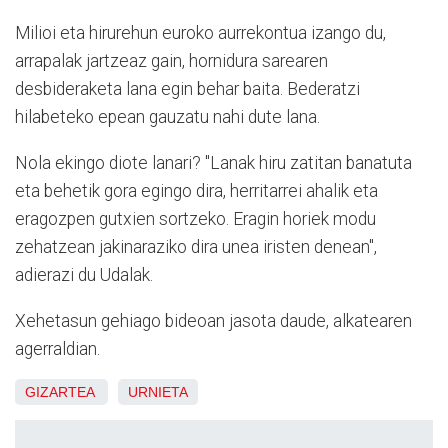
Milioi eta hirurehun euroko aurrekontua izango du,
arrapalak jartzeaz gain, hornidura sarearen
desbideraketa lana egin behar baita. Bederatzi
hilabeteko epean gauzatu nahi dute lana.
Nola ekingo diote lanari? "Lanak hiru zatitan banatuta
eta behetik gora egingo dira, herritarrei ahalik eta
eragozpen gutxien sortzeko. Eragin horiek modu
zehatzean jakinaraziko dira unea iristen denean",
adierazi du Udalak.
Xehetasun gehiago bideoan jasota daude, alkatearen
agerraldian.
GIZARTEA
URNIETA