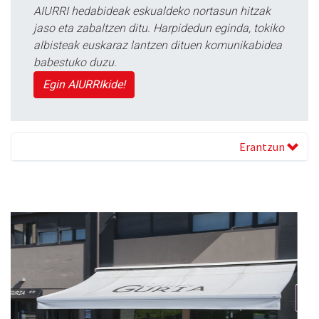
AIURRI hedabideak eskualdeko nortasun hitzak
jaso eta zabaltzen ditu. Harpidedun eginda, tokiko
albisteak euskaraz lantzen dituen komunikabidea
babestuko duzu.
Egin AIURRIkide!
Erantzun