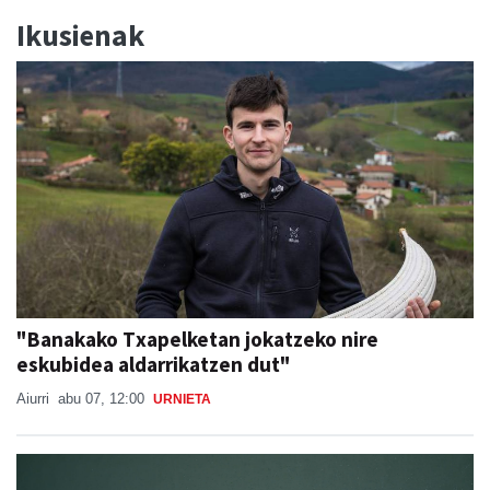
Ikusienak
"Banakako Txapelketan jokatzeko nire
eskubidea aldarrikatzen dut"
Aiurri
abu 07, 12:00
URNIETA