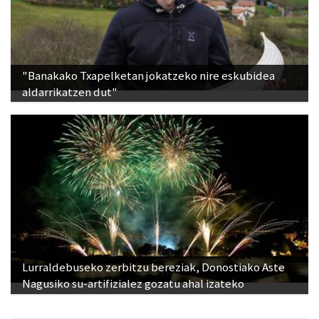
"Banakako Txapelketan jokatzeko nire eskubidea
aldarrikatzen dut"
Lurraldebuseko zerbitzu bereziak, Donostiako Aste
Nagusiko su-artifizialez gozatu ahal izateko