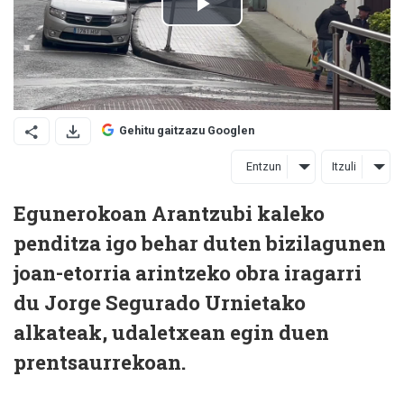
Gehitu gaitzazu Googlen
Entzun
Itzuli
Egunerokoan Arantzubi kaleko
penditza igo behar duten bizilagunen
joan-etorria arintzeko obra iragarri
du Jorge Segurado Urnietako
alkateak, udaletxean egin duen
prentsaurrekoan.