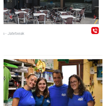
Previous
Next
Barn trasteleku eta biltegi txikien alokairua
Urnieta
- Trastelekuak