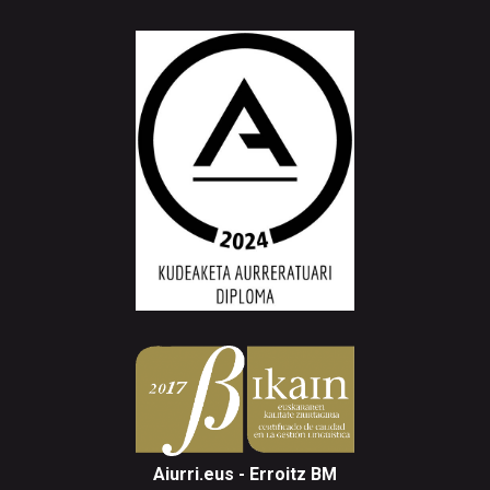
Aiurri.eus - Erroitz BM