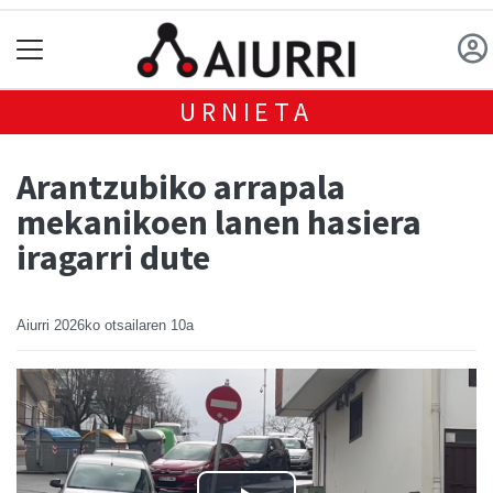
URNIETA
Arantzubiko arrapala
mekanikoen lanen hasiera
iragarri dute
Aiurri
2026ko otsailaren 10a