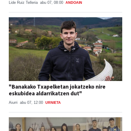
Lide Ruiz Telleria
abu 07, 08:00
ANDOAIN
"Banakako Txapelketan jokatzeko nire
eskubidea aldarrikatzen dut"
Aiurri
abu 07, 12:00
URNIETA