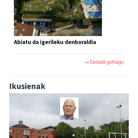
Abiatu da igerileku denboraldia
»» Ekitaldi gehiago
Ikusienak