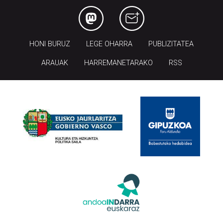
HONI BURUZ
LEGE OHARRA
PUBLIZITATEA
ARAUAK
HARREMANETARAKO
RSS