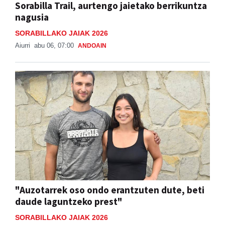
Sorabilla Trail, aurtengo jaietako berrikuntza
nagusia
SORABILLAKO JAIAK 2026
Aiurri
abu 06, 07:00
ANDOAIN
"Auzotarrek oso ondo erantzuten dute, beti
daude laguntzeko prest"
SORABILLAKO JAIAK 2026