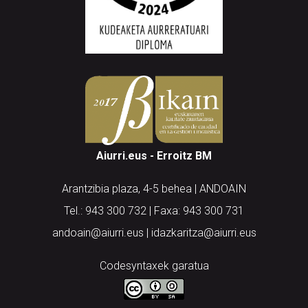
Aiurri.eus - Erroitz BM
Arantzibia plaza, 4-5 behea | ANDOAIN
Tel.: 943 300 732 | Faxa: 943 300 731
andoain@aiurri.eus | idazkaritza@aiurri.eus
Codesyntaxek garatua