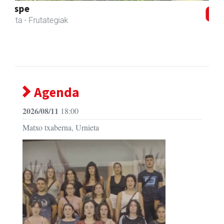
Egape Ikastola
Urnieta
- Hezkuntza
Agenda
2026/08/11
18:00
Matxo txaberna, Urnieta