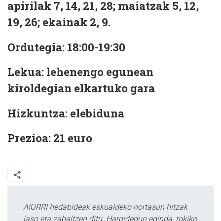
apirilak 7, 14, 21, 28; maiatzak 5, 12,
19, 26; ekainak 2, 9.
Ordutegia: 18:00-19:30
Lekua: lehenengo egunean
kiroldegian elkartuko gara
Hizkuntza: elebiduna
Prezioa: 21 euro
AIURRI hedabideak eskualdeko nortasun hitzak
jaso eta zabaltzen ditu. Harpidedun eginda, tokiko