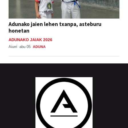
Adunako jaien lehen txanpa, asteburu
honetan
ADUNAKO JAIAK 2026
Aiurri
abu 05
ADUNA