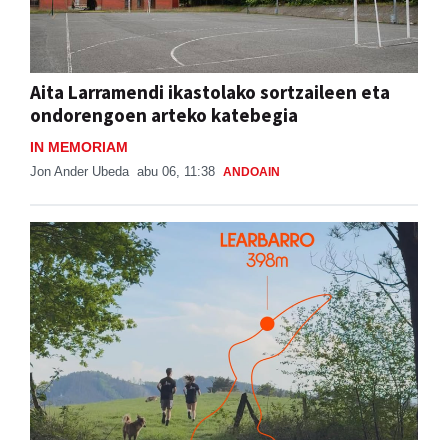
Aita Larramendi ikastolako sortzaileen eta
ondorengoen arteko katebegia
IN MEMORIAM
Jon Ander Ubeda
abu 06, 11:38
ANDOAIN