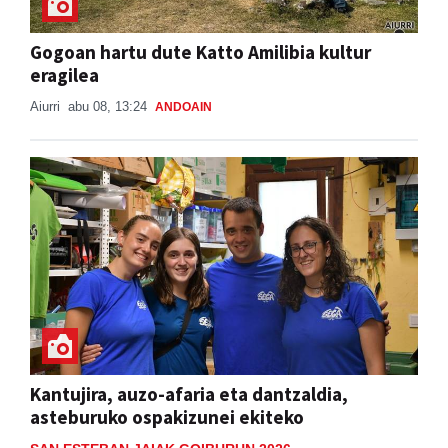
Gogoan hartu dute Katto Amilibia kultur
eragilea
Aiurri
abu 08, 13:24
ANDOAIN
Kantujira, auzo-afaria eta dantzaldia,
asteburuko ospakizunei ekiteko
SAN ESTEBAN JAIAK GOIBURUN 2026
Aiurri
abu 08, 09:31
ANDOAIN