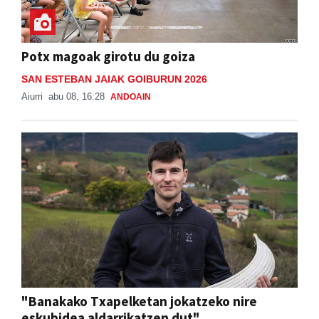
Potx magoak girotu du goiza
SAN ESTEBAN JAIAK GOIBURUN 2026
Aiurri
abu 08, 16:28
ANDOAIN
"Banakako Txapelketan jokatzeko nire
eskubidea aldarrikatzen dut"
Aiurri
abu 07, 12:00
URNIETA