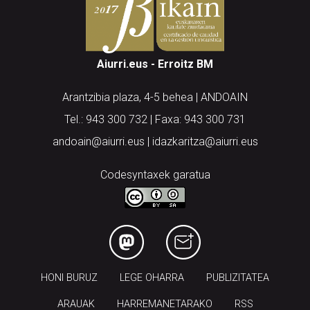
Aiurri.eus - Erroitz BM
Arantzibia plaza, 4-5 behea | ANDOAIN
Tel.: 943 300 732 | Faxa: 943 300 731
andoain@aiurri.eus | idazkaritza@aiurri.eus
Codesyntaxek garatua
HONI BURUZ
LEGE OHARRA
PUBLIZITATEA
ARAUAK
HARREMANETARAKO
RSS