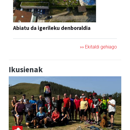
Abiatu da igerileku denboraldia
»» Ekitaldi gehiago
Ikusienak