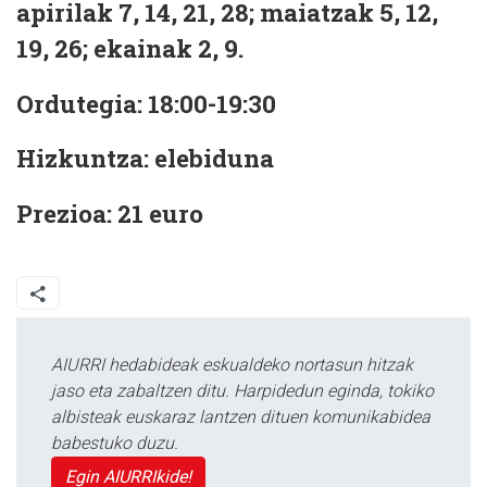
apirilak 7, 14, 21, 28; maiatzak 5, 12,
19, 26; ekainak 2, 9.
Ordutegia: 18:00-19:30
Hizkuntza: elebiduna
Prezioa: 21 euro
AIURRI hedabideak eskualdeko nortasun hitzak
jaso eta zabaltzen ditu. Harpidedun eginda, tokiko
albisteak euskaraz lantzen dituen komunikabidea
babestuko duzu.
Egin AIURRIkide!