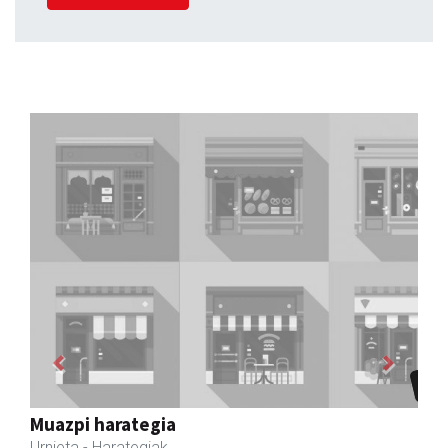
Previous
Next
Urnietako AEK euskaltegia
Urnieta
- Euskaltegiak