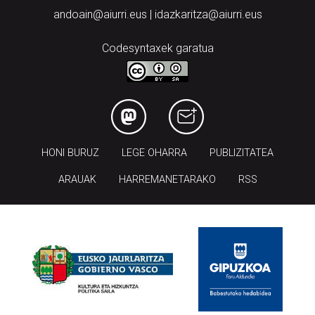
Codesyntaxek garatua
HONI BURUZ
LEGE OHARRA
PUBLIZITATEA
ARAUAK
HARREMANETARAKO
RSS