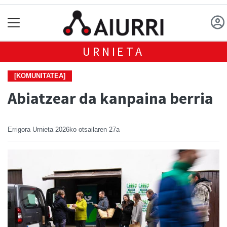
URNIETA
[KOMUNITATEA]
Abiatzear da kanpaina berria
Errigora Urnieta
2026ko otsailaren 27a