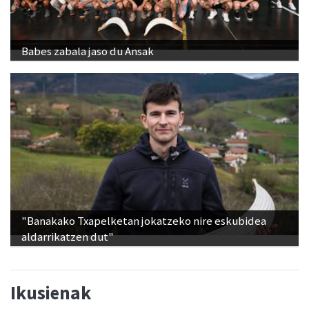
Babes zabala jaso du Ansak
"Banakako Txapelketan jokatzeko nire eskubidea
aldarrikatzen dut"
Ikusienak