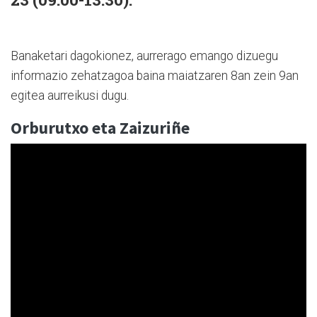
Banaketari dagokionez, aurrerago emango dizuegu
informazio zehatzagoa baina maiatzaren 8an zein 9an
egitea aurreikusi dugu.
Orburutxo eta Zaizuriñe