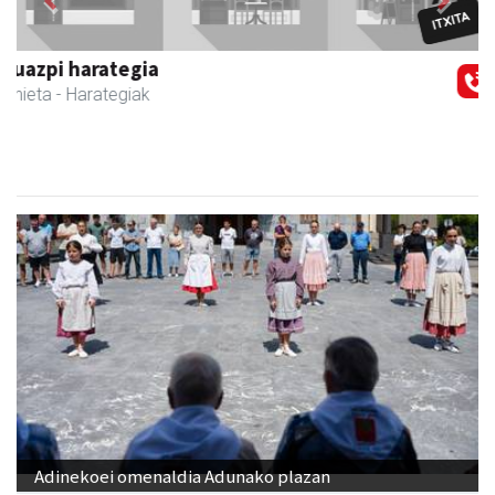
Urnietako Udala
Urnieta
- Udaletxeak
Adinekoei omenaldia Adunako plazan