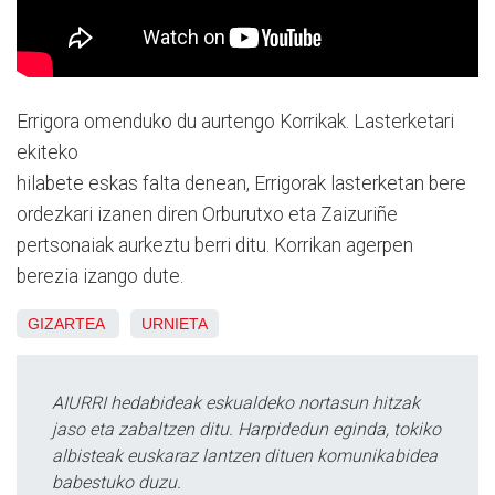
Errigora omenduko du aurtengo Korrikak. Lasterketari
ekiteko
hilabete eskas falta denean, Errigorak lasterketan bere
ordezkari izanen diren Orburutxo eta Zaizuriñe
pertsonaiak aurkeztu berri ditu. Korrikan agerpen
berezia izango dute.
GIZARTEA
URNIETA
AIURRI hedabideak eskualdeko nortasun hitzak
jaso eta zabaltzen ditu. Harpidedun eginda, tokiko
albisteak euskaraz lantzen dituen komunikabidea
babestuko duzu.