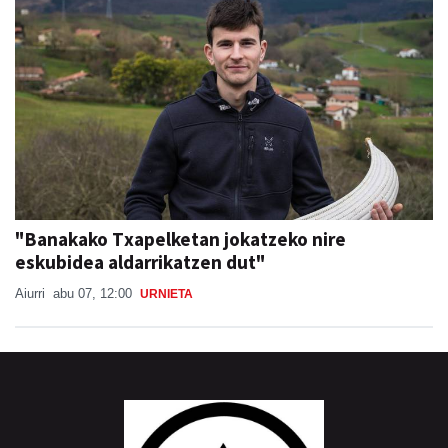
"Banakako Txapelketan jokatzeko nire
eskubidea aldarrikatzen dut"
Aiurri
abu 07, 12:00
URNIETA