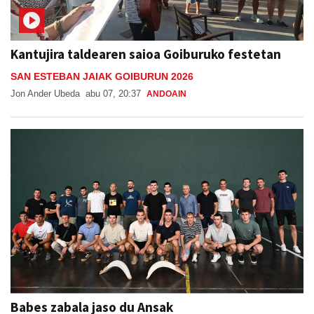
Kantujira taldearen saioa Goiburuko festetan
SAN ESTEBAN JAIAK GOIBURUN 2026
Jon Ander Ubeda
abu 07, 20:37
ANDOAIN
Babes zabala jaso du Ansak
Aiurri
abu 07, 13:55
URNIETA