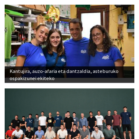
Kantujira, auzo-afaria eta dantzaldia, asteburuko
ospakizunei ekiteko