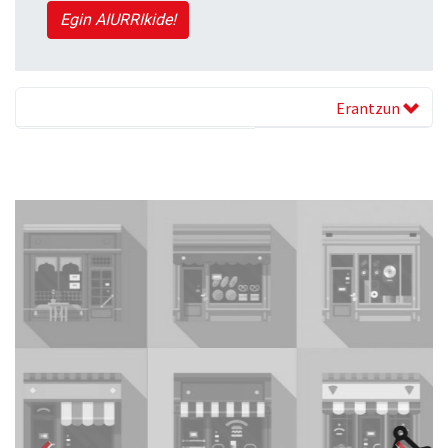
Egin AIURRIkide!
Erantzun
Previous
Next