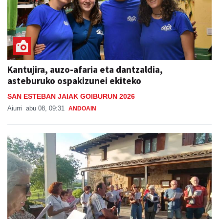
Kantujira, auzo-afaria eta dantzaldia,
asteburuko ospakizunei ekiteko
SAN ESTEBAN JAIAK GOIBURUN 2026
Aiurri
abu 08, 09:31
ANDOAIN