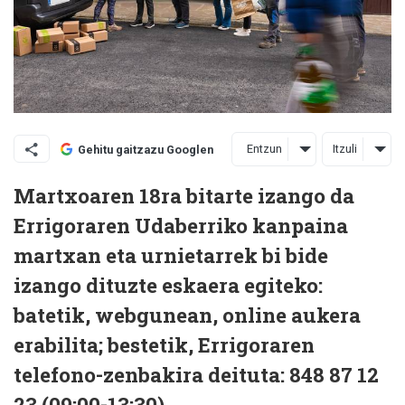
Entzun
Itzuli
Gehitu gaitzazu Googlen
Martxoaren 18ra bitarte izango da
Errigoraren Udaberriko kanpaina
martxan eta urnietarrek bi bide
izango dituzte eskaera egiteko:
batetik, webgunean, online aukera
erabilita; bestetik, Errigoraren
telefono-zenbakira deituta: 848 87 12
23 (09:00-13:30).