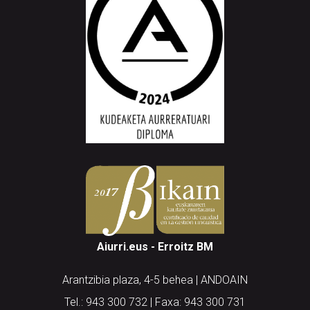
Aiurri.eus - Erroitz BM
Arantzibia plaza, 4-5 behea | ANDOAIN
Tel.: 943 300 732 | Faxa: 943 300 731
andoain@aiurri.eus | idazkaritza@aiurri.eus