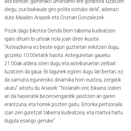
aldi berean, gainerako urnietarrei ere gonbitea luzatzen
diegu, ziur baikaude giro polita sortuko dela”, adierazi
dute Maialen Ariasek eta Cristian Gonzalezek.
Pozik dago bikotea Denda Berri taberna kudeatzen
igaro dituen bi urteak nola joan diren ikusita.
“Asteazkena ez beste egun guztietan irekitzen dugu,
goizeko 10:00etatik hasita. Astegunetan gaueko
21:00ak aldera isten dugu eta asteburuetan zerbait
luzatzen da gaua. Bi lagunek egiten dugu lan bertan; ez
da samurra eguneroko dinamika horri eustea, zergatik
ukatu” aitortu du Ariasek. “Nolanahi ere, bikaina izaten
ari da hasieratik bezeroengandik jasotzen ari garen
erantzuna, eta horrek pozten gaitu. Erronka pertsonala
izan zen guretzat taberna kudeatzea, eta martxa hartu
dugula esango genuke”.