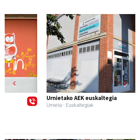
Previous
Next
Urnietako AEK euskaltegia
Urnieta
- Euskaltegiak