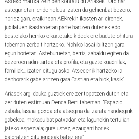
Asteko martxa zein den kontatu du Ariasek. “Oro har,
astegunetan jende heldua izaten da gehienbat bezero;
horiez gain, eraikinean AEKrekin ikasten ari direnek,
jubilatuen ikastaroetan parte hartzen dutenek edo
bestelako herriko elkartetako kideek ere badute ohitura
tabernan zerbait hartzeko. Nahiko lasai ibiltzen gara
egun horietan. Asteburuetan, berriz, zabaldu egiten da
bezeroen adin-tartea eta profila, eta gazte kuadrillak,
familiak... izaten ditugu asko. Atsedenik hartzeko ia
denborarik gabe aritzen gara Cristian eta biok, kasik”.
Ariasek argi dauka guztiek ere zer topatzen duten eta
zer duten estimuan Denda Berri tabernan. “Espazio
zabala, lasaia, goxoa eta atsegina da, zarata handiegirik
gabekoa, mokadu bat patxadan eta lagunekin tertulian
jateko espeziala; gure ustez, ezaugarri horiek
baloratzen ditu jendeak batez ere”.