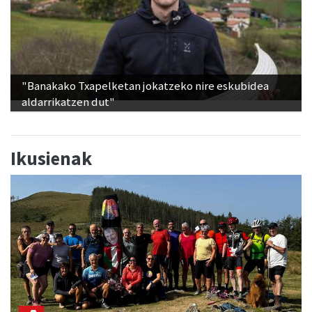
"Banakako Txapelketan jokatzeko nire eskubidea
aldarrikatzen dut"
Ikusienak