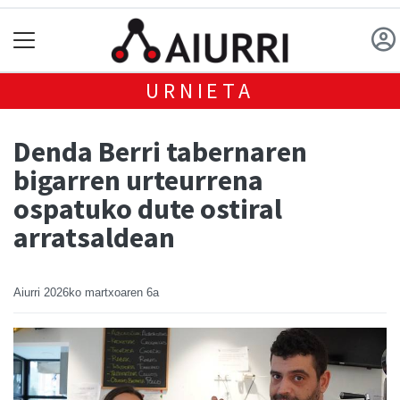
URNIETA
Denda Berri tabernaren
bigarren urteurrena
ospatuko dute ostiral
arratsaldean
Aiurri
2026ko martxoaren 6a