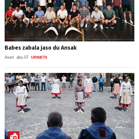
Babes zabala jaso du Ansak
Aiurri
abu 07
URNIETA