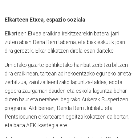
Elkarteen Etxea, espazio soziala
Elkarteen Etxea eraikina irekitzearekin batera, jarri
zuten abian Dena Berri taberna, eta biak eskutik joan
dira geroztik. Elkar elikatzen direla esan daiteke.
Urnietako gizarte-politiketako hainbat zerbitzu biltzen
dira eraikinean, tartean adinekoentzako eguneko arreta-
zerbitzua, zaintzaileentzako laguntza-taldea, edota
egoera zaurgarrian dauden eta eskola-laguntza behar
duten haur eta nerabeei begirako Aukerak Suspertzen
programa. Aldi berean, Denda Berri Jubilatu eta
Pentsiodunen elkartearen egoitza kokatzen da bertan,
eta baita AEK ikastegia ere.