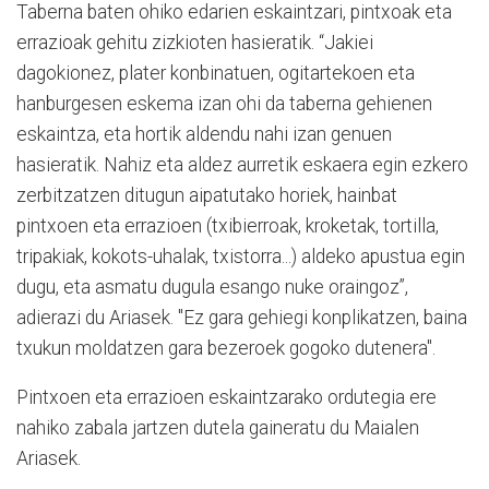
Taberna baten ohiko edarien eskaintzari, pintxoak eta
errazioak gehitu zizkioten hasieratik. “Jakiei
dagokionez, plater konbinatuen, ogitartekoen eta
hanburgesen eskema izan ohi da taberna gehienen
eskaintza, eta hortik aldendu nahi izan genuen
hasieratik. Nahiz eta aldez aurretik eskaera egin ezkero
zerbitzatzen ditugun aipatutako horiek, hainbat
pintxoen eta errazioen (txibierroak, kroketak, tortilla,
tripakiak, kokots-uhalak, txistorra...) aldeko apustua egin
dugu, eta asmatu dugula esango nuke oraingoz”,
adierazi du Ariasek. "Ez gara gehiegi konplikatzen, baina
txukun moldatzen gara bezeroek gogoko dutenera".
Pintxoen eta errazioen eskaintzarako ordutegia ere
nahiko zabala jartzen dutela gaineratu du Maialen
Ariasek.