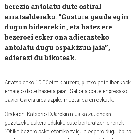
berezia antolatu dute ostiral
arratsalderako. “Gustura gaude egin
dugun bidearekin, eta batez ere
bezeroei esker ona adierazteko
antolatu dugu ospakizun jaia”,
adierazi du bikoteak.
Arratsaldeko 19:00etatik aurrera, pintxo-pote iberikoak
emango diote hasiera jaiari, Sabor a corte enpresako
Javier Garcia urdaiazpiko moztailearen eskutik.
Ondoren, Katxorro DJarekin musika zuzenean
gozatzeko aukera edukiko dute bertaratzen direnek.
“Ohiko bezero asko etorriko zaigula espero dugu, baina