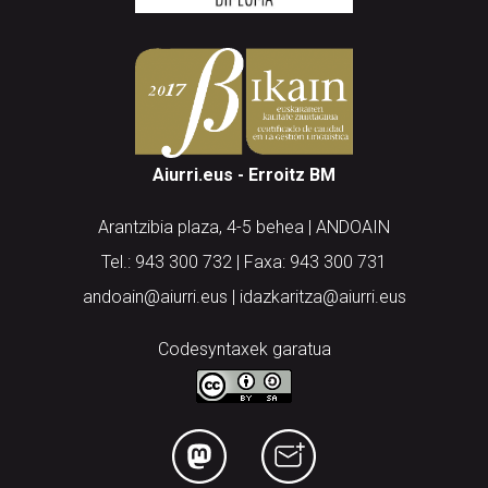
Aiurri.eus - Erroitz BM
Arantzibia plaza, 4-5 behea | ANDOAIN
Tel.: 943 300 732 | Faxa: 943 300 731
andoain@aiurri.eus | idazkaritza@aiurri.eus
Codesyntaxek garatua