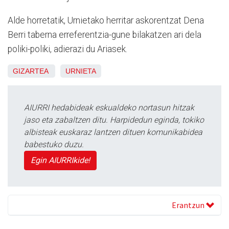
Alde horretatik, Urnietako herritar askorentzat Dena
Berri taberna erreferentzia-gune bilakatzen ari dela
poliki-poliki, adierazi du Ariasek.
GIZARTEA
URNIETA
AIURRI hedabideak eskualdeko nortasun hitzak
jaso eta zabaltzen ditu. Harpidedun eginda, tokiko
albisteak euskaraz lantzen dituen komunikabidea
babestuko duzu.
Egin AIURRIkide!
Erantzun