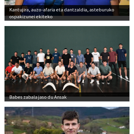
Kantujira, auzo-afaria eta dantzaldia, asteburuko
ospakizunei ekiteko
Babes zabala jaso du Ansak