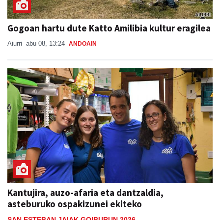
Gogoan hartu dute Katto Amilibia kultur eragilea
Aiurri
abu 08, 13:24
ANDOAIN
Kantujira, auzo-afaria eta dantzaldia,
asteburuko ospakizunei ekiteko
SAN ESTEBAN JAIAK GOIBURUN 2026