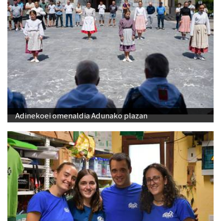
Adinekoei omenaldia Adunako plazan