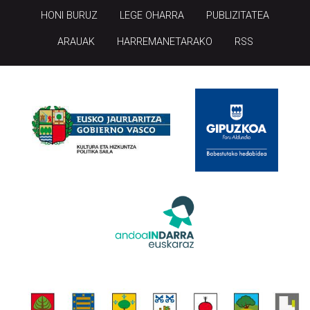
HONI BURUZ
LEGE OHARRA
PUBLIZITATEA
ARAUAK
HARREMANETARAKO
RSS