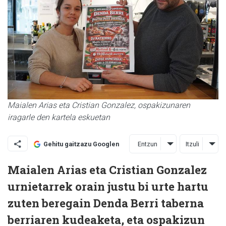
Maialen Arias eta Cristian Gonzalez, ospakizunaren
iragarle den kartela eskuetan
Entzun
Itzuli
Gehitu gaitzazu Googlen
Maialen Arias eta Cristian Gonzalez
urnietarrek orain justu bi urte hartu
zuten beregain Denda Berri taberna
berriaren kudeaketa, eta ospakizun