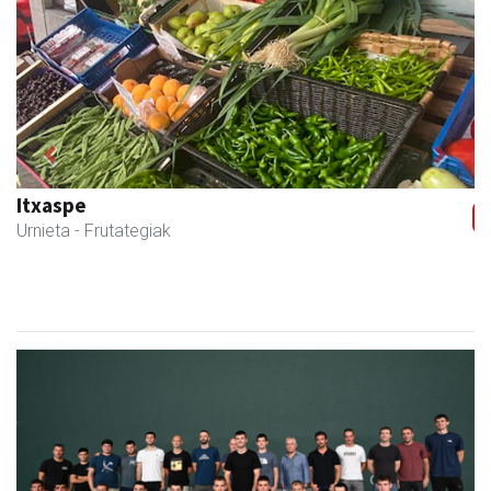
Previous
Next
Itxaspe
Urnieta
- Frutategiak