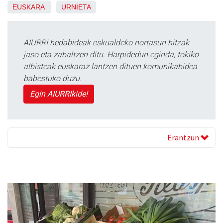
EUSKARA
URNIETA
AIURRI hedabideak eskualdeko nortasun hitzak
jaso eta zabaltzen ditu. Harpidedun eginda, tokiko
albisteak euskaraz lantzen dituen komunikabidea
babestuko duzu.
Egin AIURRIkide!
Erantzun