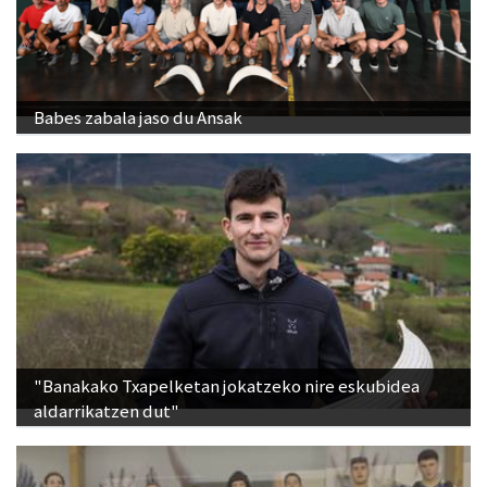
Babes zabala jaso du Ansak
"Banakako Txapelketan jokatzeko nire eskubidea
aldarrikatzen dut"