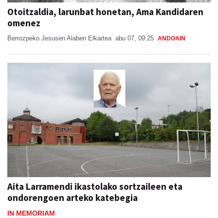
Otoitzaldia, larunbat honetan, Ama Kandidaren
omenez
Berrozpeko Jesusen Alaben Elkartea
abu 07, 09:25
ANDOAIN
Aita Larramendi ikastolako sortzaileen eta
ondorengoen arteko katebegia
IN MEMORIAM