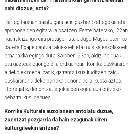
nabarmentzen da. Transmisioari garrantzia eman
nahi diozue, ezta?
Bai, egitarauan saiatu gara adin guztientzat egokia eta
aproposa den egitaraua osatzen. Esate baterako, 22an
haurrak izango dira protagonistak, Jago Magoa etorriko
da, eta Egape dantza taldekoek eta musika eskolakoek
emanaldia egingo dute Saroben. 23an, aldiz, helduak
eta gazteak egongo dira erdigunean. Korrika euskararen
aldeko ekimena izanik, garrantzitsua iruditzen zaigu
euskararen aldeko borroka denona dela ikustaraztea.
Horregatik, denontzat egokia den egitaraua ontzeko
beharra ikusi genuen.
Korrika Kulturala auzolanean antolatu duzue,
zuentzat pozgarria da hain ezagunak diren
kulturgileekin aritzea?