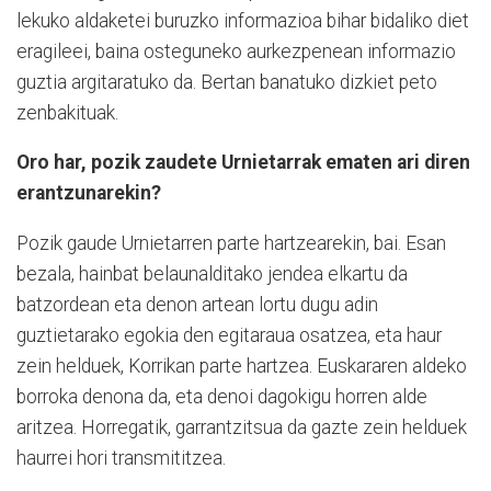
lekuko aldaketei buruzko informazioa bihar bidaliko diet
eragileei, baina osteguneko aurkezpenean informazio
guztia argitaratuko da. Bertan banatuko dizkiet peto
zenbakituak.
Oro har, pozik zaudete Urnietarrak ematen ari diren
erantzunarekin?
Pozik gaude Urnietarren parte hartzearekin, bai. Esan
bezala, hainbat belaunalditako jendea elkartu da
batzordean eta denon artean lortu dugu adin
guztietarako egokia den egitaraua osatzea, eta haur
zein helduek, Korrikan parte hartzea. Euskararen aldeko
borroka denona da, eta denoi dagokigu horren alde
aritzea. Horregatik, garrantzitsua da gazte zein helduek
haurrei hori transmititzea.