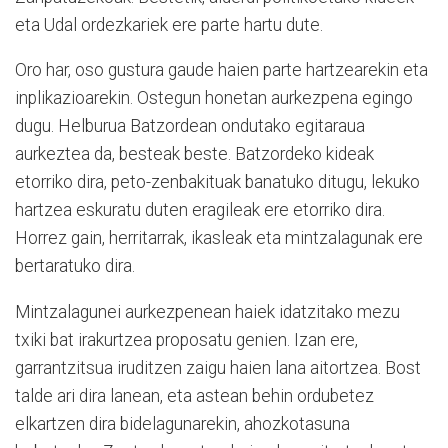
eta Udal ordezkariek ere parte hartu dute.
Oro har, oso gustura gaude haien parte hartzearekin eta
inplikazioarekin. Ostegun honetan aurkezpena egingo
dugu. Helburua Batzordean ondutako egitaraua
aurkeztea da, besteak beste. Batzordeko kideak
etorriko dira, peto-zenbakituak banatuko ditugu, lekuko
hartzea eskuratu duten eragileak ere etorriko dira.
Horrez gain, herritarrak, ikasleak eta mintzalagunak ere
bertaratuko dira.
Mintzalagunei aurkezpenean haiek idatzitako mezu
txiki bat irakurtzea proposatu genien. Izan ere,
garrantzitsua iruditzen zaigu haien lana aitortzea. Bost
talde ari dira lanean, eta astean behin ordubetez
elkartzen dira bidelagunarekin, ahozkotasuna