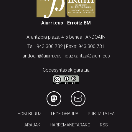
Aiurri.eus - Erroitz BM
Arantzibia plaza, 4-5 behea | ANDOAIN
Tel.: 943 300 732 | Faxa: 943 300 731
andoain@aiurri.eus | idazkaritza@aiurri.eus
Codesyntaxek garatua
HONI BURUZ
LEGE OHARRA
PUBLIZITATEA
ARAUAK
HARREMANETARAKO
RSS