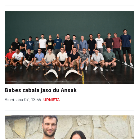
Babes zabala jaso du Ansak
Aiurri
abu 07, 13:55
URNIETA