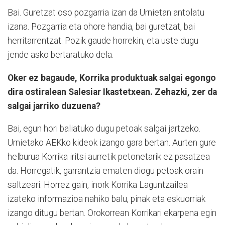
Bai. Guretzat oso pozgarria izan da Urnietan antolatu
izana. Pozgarria eta ohore handia, bai guretzat, bai
herritarrentzat. Pozik gaude horrekin, eta uste dugu
jende asko bertaratuko dela.
Oker ez bagaude, Korrika produktuak salgai egongo
dira ostiralean Salesiar Ikastetxean. Zehazki, zer da
salgai jarriko duzuena?
Bai, egun hori baliatuko dugu petoak salgai jartzeko.
Urnietako AEKko kideok izango gara bertan. Aurten gure
helburua Korrika iritsi aurretik petonetarik ez pasatzea
da. Horregatik, garrantzia ematen diogu petoak orain
saltzeari. Horrez gain, inork Korrika Laguntzailea
izateko informazioa nahiko balu, pinak eta eskuorriak
izango ditugu bertan. Orokorrean Korrikari ekarpena egin