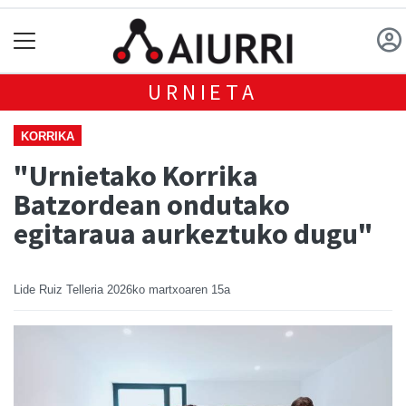
URNIETA
KORRIKA
"Urnietako Korrika
Batzordean ondutako
egitaraua aurkeztuko dugu"
Lide Ruiz Telleria
2026ko martxoaren 15a