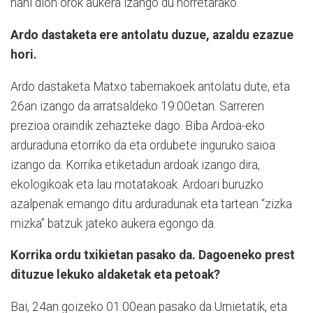
nahi dion orok aukera izango du horretarako.
Ardo dastaketa ere antolatu duzue, azaldu ezazue
hori.
Ardo dastaketa Matxo tabernakoek antolatu dute, eta
26an izango da arratsaldeko 19:00etan. Sarreren
prezioa oraindik zehazteke dago. Biba Ardoa-eko
arduraduna etorriko da eta ordubete inguruko saioa
izango da. Korrika etiketadun ardoak izango dira,
ekologikoak eta lau motatakoak. Ardoari buruzko
azalpenak emango ditu arduradunak eta tartean “zizka
mizka” batzuk jateko aukera egongo da.
Korrika ordu txikietan pasako da. Dagoeneko prest
dituzue lekuko aldaketak eta petoak?
Bai, 24an goizeko 01:00ean pasako da Urnietatik, eta