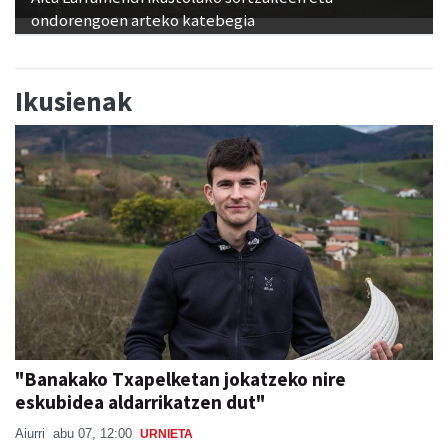
ondorengoen arteko katebegia
Ikusienak
"Banakako Txapelketan jokatzeko nire
eskubidea aldarrikatzen dut"
Aiurri
abu 07, 12:00
URNIETA