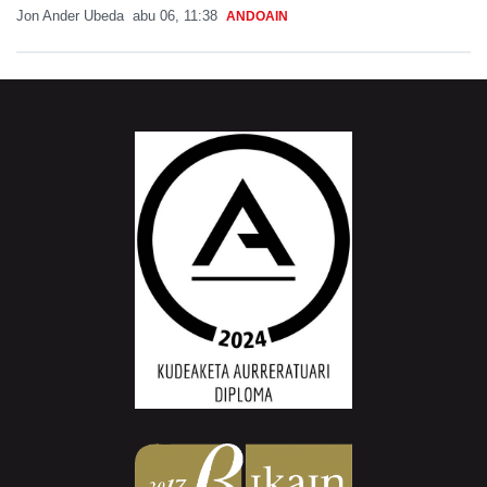
Jon Ander Ubeda
abu 06, 11:38
ANDOAIN