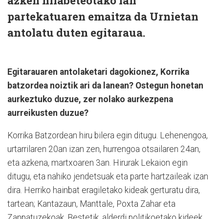
azken hilabeteotako lan
partekatuaren emaitza da Urnietan
antolatu duten egitaraua.
Egitarauaren antolaketari dagokionez, Korrika
batzordea noiztik ari da lanean? Ostegun honetan
aurkeztuko duzue, zer nolako aurkezpena
aurreikusten duzue?
Korrika Batzordean hiru bilera egin ditugu. Lehenengoa,
urtarrilaren 20an izan zen, hurrengoa otsailaren 24an,
eta azkena, martxoaren 3an. Hirurak Lekaion egin
ditugu, eta nahiko jendetsuak eta parte hartzaileak izan
dira. Herriko hainbat eragiletako kideak gerturatu dira,
tartean; Kantazaun, Manttale, Poxta Zahar eta
Zanpatuzekoak. Bestetik, alderdi politikoetako kideek