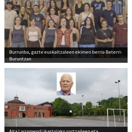
Burrunba, gazte euskaltzaleen ekimen berria Beterri-
Buruntzan
Aita Larramendi ikastolako sortzaileen eta