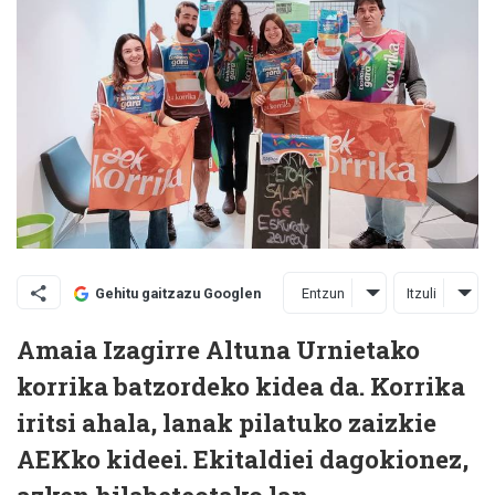
Entzun
Itzuli
Gehitu gaitzazu Googlen
Amaia Izagirre Altuna
Urnietako
korrika batzordeko kidea da. Korrika
iritsi ahala, lanak pilatuko zaizkie
AEKko kideei. Ekitaldiei dagokionez,