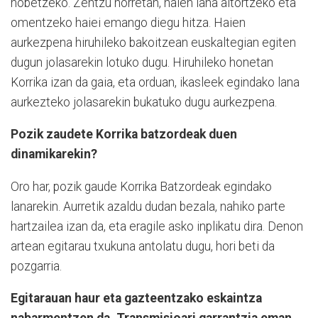
hobetzeko. Zentzu horretan, haien lana aitortzeko eta
omentzeko haiei emango diegu hitza. Haien
aurkezpena hiruhileko bakoitzean euskaltegian egiten
dugun jolasarekin lotuko dugu. Hiruhileko honetan
Korrika izan da gaia, eta orduan, ikasleek egindako lana
aurkezteko jolasarekin bukatuko dugu aurkezpena.
Pozik zaudete Korrika batzordeak duen
dinamikarekin?
Oro har, pozik gaude Korrika Batzordeak egindako
lanarekin. Aurretik azaldu dudan bezala, nahiko parte
hartzailea izan da, eta eragile asko inplikatu dira. Denon
artean egitarau txukuna antolatu dugu, hori beti da
pozgarria.
Egitarauan haur eta gazteentzako eskaintza