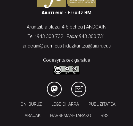
Aiurri.eus - Erroitz BM
Arantzibia plaza, 4-5 behea | ANDOAIN
Tel.: 943 300 732 | Faxa: 943 300 731
andoain@aiurri.eus | idazkaritza@aiurri.eus
Codesyntaxek garatua
HONI BURUZ
LEGE OHARRA
PUBLIZITATEA
ARAUAK
HARREMANETARAKO
RSS