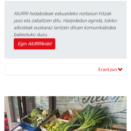
AIURRI hedabideak eskualdeko nortasun hitzak
jaso eta zabaltzen ditu. Harpidedun eginda, tokiko
albisteak euskaraz lantzen dituen komunikabidea
babestuko duzu.
Egin AIURRIkide!
Erantzun