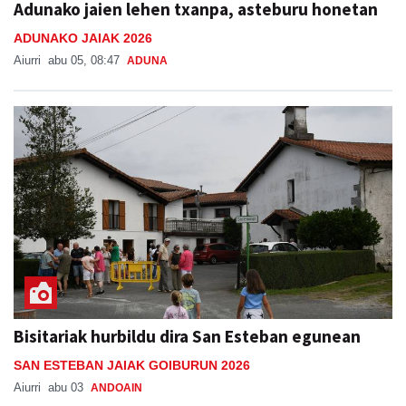
Adunako jaien lehen txanpa, asteburu honetan
ADUNAKO JAIAK 2026
Aiurri
abu 05, 08:47
ADUNA
Bisitariak hurbildu dira San Esteban egunean
SAN ESTEBAN JAIAK GOIBURUN 2026
Aiurri
abu 03
ANDOAIN