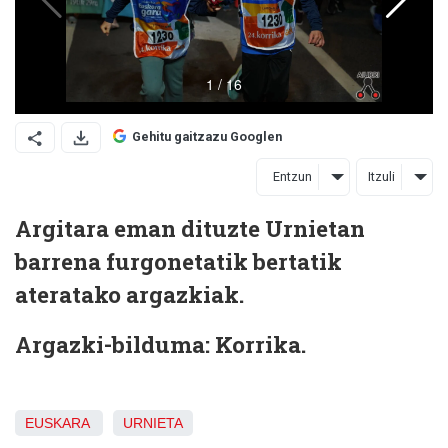
Gehitu gaitzazu Googlen
Entzun
Itzuli
Argitara eman dituzte Urnietan
barrena furgonetatik bertatik
ateratako argazkiak.
Argazki-bilduma: Korrika.
EUSKARA
URNIETA