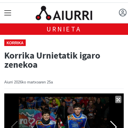
URNIETA
KORRIKA
Korrika Urnietatik igaro
zenekoa
Aiurri
2026ko martxoaren 25a