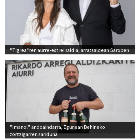
"Tigrea"ren aurre-estreinaldia, arratsaldean Saroben
"Imanol" andoaindarra, Egunean Behineko
zortzigarren sariduna