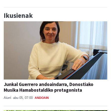
Ikusienak
Junkal Guerrero andoaindarra, Donostiako
Musika Hamabostaldiko protagonista
Aiurri
abu 05, 07:00
ANDOAIN