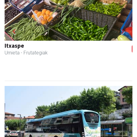
Previous
Next
Egape Ikastola
Urnieta
- Hezkuntza