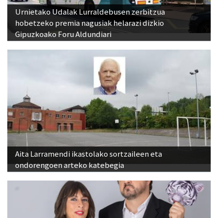
Urnietako Udalak Lurraldebusen zerbitzua
hobetzeko premia nagusiak helarazi dizkio
Gipuzkoako Foru Aldundiari
Aita Larramendi ikastolako sortzaileen eta
ondorengoen arteko katebegia