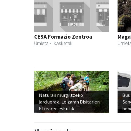
CESA Formazio Zentroa
Maga
Urnieta
- Ikasketak
Urniet
Naturan murgiltzeko
Bus
jarduerak, Leizaran Bisitarien
San
Etxearen eskutik
hon