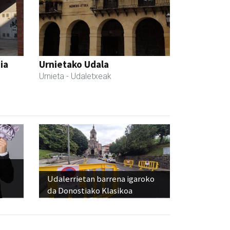
ia
Urnietako Udala
Urnieta
- Udaletxeak
Udalerrietan barrena igaroko
da Donostiako Klasikoa