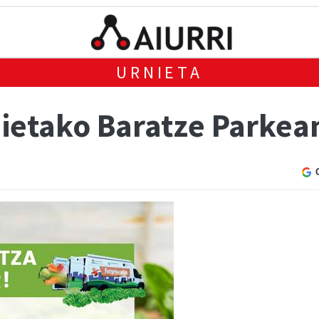
URNIETA
ietako Baratze Parkea