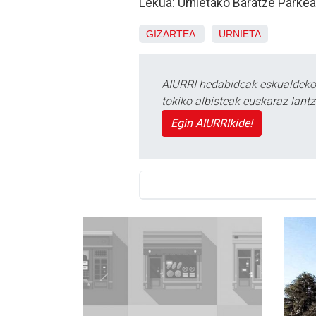
Lekua: Urnietako Baratze Parkea
GIZARTEA
URNIETA
AIURRI hedabideak eskualdeko n
tokiko albisteak euskaraz lan
Egin AIURRIkide!