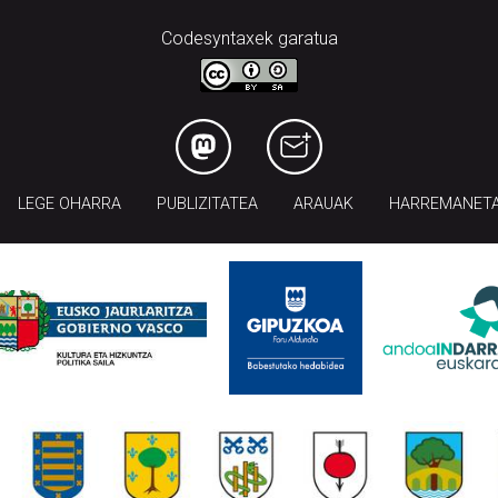
Codesyntaxek garatua
LEGE OHARRA
PUBLIZITATEA
ARAUAK
HARREMANET