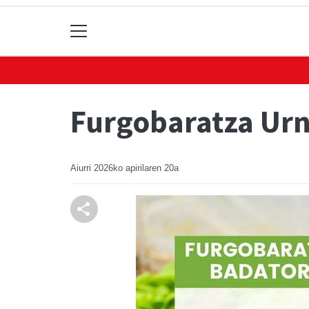
Furgobaratza Urn
Aiurri
2026ko apirilaren 20a