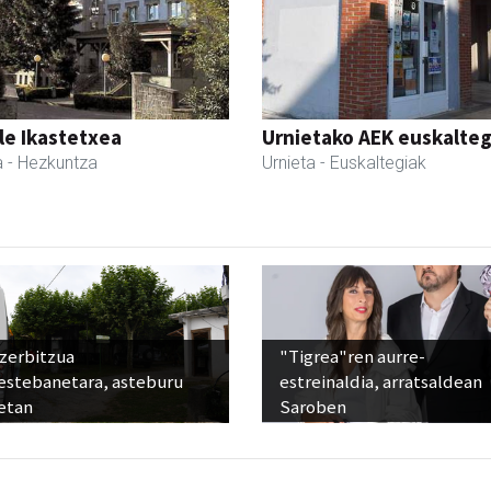
le Ikastetxea
Urnietako AEK euskalteg
a
- Hezkuntza
Urnieta
- Euskaltegiak
 zerbitzua
"Tigrea"ren aurre-
estebanetara, asteburu
estreinaldia, arratsaldean
etan
Saroben