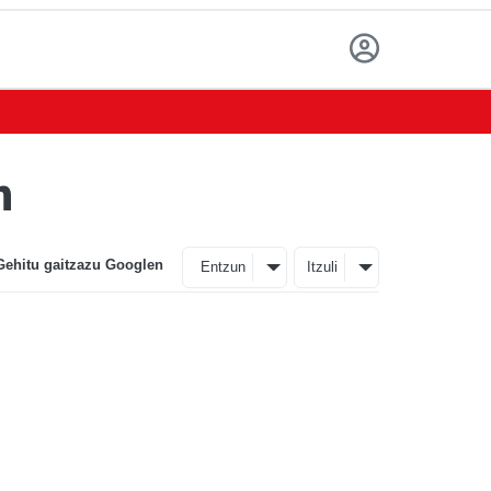
n
Gehitu gaitzazu Googlen
Entzun
Itzuli