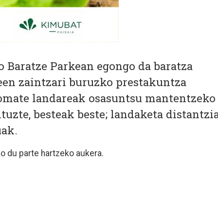
o Baratze Parkean egongo da baratza
een zaintzari buruzko prestakuntza
tomate landareak osasuntsu mantentzeko
uzte, besteak beste; landaketa distantzia
uak.
go du parte hartzeko aukera.