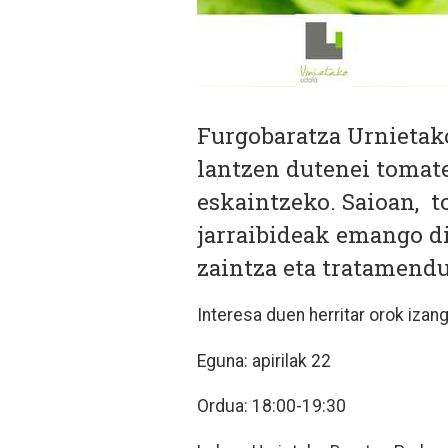
Furgobaratza Urnietak
lantzen dutenei tomat
eskaintzeko. Saioan, 
jarraibideak emango dit
zaintza eta tratamend
Interesa duen herritar orok izan
Eguna: apirilak 22
Ordua: 18:00-19:30