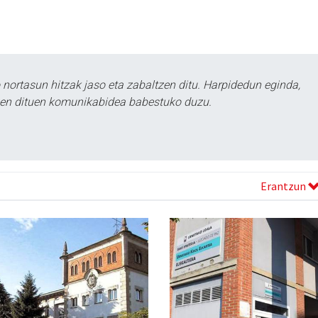
ortasun hitzak jaso eta zabaltzen ditu. Harpidedun eginda,
tzen dituen komunikabidea babestuko duzu.
Erantzun