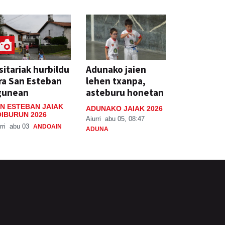
sitariak hurbildu
Adunako jaien
ra San Esteban
lehen txanpa,
gunean
asteburu honetan
N ESTEBAN JAIAK
ADUNAKO JAIAK 2026
IBURUN 2026
Aiurri
abu 05, 08:47
rri
abu 03
ANDOAIN
ADUNA