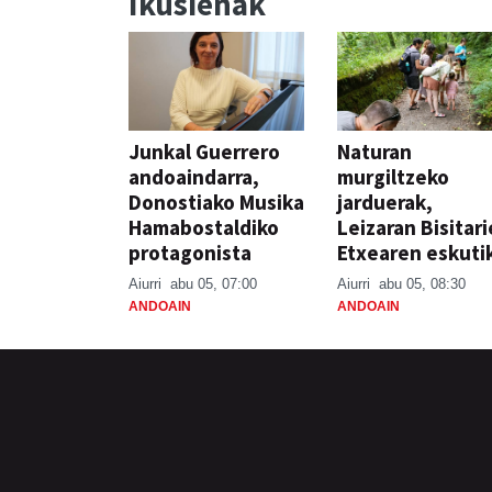
Ikusienak
Junkal Guerrero
Naturan
andoaindarra,
murgiltzeko
Donostiako Musika
jarduerak,
Hamabostaldiko
Leizaran Bisitar
protagonista
Etxearen eskuti
Aiurri
abu 05, 07:00
Aiurri
abu 05, 08:30
ANDOAIN
ANDOAIN