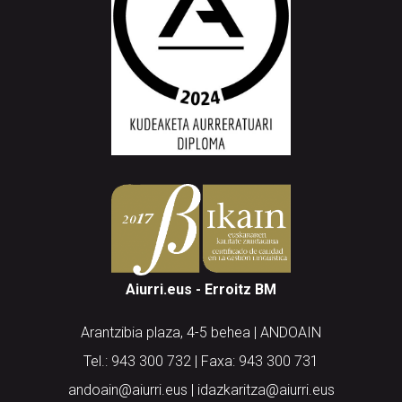
Aiurri.eus - Erroitz BM
Arantzibia plaza, 4-5 behea | ANDOAIN
Tel.: 943 300 732 | Faxa: 943 300 731
andoain@aiurri.eus | idazkaritza@aiurri.eus