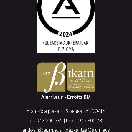
Aiurri.eus - Erroitz BM
Arantzibia plaza, 4-5 behea | ANDOAIN
Tel.: 943 300 732 | Faxa: 943 300 731
andoain@aiurri.eus | idazkaritza@aiurri.eus