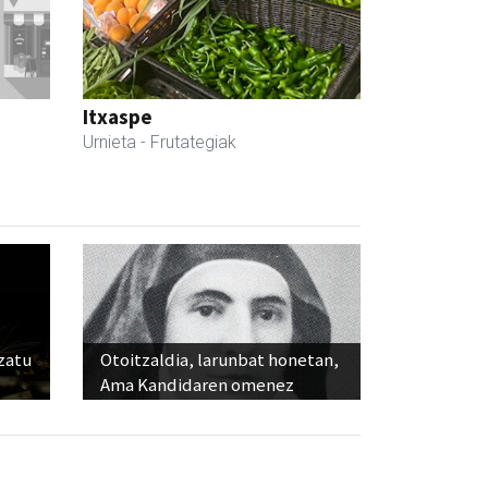
Itxaspe
Urnieta
- Frutategiak
ozatu
Otoitzaldia, larunbat honetan,
Ama Kandidaren omenez