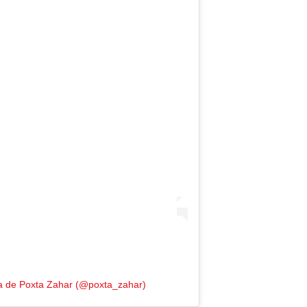
a de Poxta Zahar (@poxta_zahar)