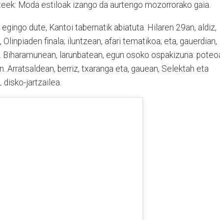
teek: Moda estiloak izango da aurtengo mozorrorako gaia.
gingo dute, Kantoi tabernatik abiatuta. Hilaren 29an, aldiz,
, Olinpiaden finala; iluntzean, afari tematikoa; eta, gauerdian,
. Biharamunean, larunbatean, egun osoko ospakizuna: poteo
n. Arratsaldean, berriz, txaranga eta, gauean, Selektah eta
disko-jartzailea.