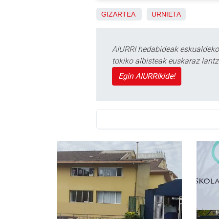
GIZARTEA
URNIETA
AIURRI hedabideak eskualdeko n
tokiko albisteak euskaraz lan
Egin AIURRIkide!