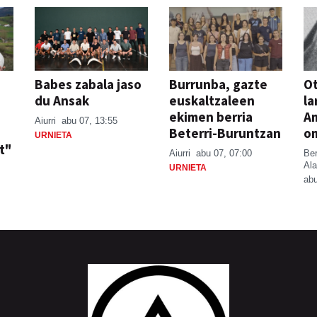
Babes zabala jaso
Burrunba, gazte
Ot
du Ansak
euskaltzaleen
la
ekimen berria
A
Aiurri
abu 07, 13:55
Beterri-Buruntzan
o
URNIETA
t"
Aiurri
abu 07, 07:00
Be
Ala
URNIETA
abu