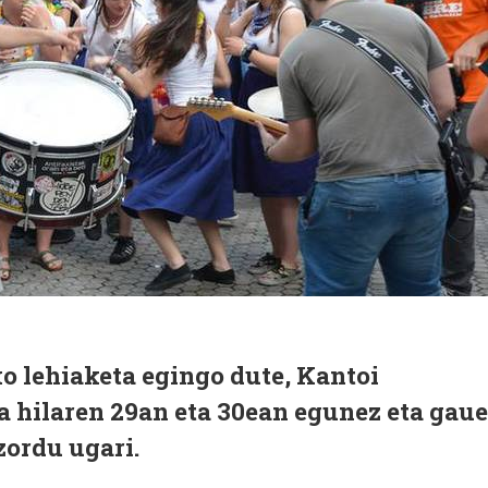
o lehiaketa egingo dute, Kantoi
ta hilaren 29an eta 30ean egunez eta gau
ordu ugari.