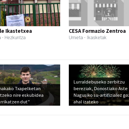
le Ikastetxea
CESA Formazio Zentroa
a
- Hezkuntza
Urnieta
- Ikasketak
Lurraldebuseko zerbitzu
nakako Txapelketan
bereziak, Donostiako Aste
atzeko nire eskubidea
Nagusiko su-artifizialez g
rrikatzen dut"
ahal izateko