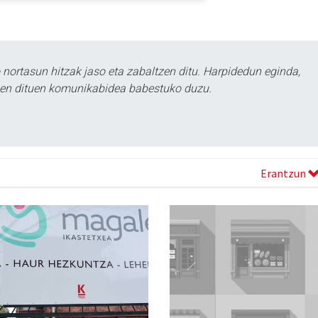
ortasun hitzak jaso eta zabaltzen ditu. Harpidedun eginda,
tzen dituen komunikabidea babestuko duzu.
Erantzun