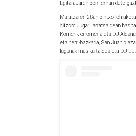
Egitarauaren berri eman dute gaz
Maiatzaren 28an pintxo lehiaketa e
hitzordu ugari: arratsaldean hasita
Komerik erromeria eta DJ Aldana
eta herri-bazkaria, San Juan plaza
lagunak musika taldea eta DJ LLL 