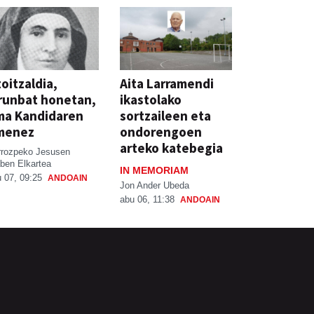
oitzaldia,
Aita Larramendi
runbat honetan,
ikastolako
ma Kandidaren
sortzaileen eta
menez
ondorengoen
arteko katebegia
rrozpeko Jesusen
ben Elkartea
IN MEMORIAM
 07, 09:25
ANDOAIN
Jon Ander Ubeda
abu 06, 11:38
ANDOAIN