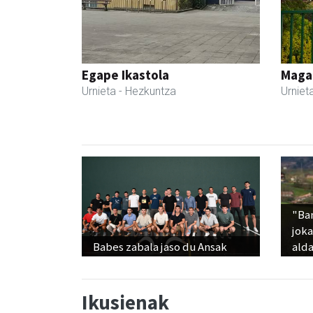
Egape Ikastola
Maga
Urnieta
- Hezkuntza
Urniet
"Ba
jok
Babes zabala jaso du Ansak
alda
Ikusienak