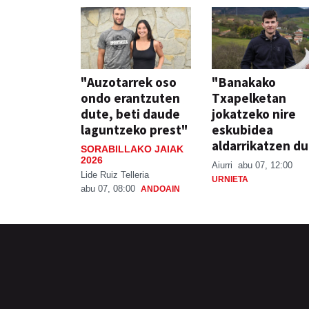
"Auzotarrek oso
"Banakako
ondo erantzuten
Txapelketan
dute, beti daude
jokatzeko nire
laguntzeko prest"
eskubidea
aldarrikatzen du
SORABILLAKO JAIAK
2026
Aiurri
abu 07, 12:00
Lide Ruiz Telleria
URNIETA
abu 07, 08:00
ANDOAIN