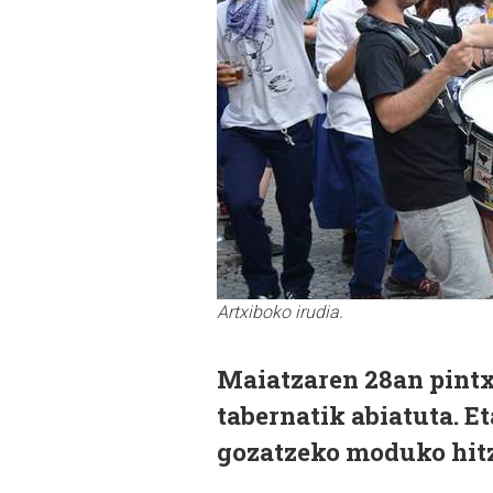
Artxiboko irudia.
Maiatzaren 28an pintx
tabernatik abiatuta. E
gozatzeko moduko hitz