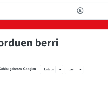
orduen berri
Gehitu gaitzazu Googlen
Entzun
Itzuli