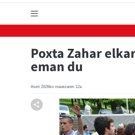
Poxta Zahar elkar
eman du
Aiurri
2026ko maiatzaren 12a