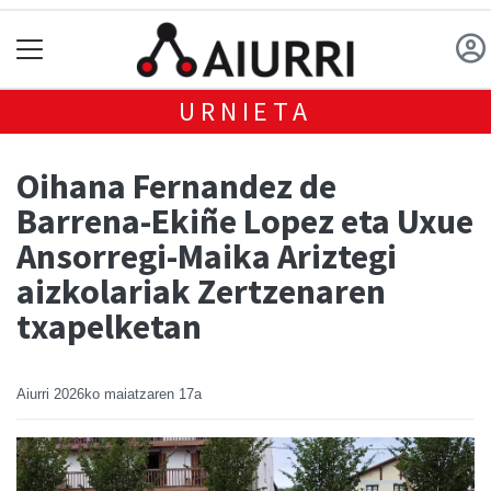
URNIETA
Oihana Fernandez de
Barrena-Ekiñe Lopez eta Uxue
Ansorregi-Maika Ariztegi
aizkolariak Zertzenaren
txapelketan
Aiurri
2026ko maiatzaren 17a