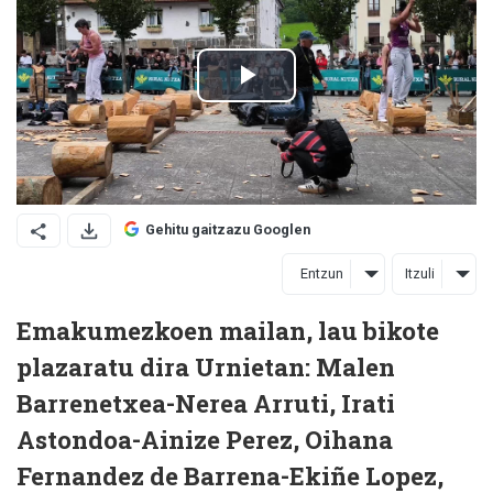
Gehitu gaitzazu Googlen
Entzun
Itzuli
Emakumezkoen mailan, lau bikote
plazaratu dira Urnietan: Malen
Barrenetxea-Nerea Arruti, Irati
Astondoa-Ainize Perez, Oihana
Fernandez de Barrena-Ekiñe Lopez,