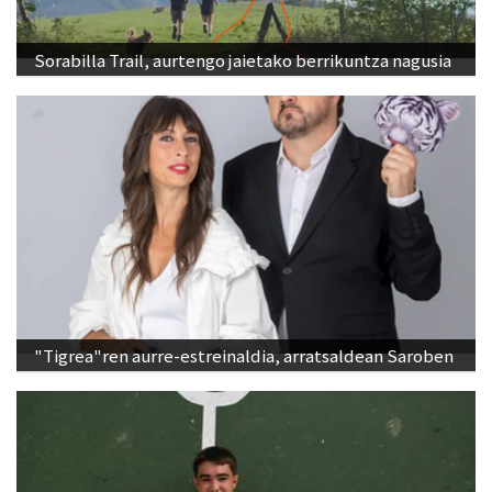
Sorabilla Trail, aurtengo jaietako berrikuntza nagusia
"Tigrea"ren aurre-estreinaldia, arratsaldean Saroben