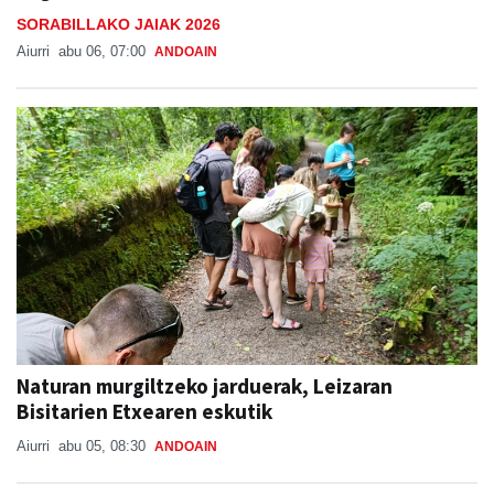
SORABILLAKO JAIAK 2026
Aiurri
abu 06, 07:00
ANDOAIN
Naturan murgiltzeko jarduerak, Leizaran
Bisitarien Etxearen eskutik
Aiurri
abu 05, 08:30
ANDOAIN