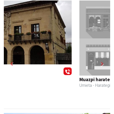
Previous
Next
Muazpi harategia
Urnieta
- Harategiak