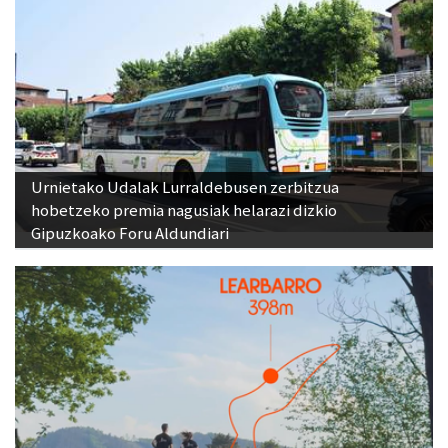
Urnietako Udalak Lurraldebusen zerbitzua
hobetzeko premia nagusiak helarazi dizkio
Gipuzkoako Foru Aldundiari