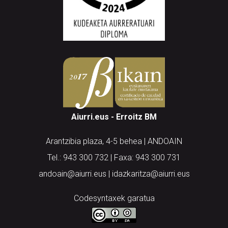
Aiurri.eus - Erroitz BM
Arantzibia plaza, 4-5 behea | ANDOAIN
Tel.: 943 300 732 | Faxa: 943 300 731
andoain@aiurri.eus | idazkaritza@aiurri.eus
Codesyntaxek garatua