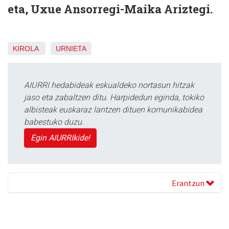
eta, Uxue Ansorregi-Maika Ariztegi.
KIROLA
URNIETA
AIURRI hedabideak eskualdeko nortasun hitzak
jaso eta zabaltzen ditu. Harpidedun eginda, tokiko
albisteak euskaraz lantzen dituen komunikabidea
babestuko duzu.
Egin AIURRIkide!
Erantzun