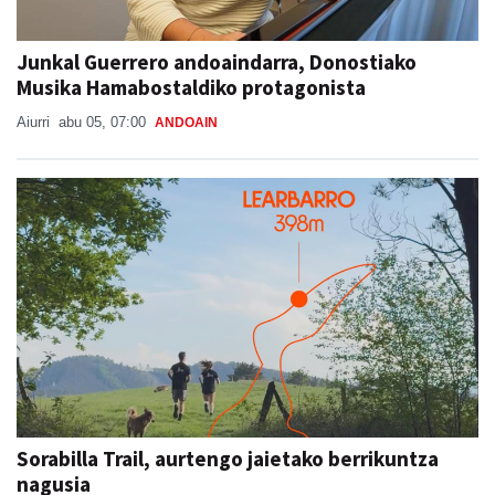
Junkal Guerrero andoaindarra, Donostiako
Musika Hamabostaldiko protagonista
Aiurri
abu 05, 07:00
ANDOAIN
Sorabilla Trail, aurtengo jaietako berrikuntza
nagusia