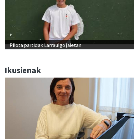
Pilota partidak Larraulgo jaietan
Ikusienak