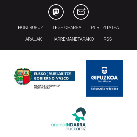
HONI BURUZ
LEGE OHARRA
PUBLIZITATEA
ARAUAK
HARREMANETARAKO
RSS