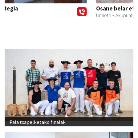
Osane belar eta eko denda
Urnieta
- Akupuntura
Pala txapelketako finalak