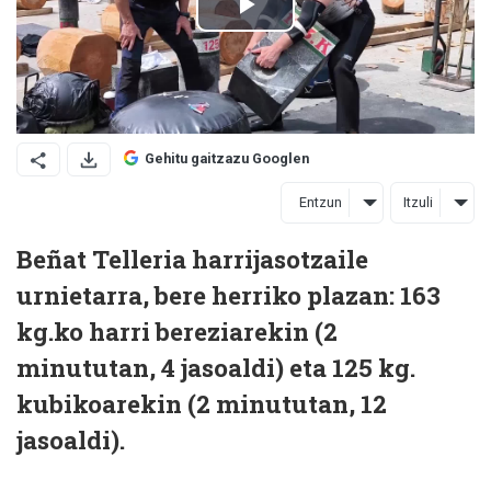
Gehitu gaitzazu Googlen
Entzun
Itzuli
Beñat Telleria harrijasotzaile
urnietarra, bere herriko plazan: 163
kg.ko harri bereziarekin (2
minututan, 4 jasoaldi) eta 125 kg.
kubikoarekin (2 minututan, 12
jasoaldi).