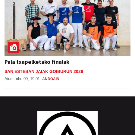
Pala txapelketako finalak
SAN ESTEBAN JAIAK GOIBURUN 2026
Aiurri
abu 09, 19:01
ANDOAIN