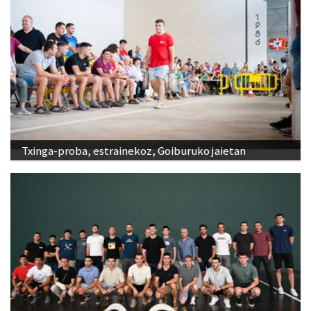
Txinga-proba, estrainekoz, Goiburuko jaietan