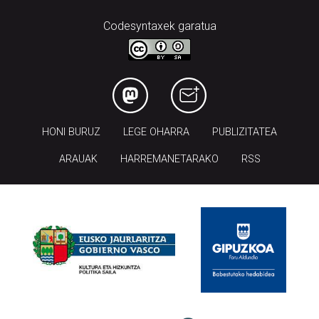
Codesyntaxek garatua
HONI BURUZ
LEGE OHARRA
PUBLIZITATEA
ARAUAK
HARREMANETARAKO
RSS