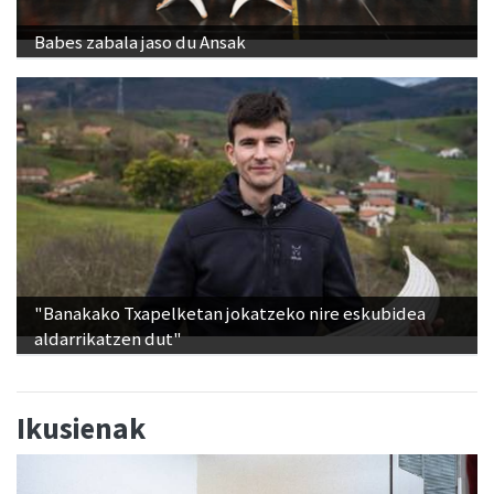
Babes zabala jaso du Ansak
"Banakako Txapelketan jokatzeko nire eskubidea
aldarrikatzen dut"
Ikusienak