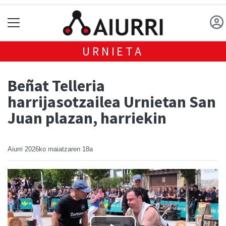
URNIETA
Beñat Telleria
harrijasotzailea Urnietan San
Juan plazan, harriekin
Aiurri
2026ko maiatzaren 18a