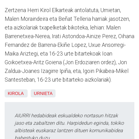
Zertzena Herri Kirol Elkarteak antolatuta, Urnietan,
Malen Moraindeira eta Beñat Telleria harriak jasotzen,
eta aizkolariak txapelketak bikoteka, lehian: Malen
Barrenetxea-Nerea, Irati Astondoa-Ainize Perez, Oihana
Fernandez de Barrena-Ekiñe Lopez, Uxue Ansorregi-
Maika Ariztegi, eta 16-23 urte bitartekoak Ioan
Goikoetxea-Aritz Goiena (Jon Erdoziaren ordez), Jon
Zaldua-Joanes Izagirre Ipiña, eta, Igoin Pikabea-Mikel
Santesteban, 16-23 urte bitarteko aizkolariak).
KIROLA
URNIETA
AIURRI hedabideak eskualdeko nortasun hitzak
jaso eta zabaltzen ditu. Harpidedun eginda, tokiko
albisteak euskaraz lantzen dituen komunikabidea
babestuko duzu.