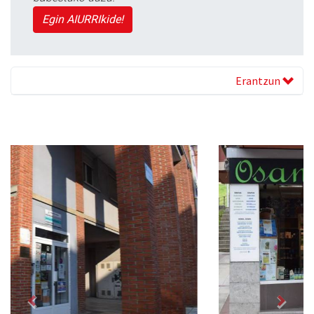
Egin AIURRIkide!
Erantzun
Previous
Next