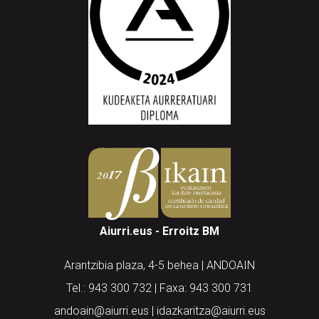
Aiurri.eus - Erroitz BM
Arantzibia plaza, 4-5 behea | ANDOAIN
Tel.: 943 300 732 | Faxa: 943 300 731
andoain@aiurri.eus | idazkaritza@aiurri.eus