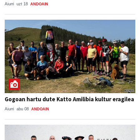
Aiurri
uzt 18
ANDOAIN
Gogoan hartu dute Katto Amilibia kultur eragilea
Aiurri
abu 08
ANDOAIN