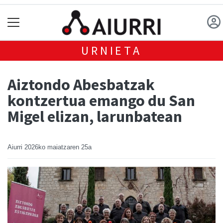
URNIETA
Aiztondo Abesbatzak
kontzertua emango du San
Migel elizan, larunbatean
Aiurri
2026ko maiatzaren 25a