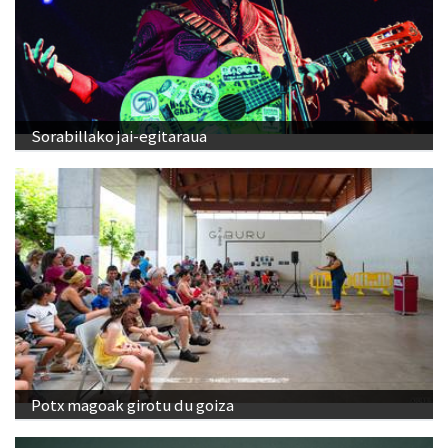
Sorabillako jai-egitaraua
Potx magoak girotu du goiza