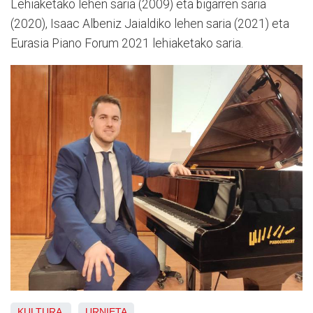
Lehiaketako lehen saria (2009) eta bigarren saria
(2020), Isaac Albeniz Jaialdiko lehen saria (2021) eta
Eurasia Piano Forum 2021 lehiaketako saria.
KULTURA
URNIETA