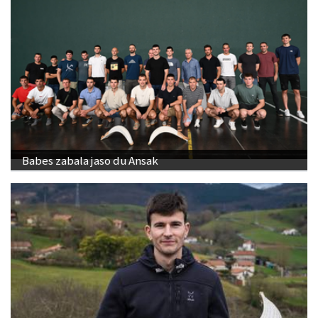
Babes zabala jaso du Ansak
"Banakako Txapelketan jokatzeko nire eskubidea