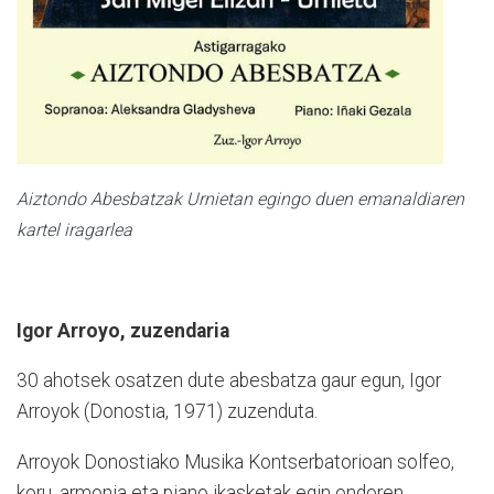
Aiztondo Abesbatzak Urnietan egingo duen emanaldiaren
kartel iragarlea
Igor Arroyo, zuzendaria
30 ahotsek osatzen dute abesbatza gaur egun, Igor
Arroyok (Donostia, 1971) zuzenduta.
Arroyok Donostiako Musika Kontserbatorioan solfeo,
koru, armonia eta piano ikasketak egin ondoren,