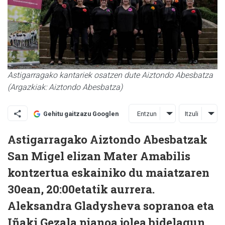
Astigarragako kantariek osatzen dute Aiztondo Abesbatza
(Argazkiak: Aiztondo Abesbatza)
Entzun
Itzuli
Gehitu gaitzazu Googlen
Astigarragako Aiztondo Abesbatzak
San Migel elizan Mater Amabilis
kontzertua eskainiko du maiatzaren
30ean, 20:00etatik aurrera.
Aleksandra Gladysheva sopranoa eta
Iñaki Gezala pianoa jolea bidelagun