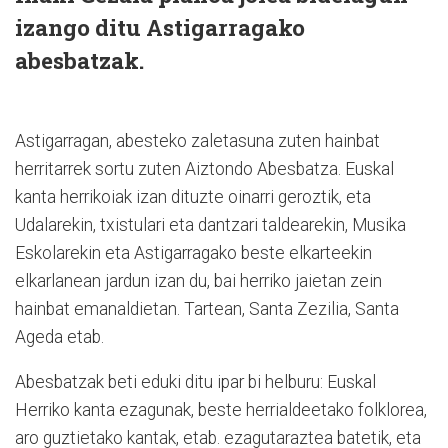
izango ditu Astigarragako
abesbatzak.
Astigarragan, abesteko zaletasuna zuten hainbat
herritarrek sortu zuten Aiztondo Abesbatza. Euskal
kanta herrikoiak izan dituzte oinarri geroztik, eta
Udalarekin, txistulari eta dantzari taldearekin, Musika
Eskolarekin eta Astigarragako beste elkarteekin
elkarlanean jardun izan du, bai herriko jaietan zein
hainbat emanaldietan. Tartean, Santa Zezilia, Santa
Ageda etab.
Abesbatzak beti eduki ditu ipar bi helburu: Euskal
Herriko kanta ezagunak, beste herrialdeetako folklorea,
aro guztietako kantak, etab. ezagutaraztea batetik, eta