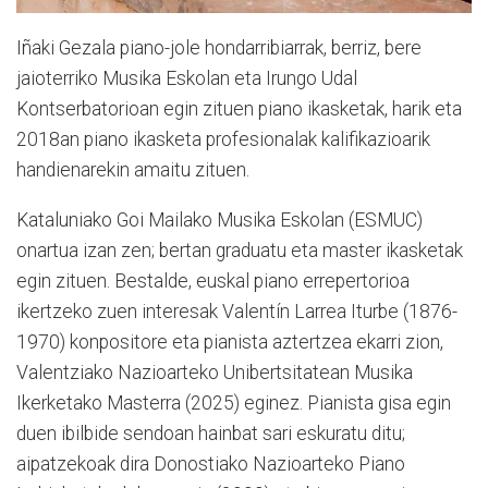
Iñaki Gezala piano-jole hondarribiarrak, berriz, bere
jaioterriko Musika Eskolan eta Irungo Udal
Kontserbatorioan egin zituen piano ikasketak, harik eta
2018an piano ikasketa profesionalak kalifikazioarik
handienarekin amaitu zituen.
Kataluniako Goi Mailako Musika Eskolan (ESMUC)
onartua izan zen; bertan graduatu eta master ikasketak
egin zituen. Bestalde, euskal piano errepertorioa
ikertzeko zuen interesak Valentín Larrea Iturbe (1876-
1970) konpositore eta pianista aztertzea ekarri zion,
Valentziako Nazioarteko Unibertsitatean Musika
Ikerketako Masterra (2025) eginez. Pianista gisa egin
duen ibilbide sendoan hainbat sari eskuratu ditu;
aipatzekoak dira Donostiako Nazioarteko Piano