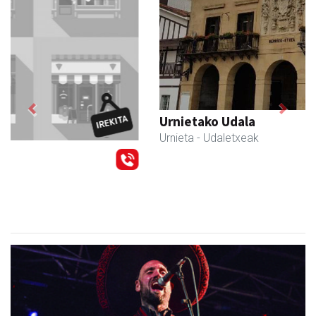
Previous
Next
Urnietako Udala
Urnieta
- Udaletxeak