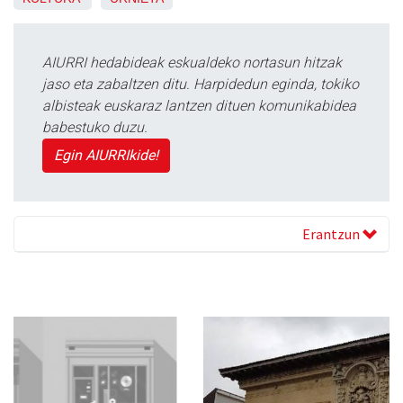
AIURRI hedabideak eskualdeko nortasun hitzak
jaso eta zabaltzen ditu. Harpidedun eginda, tokiko
albisteak euskaraz lantzen dituen komunikabidea
babestuko duzu.
Egin AIURRIkide!
Erantzun