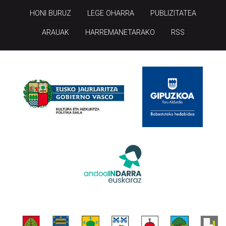
ARAUAK
HARREMANETARAKO
RSS