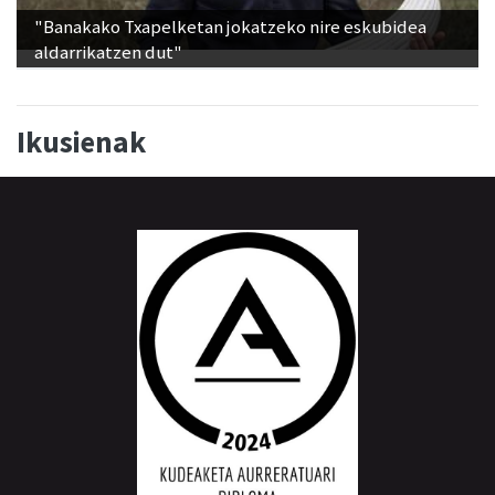
aldarrikatzen dut"
Ikusienak