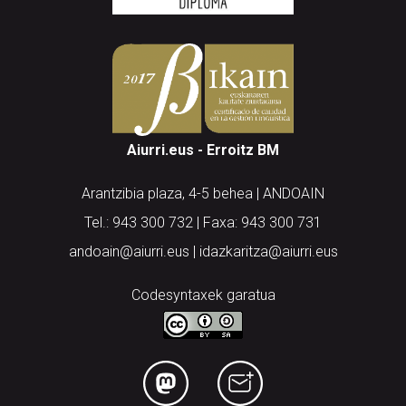
Aiurri.eus - Erroitz BM
Arantzibia plaza, 4-5 behea | ANDOAIN
Tel.: 943 300 732 | Faxa: 943 300 731
andoain@aiurri.eus | idazkaritza@aiurri.eus
Codesyntaxek garatua
HONI BURUZ
LEGE OHARRA
PUBLIZITATEA