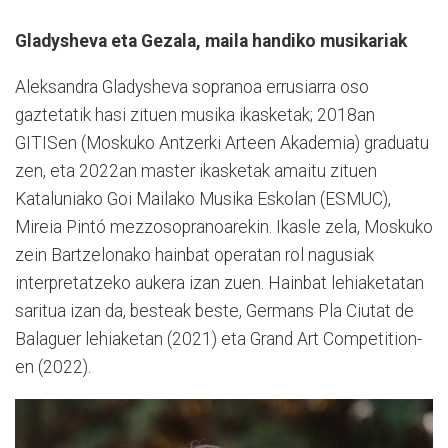
Gladysheva eta Gezala, maila handiko musikariak
Aleksandra Gladysheva sopranoa errusiarra oso
gaztetatik hasi zituen musika ikasketak; 2018an
GITISen (Moskuko Antzerki Arteen Akademia) graduatu
zen, eta 2022an master ikasketak amaitu zituen
Kataluniako Goi Mailako Musika Eskolan (ESMUC),
Mireia Pintó mezzosopranoarekin. Ikasle zela, Moskuko
zein Bartzelonako hainbat operatan rol nagusiak
interpretatzeko aukera izan zuen. Hainbat lehiaketatan
saritua izan da, besteak beste, Germans Pla Ciutat de
Balaguer lehiaketan (2021) eta Grand Art Competition-
en (2022).