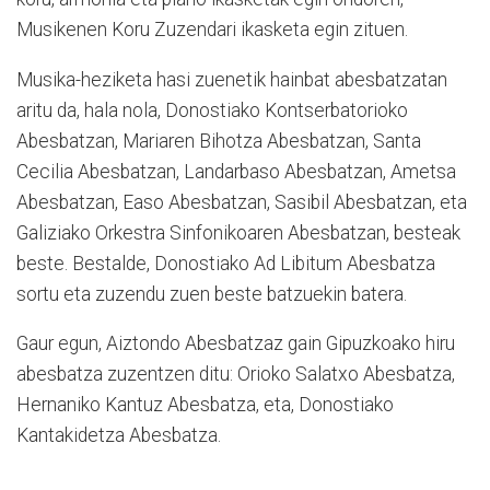
Musikenen Koru Zuzendari ikasketa egin zituen.
Musika-heziketa hasi zuenetik hainbat abesbatzatan
aritu da, hala nola, Donostiako Kontserbatorioko
Abesbatzan, Mariaren Bihotza Abesbatzan, Santa
Cecilia Abesbatzan, Landarbaso Abesbatzan, Ametsa
Abesbatzan, Easo Abesbatzan, Sasibil Abesbatzan, eta
Galiziako Orkestra Sinfonikoaren Abesbatzan, besteak
beste. Bestalde, Donostiako Ad Libitum Abesbatza
sortu eta zuzendu zuen beste batzuekin batera.
Gaur egun, Aiztondo Abesbatzaz gain Gipuzkoako hiru
abesbatza zuzentzen ditu: Orioko Salatxo Abesbatza,
Hernaniko Kantuz Abesbatza, eta, Donostiako
Kantakidetza Abesbatza.