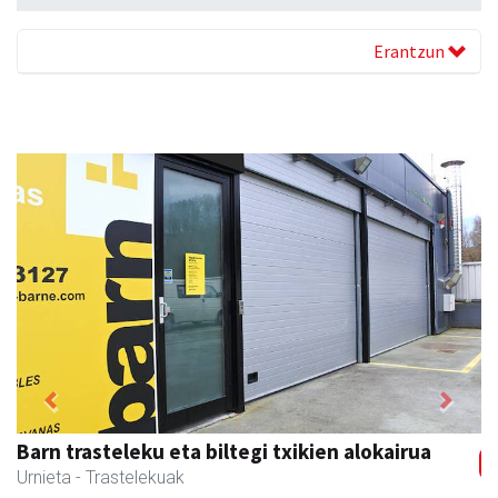
Erantzun
Previous
Next
Ikasmin ikasketa zentroa
Urnieta
- Ikasketa zentroak