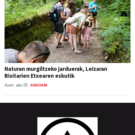
Naturan murgiltzeko jarduerak, Leizaran
Bisitarien Etxearen eskutik
Aiurri
abu 05
ANDOAIN