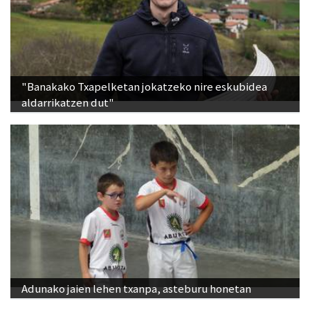
"Banakako Txapelketan jokatzeko nire eskubidea
aldarrikatzen dut"
Adunako jaien lehen txanpa, asteburu honetan