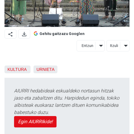
Gehitu gaitzazu Googlen
Entzun
Itzuli
KULTURA
URNIETA
AIURRI hedabideak eskualdeko nortasun hitzak
jaso eta zabaltzen ditu. Harpidedun eginda, tokiko
albisteak euskaraz lantzen dituen komunikabidea
babestuko duzu.
Egin AIURRIkide!