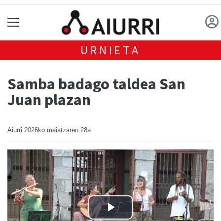
URNIETA
Samba badago taldea San
Juan plazan
Aiurri
2026ko maiatzaren 28a