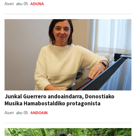
Aiurri
abu 05
ADUNA
Junkal Guerrero andoaindarra, Donostiako
Musika Hamabostaldiko protagonista
Aiurri
abu 05
ANDOAIN