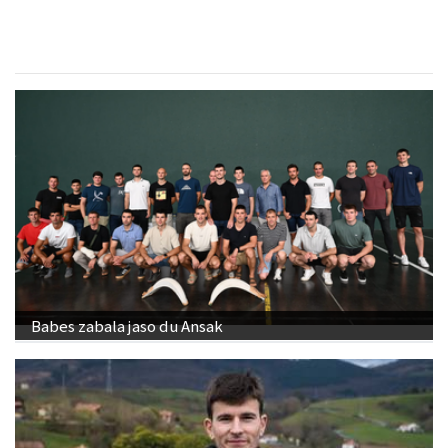
Babes zabala jaso du Ansak