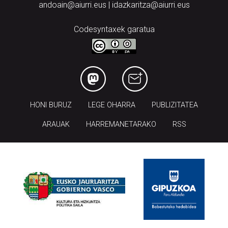
andoain@aiurri.eus | idazkaritza@aiurri.eus
Codesyntaxek garatua
HONI BURUZ
LEGE OHARRA
PUBLIZITATEA
ARAUAK
HARREMANETARAKO
RSS