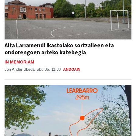
Aita Larramendi ikastolako sortzaileen eta
ondorengoen arteko katebegia
IN MEMORIAM
Jon Ander Ubeda
abu 06, 11:38
ANDOAIN