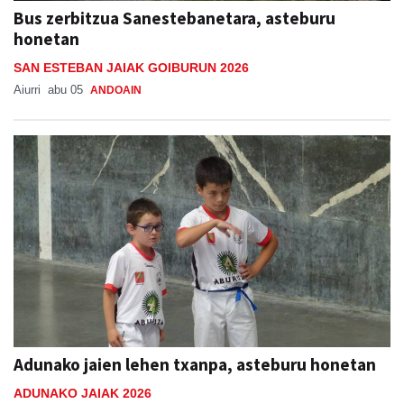
Bus zerbitzua Sanestebanetara, asteburu
honetan
SAN ESTEBAN JAIAK GOIBURUN 2026
Aiurri
abu 05
ANDOAIN
Adunako jaien lehen txanpa, asteburu honetan
ADUNAKO JAIAK 2026