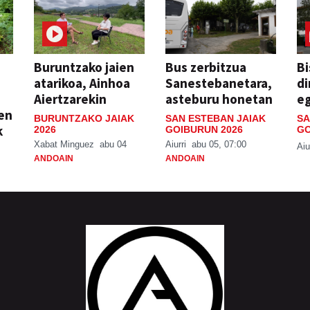
Buruntzako jaien
Bus zerbitzua
Bi
atarikoa, Ainhoa
Sanestebanetara,
di
Aiertzarekin
asteburu honetan
e
ien
BURUNTZAKO JAIAK
SAN ESTEBAN JAIAK
SA
k
2026
GOIBURUN 2026
GO
Xabat Minguez
abu 04
Aiurri
abu 05, 07:00
Aiu
ANDOAIN
ANDOAIN