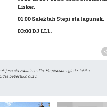
Lisker.
01:00
Selektah Stepi eta lagunak.
03:00
DJ LLL.
k jaso eta zabaltzen ditu. Harpidedun eginda, tokiko
bidea babestuko duzu.