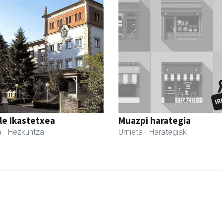
le Ikastetxea
Muazpi harategia
a
- Hezkuntza
Urnieta
- Harategiak