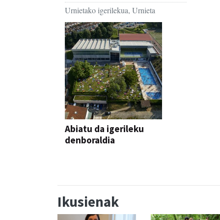
Urnietako igerilekua, Urnieta
Abiatu da igerileku
denboraldia
Ikusienak