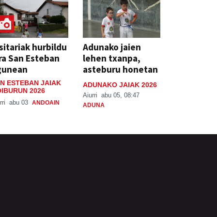
sitariak hurbildu
Adunako jaien
ra San Esteban
lehen txanpa,
gunean
asteburu honetan
N ESTEBAN JAIAK
ADUNAKO JAIAK 2026
IBURUN 2026
Aiurri
abu 05, 08:47
rri
abu 03
ANDOAIN
ADUNA