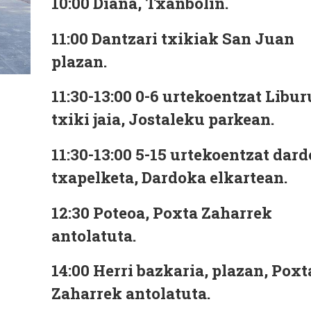
10:00
Diana, Txanbolin.
11:00
Dantzari txikiak San Juan
plazan.
11:30-13:00
0-6 urtekoentzat Libur
txiki jaia, Jostaleku parkean.
11:30-13:00
5-15 urtekoentzat dard
txapelketa, Dardoka elkartean.
12:30
Poteoa, Poxta Zaharrek
antolatuta.
14:00
Herri bazkaria, plazan, Poxt
Zaharrek antolatuta.