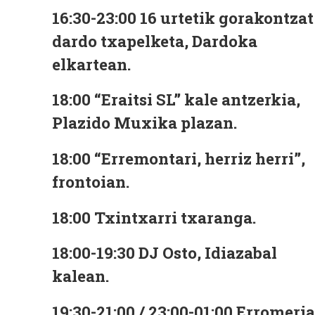
16:30-23:00
16 urtetik gorakontzat
dardo txapelketa, Dardoka
elkartean.
18:00
“Eraitsi SL” kale antzerkia,
Plazido Muxika plazan.
18:00
“Erremontari, herriz herri”,
frontoian.
18:00
Txintxarri txaranga.
18:00-19:30
DJ Osto, Idiazabal
kalean.
19:30-21:00 / 23:00-01:00
Erromeria