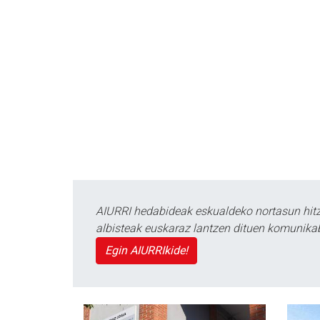
AIURRI hedabideak eskualdeko nortasun hitza
albisteak euskaraz lantzen dituen komunika
Egin AIURRIkide!