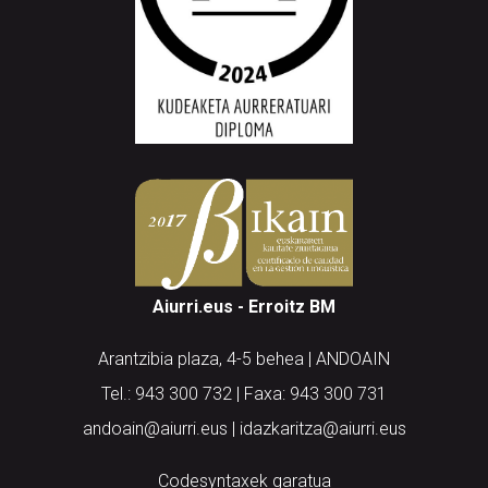
Aiurri.eus - Erroitz BM
Arantzibia plaza, 4-5 behea | ANDOAIN
Tel.: 943 300 732 | Faxa: 943 300 731
andoain@aiurri.eus | idazkaritza@aiurri.eus
Codesyntaxek garatua