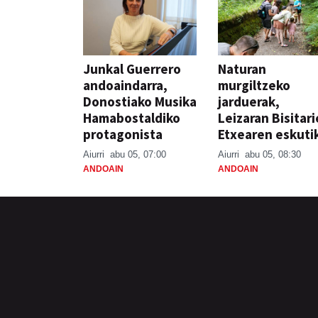
Junkal Guerrero
Naturan
andoaindarra,
murgiltzeko
Donostiako Musika
jarduerak,
Hamabostaldiko
Leizaran Bisitar
protagonista
Etxearen eskuti
Aiurri
abu 05, 07:00
Aiurri
abu 05, 08:30
ANDOAIN
ANDOAIN