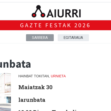
GAZTE FESTAK 2026
SARRERA
EGITARAUA
runbata
HAINBAT TOKITAN,
URNIETA
Maiatzak 30
larunbata