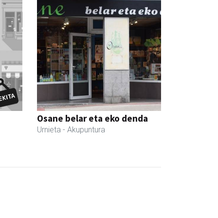
Osane belar eta eko denda
Urnieta
- Akupuntura