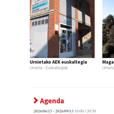
Urnietako AEK euskaltegia
Maga
Urnieta
- Euskaltegiak
Urniet
Agenda
2026/06/13 - 2026/09/13
10:00 / 20:30