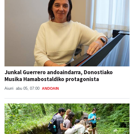
Junkal Guerrero andoaindarra, Donostiako
Musika Hamabostaldiko protagonista
Aiurri
abu 05, 07:00
ANDOAIN