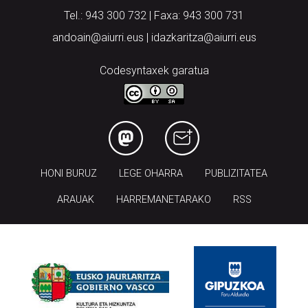
Tel.: 943 300 732 | Faxa: 943 300 731
andoain@aiurri.eus | idazkaritza@aiurri.eus
Codesyntaxek garatua
HONI BURUZ
LEGE OHARRA
PUBLIZITATEA
ARAUAK
HARREMANETARAKO
RSS