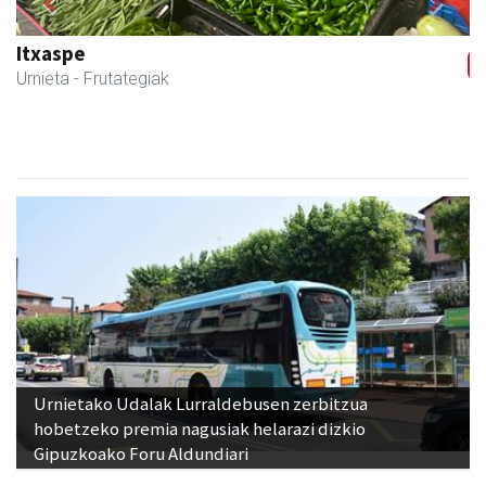
Previous
Next
Itxaspe
Urnieta
- Frutategiak
Urnietako Udalak Lurraldebusen zerbitzua
hobetzeko premia nagusiak helarazi dizkio
Gipuzkoako Foru Aldundiari