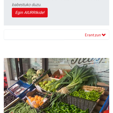
babestuko duzu.
Egin AIURRIkide!
Erantzun