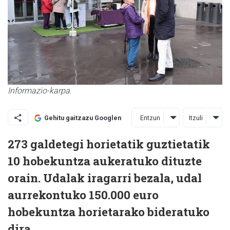
Informazio-karpa.
Entzun
Itzuli
Gehitu gaitzazu Googlen
273 galdetegi horietatik guztietatik
10 hobekuntza aukeratuko dituzte
orain. Udalak iragarri bezala, udal
aurrekontuko 150.000 euro
hobekuntza horietarako bideratuko
dira.