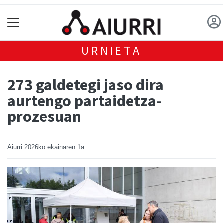
URNIETA
273 galdetegi jaso dira
aurtengo partaidetza-
prozesuan
Aiurri
2026ko ekainaren 1a