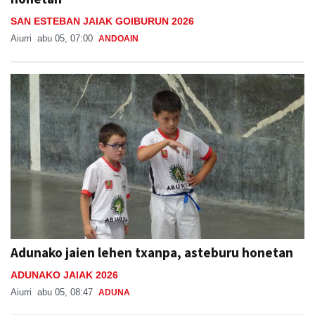
SAN ESTEBAN JAIAK GOIBURUN 2026
Aiurri
abu 05, 07:00
ANDOAIN
Adunako jaien lehen txanpa, asteburu honetan
ADUNAKO JAIAK 2026
Aiurri
abu 05, 08:47
ADUNA