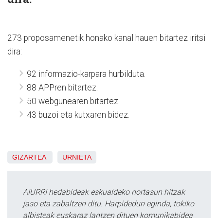
273 proposamenetik honako kanal hauen bitartez iritsi
dira:
92 informazio-karpara hurbilduta.
88 APPren bitartez.
50 webgunearen bitartez.
43 buzoi eta kutxaren bidez.
GIZARTEA
URNIETA
AIURRI hedabideak eskualdeko nortasun hitzak
jaso eta zabaltzen ditu. Harpidedun eginda, tokiko
albisteak euskaraz lantzen dituen komunikabidea