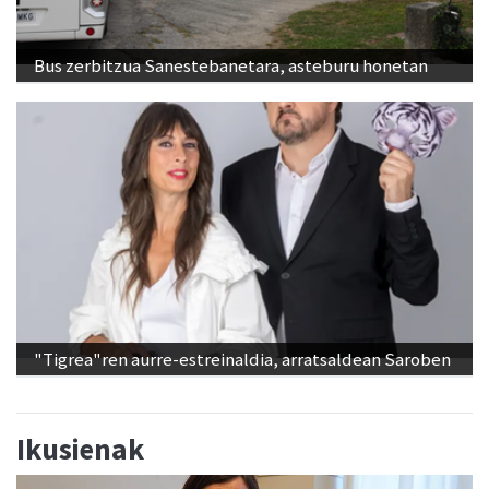
Bus zerbitzua Sanestebanetara, asteburu honetan
"Tigrea"ren aurre-estreinaldia, arratsaldean Saroben
Ikusienak