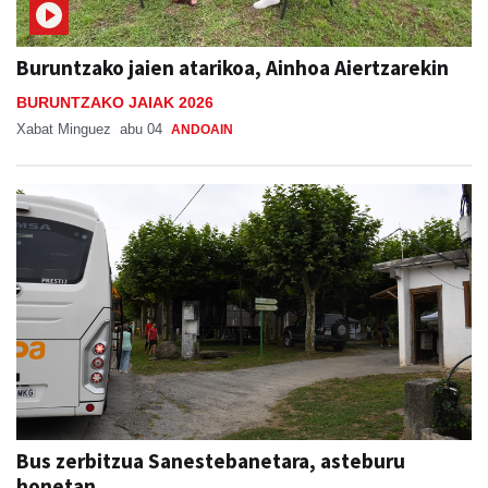
Buruntzako jaien atarikoa, Ainhoa Aiertzarekin
BURUNTZAKO JAIAK 2026
Xabat Minguez
abu 04
ANDOAIN
Bus zerbitzua Sanestebanetara, asteburu
honetan