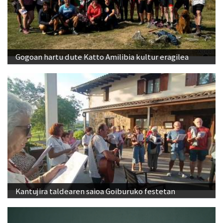
Gogoan hartu dute Katto Amilibia kultur eragilea
Kantujira taldearen saioa Goiburuko festetan