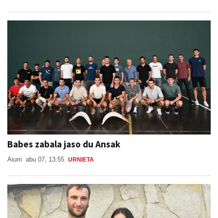
Babes zabala jaso du Ansak
Aiurri
abu 07, 13:55
URNIETA