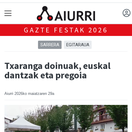
GAZTE FESTAK 2026
SARRERA
EGITARAUA
Txaranga doinuak, euskal
dantzak eta pregoia
Aiurri
2026ko maiatzaren 29a