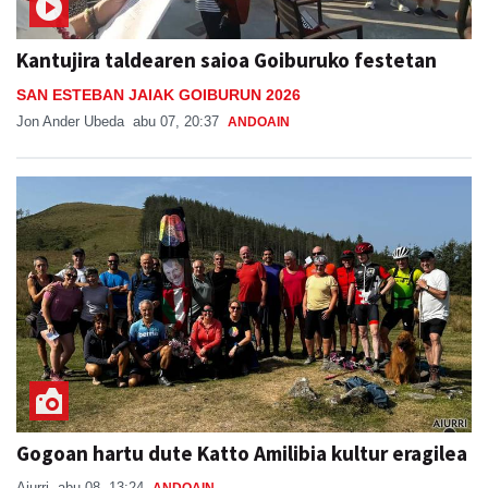
Kantujira taldearen saioa Goiburuko festetan
SAN ESTEBAN JAIAK GOIBURUN 2026
Jon Ander Ubeda
abu 07, 20:37
ANDOAIN
Gogoan hartu dute Katto Amilibia kultur eragilea
Aiurri
abu 08, 13:24
ANDOAIN