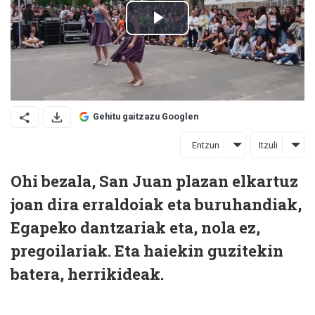
Gehitu gaitzazu Googlen
Entzun
Itzuli
Ohi bezala, San Juan plazan elkartuz
joan dira erraldoiak eta buruhandiak,
Egapeko dantzariak eta, nola ez,
pregoilariak. Eta haiekin guzitekin
batera, herrikideak.