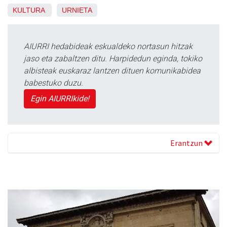
KULTURA
URNIETA
AIURRI hedabideak eskualdeko nortasun hitzak
jaso eta zabaltzen ditu. Harpidedun eginda, tokiko
albisteak euskaraz lantzen dituen komunikabidea
babestuko duzu.
Egin AIURRIkide!
Erantzun