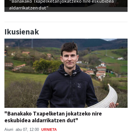
"Banakako Txapelketan jokatzeko nire eskubidea
aldarrikatzen dut"
Ikusienak
"Banakako Txapelketan jokatzeko nire
eskubidea aldarrikatzen dut"
Aiurri
abu 07, 12:00
URNIETA