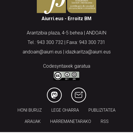
Aiurri.eus - Erroitz BM
Arantzibia plaza, 4-5 behea | ANDOAIN
Tel.: 943 300 732 | Faxa: 943 300 731
andoain@aiurri.eus | idazkaritza@aiurri.eus
Codesyntaxek garatua
HONI BURUZ
LEGE OHARRA
PUBLIZITATEA
ARAUAK
HARREMANETARAKO
RSS