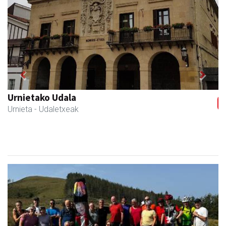
Previous
Next
Osane belar eta eko denda
Urnieta
- Akupuntura