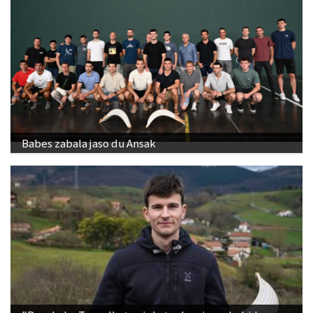
Babes zabala jaso du Ansak