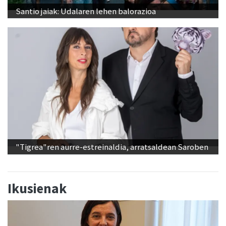
Santio jaiak: Udalaren lehen balorazioa
"Tigrea"ren aurre-estreinaldia, arratsaldean Saroben
Ikusienak