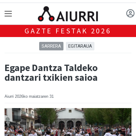
GAZTE FESTAK 2026
SARRERA
EGITARAUA
Egape Dantza Taldeko
dantzari txikien saioa
Aiurri
2026ko maiatzaren 31