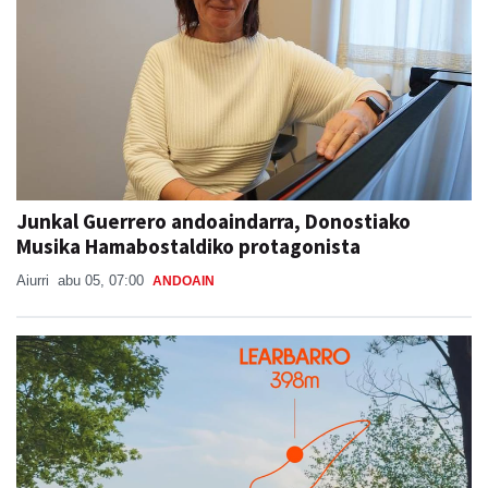
Junkal Guerrero andoaindarra, Donostiako
Musika Hamabostaldiko protagonista
Aiurri
abu 05, 07:00
ANDOAIN