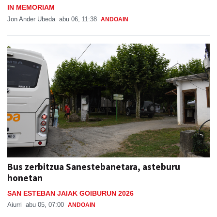
IN MEMORIAM
Jon Ander Ubeda
abu 06, 11:38
ANDOAIN
Bus zerbitzua Sanestebanetara, asteburu
honetan
SAN ESTEBAN JAIAK GOIBURUN 2026
Aiurri
abu 05, 07:00
ANDOAIN