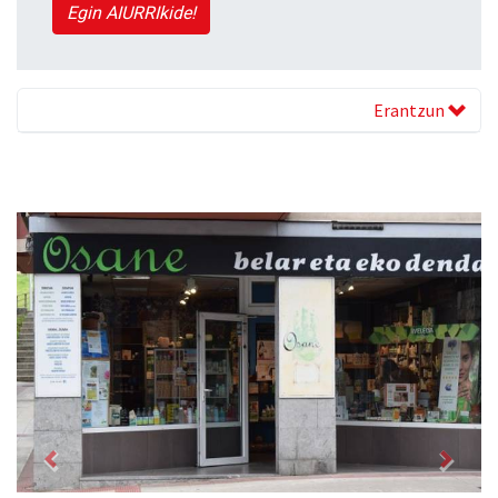
Egin AIURRIkide!
Erantzun
Previous
Next