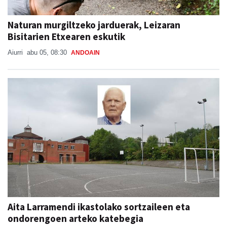
Naturan murgiltzeko jarduerak, Leizaran
Bisitarien Etxearen eskutik
Aiurri
abu 05, 08:30
ANDOAIN
Aita Larramendi ikastolako sortzaileen eta
ondorengoen arteko katebegia