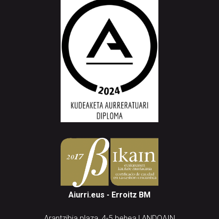
Aiurri.eus - Erroitz BM
Arantzibia plaza, 4-5 behea | ANDOAIN