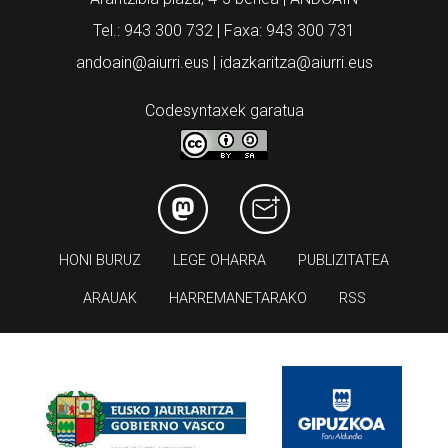
Tel.: 943 300 732 | Faxa: 943 300 731
andoain@aiurri.eus | idazkaritza@aiurri.eus
Codesyntaxek garatua
HONI BURUZ
LEGE OHARRA
PUBLIZITATEA
ARAUAK
HARREMANETARAKO
RSS