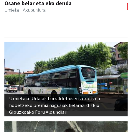
Egape Ikastola
Urnieta
- Hezkuntza
Urnietako Udalak Lurraldebusen zerbitzua
hobetzeko premia nagusiak helarazi dizkio
Gipuzkoako Foru Aldundiari