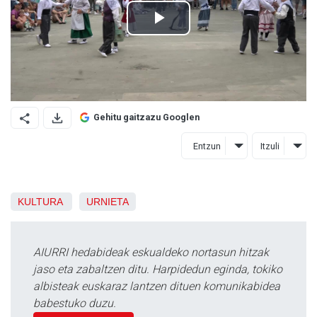
Gehitu gaitzazu Googlen
Entzun
Itzuli
KULTURA
URNIETA
AIURRI hedabideak eskualdeko nortasun hitzak
jaso eta zabaltzen ditu. Harpidedun eginda, tokiko
albisteak euskaraz lantzen dituen komunikabidea
babestuko duzu.