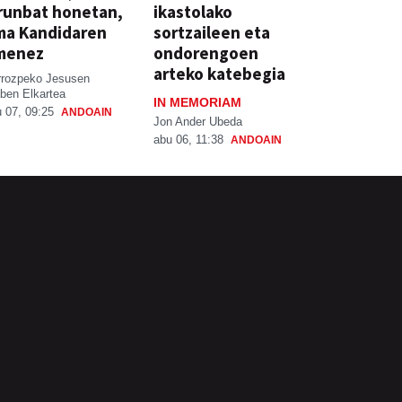
runbat honetan,
ikastolako
ma Kandidaren
sortzaileen eta
menez
ondorengoen
arteko katebegia
rrozpeko Jesusen
ben Elkartea
IN MEMORIAM
 07, 09:25
ANDOAIN
Jon Ander Ubeda
abu 06, 11:38
ANDOAIN