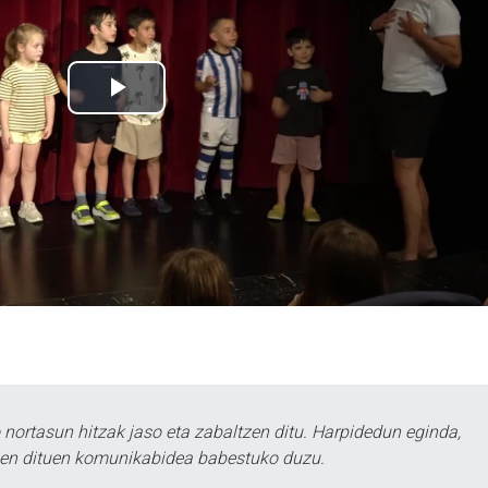
ortasun hitzak jaso eta zabaltzen ditu. Harpidedun eginda,
tzen dituen komunikabidea babestuko duzu.