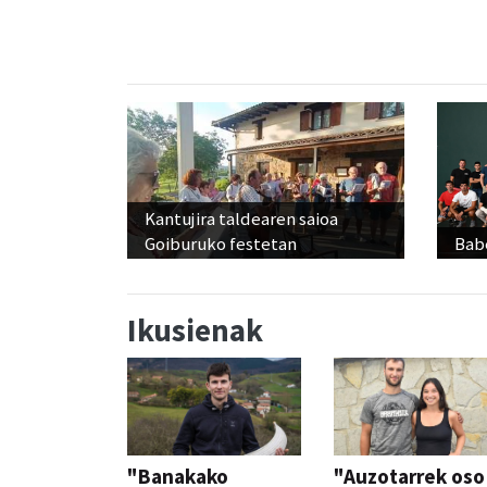
Kantujira taldearen saioa
Goiburuko festetan
Babe
Ikusienak
"Banakako
"Auzotarrek oso