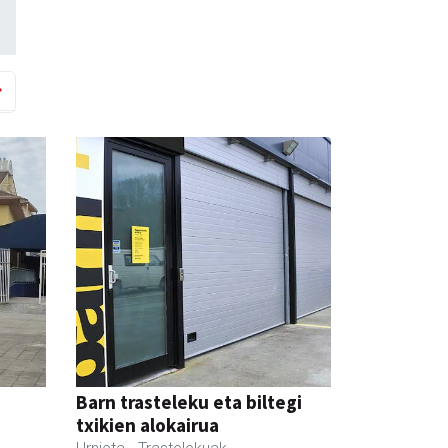
Barn trasteleku eta biltegi
txikien alokairua