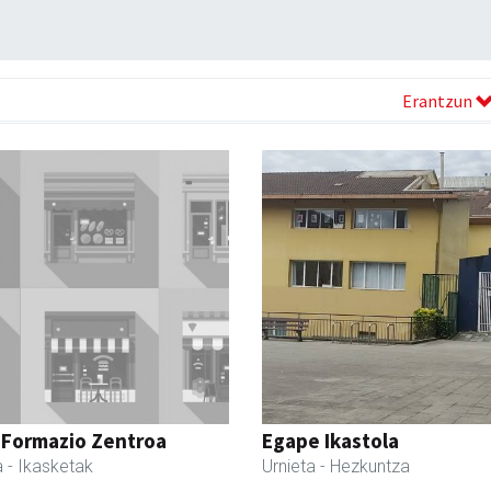
Erantzun
 Formazio Zentroa
Egape Ikastola
a
- Ikasketak
Urnieta
- Hezkuntza