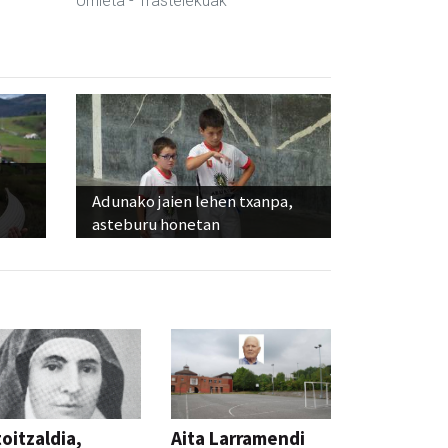
Urnieta
- Trastelekuak
Adunako jaien lehen txanpa,
asteburu honetan
oitzaldia,
Aita Larramendi