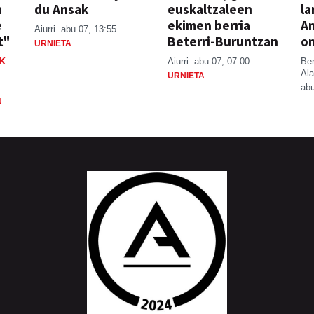
n
du Ansak
euskaltzaleen
la
e
ekimen berria
A
Aiurri
abu 07, 13:55
t"
Beterri-Buruntzan
o
URNIETA
K
Aiurri
abu 07, 07:00
Be
Ala
URNIETA
abu
N