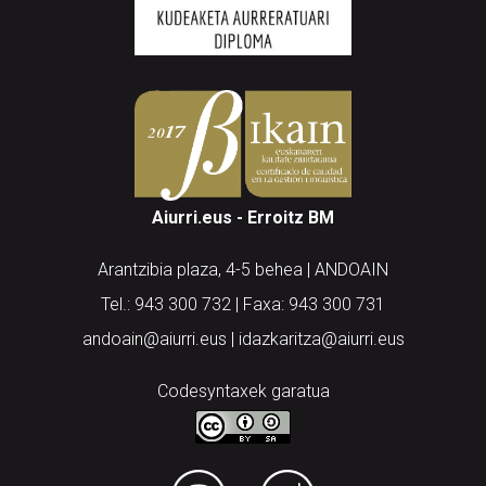
Aiurri.eus - Erroitz BM
Arantzibia plaza, 4-5 behea | ANDOAIN
Tel.: 943 300 732 | Faxa: 943 300 731
andoain@aiurri.eus | idazkaritza@aiurri.eus
Codesyntaxek garatua