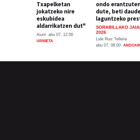
Txapelketan
ondo erantzute
jokatzeko nire
dute, beti daud
eskubidea
laguntzeko pres
aldarrikatzen dut"
SORABILLAKO JAIA
2026
Aiurri
abu 07, 12:00
Lide Ruiz Telleria
URNIETA
abu 07, 08:00
ANDOAI