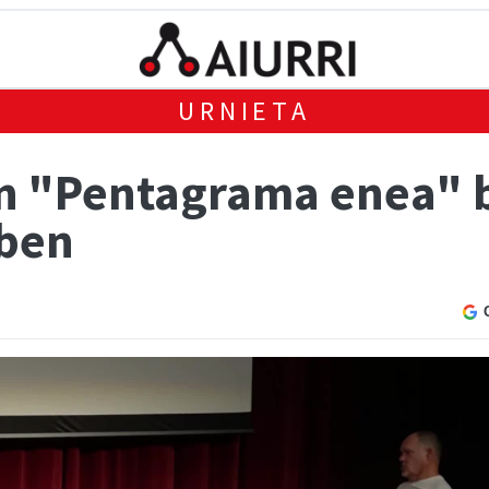
URNIETA
n "Pentagrama enea" 
ben