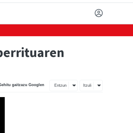
berrituaren
Gehitu gaitzazu Googlen
Entzun
Itzuli