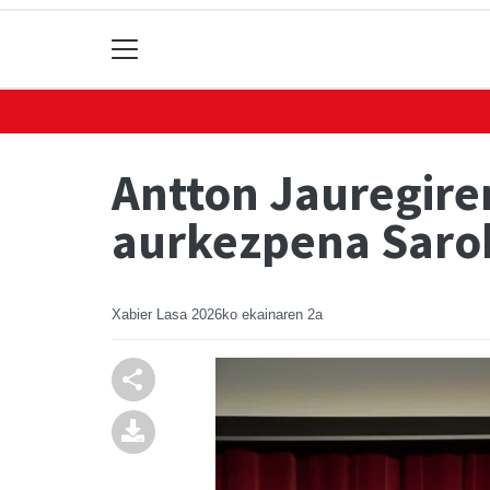
Antton Jauregire
aurkezpena Saro
Xabier Lasa
2026ko ekainaren 2a