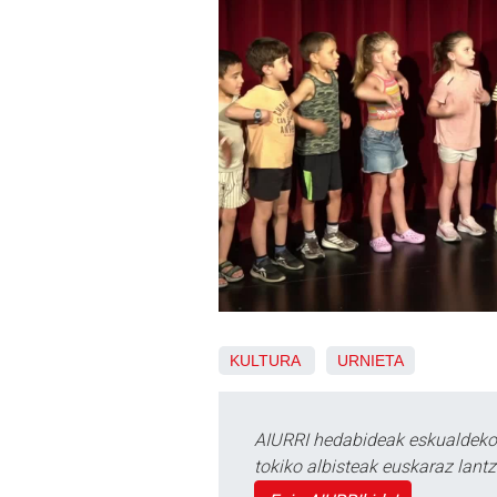
KULTURA
URNIETA
AIURRI hedabideak eskualdeko n
tokiko albisteak euskaraz lan