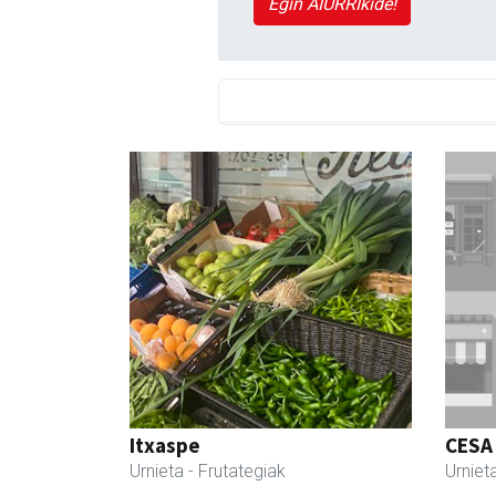
Egin AIURRIkide!
Itxaspe
CESA
Urnieta
- Frutategiak
Urniet