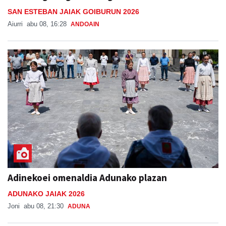
SAN ESTEBAN JAIAK GOIBURUN 2026
Aiurri
abu 08, 16:28
ANDOAIN
Adinekoei omenaldia Adunako plazan
ADUNAKO JAIAK 2026
Joni
abu 08, 21:30
ADUNA