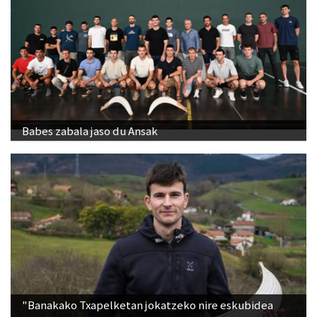
Babes zabala jaso du Ansak
"Banakako Txapelketan jokatzeko nire eskubidea