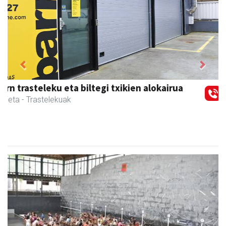
Previous
Next
Magale Ikastetxea
Urnieta
- Hezkuntza