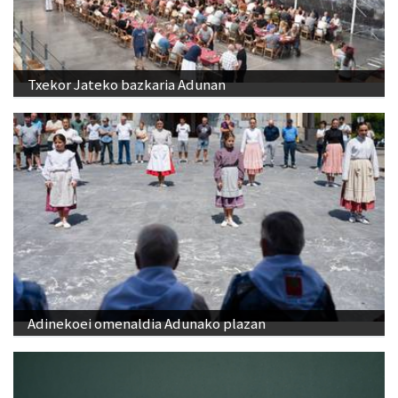
Txekor Jateko bazkaria Adunan
Adinekoei omenaldia Adunako plazan