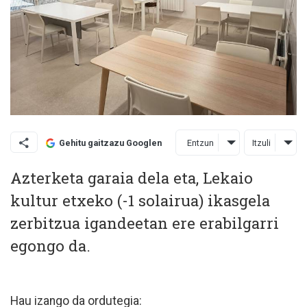
Entzun
Itzuli
Gehitu gaitzazu Googlen
Azterketa garaia dela eta, Lekaio
kultur etxeko (-1 solairua) ikasgela
zerbitzua
igandeetan ere erabilgarri
egongo da.
Hau izango da ordutegia: