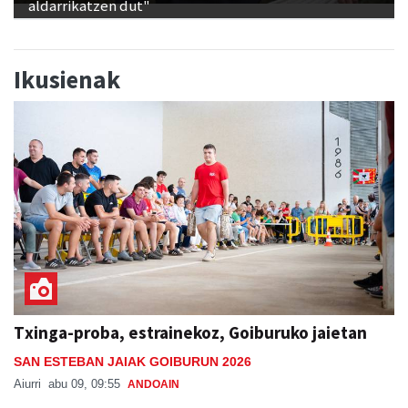
aldarrikatzen dut"
Ikusienak
Txinga-proba, estrainekoz, Goiburuko jaietan
SAN ESTEBAN JAIAK GOIBURUN 2026
Aiurri
abu 09, 09:55
ANDOAIN