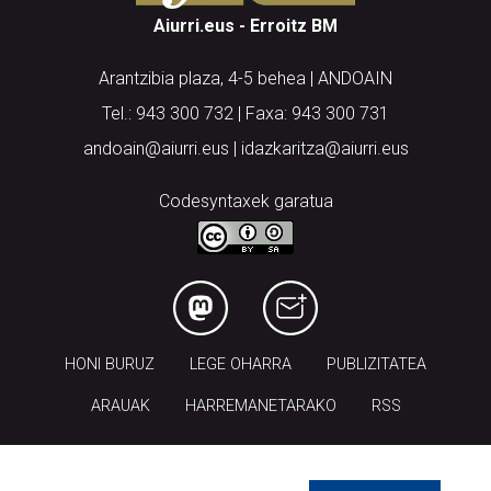
Aiurri.eus - Erroitz BM
Arantzibia plaza, 4-5 behea | ANDOAIN
Tel.: 943 300 732 | Faxa: 943 300 731
andoain@aiurri.eus | idazkaritza@aiurri.eus
Codesyntaxek garatua
HONI BURUZ
LEGE OHARRA
PUBLIZITATEA
ARAUAK
HARREMANETARAKO
RSS