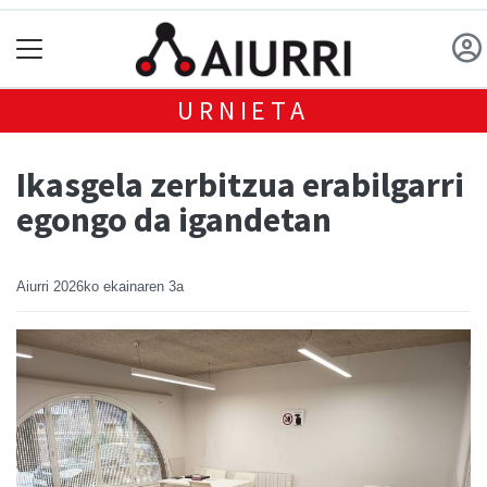
URNIETA
Ikasgela zerbitzua erabilgarri
egongo da igandetan
Aiurri
2026ko ekainaren 3a