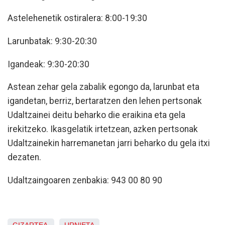
Astelehenetik ostiralera: 8:00-19:30
Larunbatak: 9:30-20:30
Igandeak: 9:30-20:30
Astean zehar gela zabalik egongo da, larunbat eta
igandetan, berriz, bertaratzen den lehen pertsonak
Udaltzainei deitu beharko die eraikina eta gela
irekitzeko. Ikasgelatik irtetzean, azken pertsonak
Udaltzainekin harremanetan jarri beharko du gela itxi
dezaten.
Udaltzaingoaren zenbakia: 943 00 80 90
GIZARTEA
URNIETA