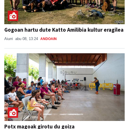
Gogoan hartu dute Katto Amilibia kultur eragilea
Aiurri
abu 08, 13:24
ANDOAIN
Potx magoak girotu du goiza