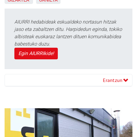
AIURRI hedabideak eskualdeko nortasun hitzak
jaso eta zabaltzen ditu. Harpidedun eginda, tokiko
albisteak euskaraz lantzen dituen komunikabidea
babestuko duzu.
Egin AIURRIkide!
Erantzun