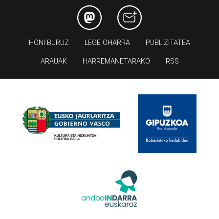
HONI BURUZ
LEGE OHARRA
PUBLIZITATEA
ARAUAK
HARREMANETARAKO
RSS