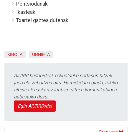
Pentsiodunak
Ikasleak
Txartel gaztea dutenak
KIROLA
URNIETA
AIURRI hedabideak eskualdeko nortasun hitzak
jaso eta zabaltzen ditu. Harpidedun eginda, tokiko
albisteak euskaraz lantzen dituen komunikabidea
babestuko duzu.
Egin AIURRIkide!
Erantzun