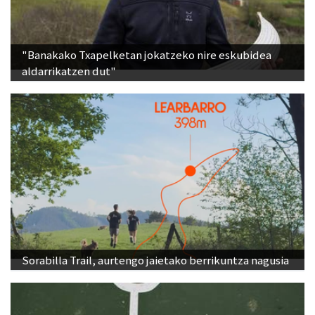
"Banakako Txapelketan jokatzeko nire eskubidea
aldarrikatzen dut"
Sorabilla Trail, aurtengo jaietako berrikuntza nagusia