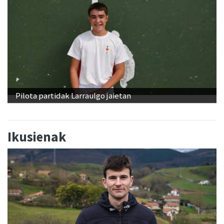
Pilota partidak Larraulgo jaietan
Ikusienak