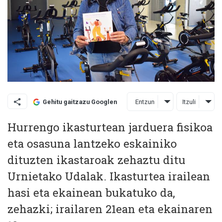
Entzun
Itzuli
Gehitu gaitzazu Googlen
Hurrengo ikasturtean jarduera fisikoa
eta osasuna lantzeko eskainiko
dituzten ikastaroak zehaztu ditu
Urnietako Udalak. Ikasturtea irailean
hasi eta ekainean bukatuko da,
zehazki; irailaren 21ean eta ekainaren