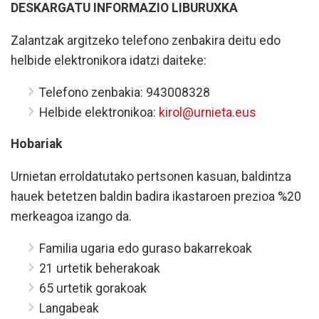
DESKARGATU INFORMAZIO LIBURUXKA
Zalantzak argitzeko telefono zenbakira deitu edo
helbide elektronikora idatzi daiteke:
Telefono zenbakia: 943008328
Helbide elektronikoa:
kirol@urnieta.eus
Hobariak
Urnietan erroldatutako pertsonen kasuan, baldintza
hauek betetzen baldin badira ikastaroen prezioa %20
merkeagoa izango da.
Familia ugaria edo guraso bakarrekoak
21 urtetik beherakoak
65 urtetik gorakoak
Langabeak