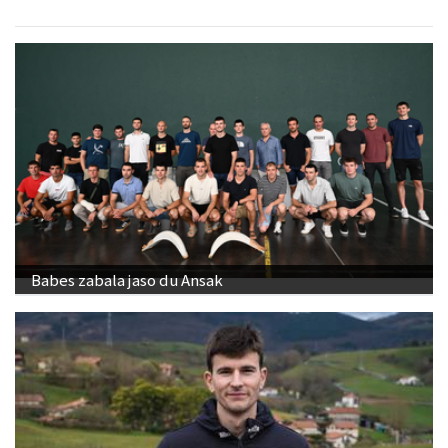
Babes zabala jaso du Ansak