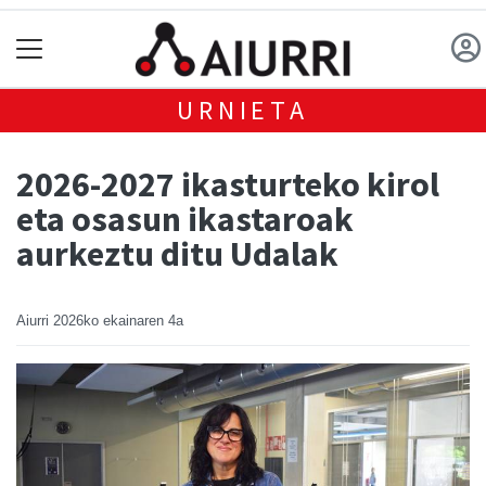
URNIETA
2026-2027 ikasturteko kirol
eta osasun ikastaroak
aurkeztu ditu Udalak
Aiurri
2026ko ekainaren 4a