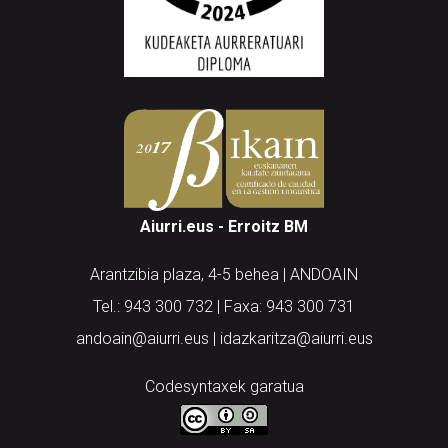
Aiurri.eus - Erroitz BM
Arantzibia plaza, 4-5 behea | ANDOAIN
Tel.: 943 300 732 | Faxa: 943 300 731
andoain@aiurri.eus | idazkaritza@aiurri.eus
Codesyntaxek garatua