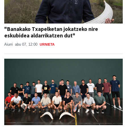
"Banakako Txapelketan jokatzeko nire
eskubidea aldarrikatzen dut"
Aiurri
abu 07, 12:00
URNIETA