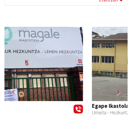
Previous
Next
Egape Ikastola
Urnieta
- Hezkuntza