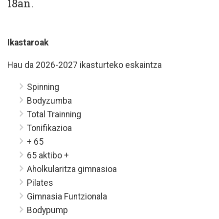
18an.
Ikastaroak
Hau da 2026-2027 ikasturteko eskaintza
Spinning
Bodyzumba
Total Trainning
Tonifikazioa
+ 65
65 aktibo +
Aholkularitza gimnasioa
Pilates
Gimnasia Funtzionala
Bodypump