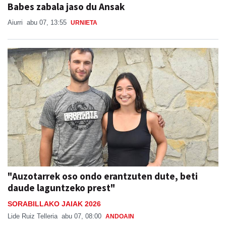
Babes zabala jaso du Ansak
Aiurri
abu 07, 13:55
URNIETA
"Auzotarrek oso ondo erantzuten dute, beti
daude laguntzeko prest"
SORABILLAKO JAIAK 2026
Lide Ruiz Telleria
abu 07, 08:00
ANDOAIN