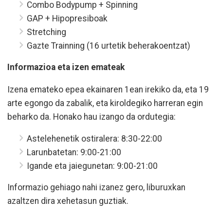
Combo Bodypump + Spinning
GAP + Hipopresiboak
Stretching
Gazte Trainning (16 urtetik beherakoentzat)
Informazioa eta izen emateak
Izena emateko epea ekainaren 1ean irekiko da, eta 19
arte egongo da zabalik, eta kiroldegiko harreran egin
beharko da. Honako hau izango da ordutegia:
Astelehenetik ostiralera: 8:30-22:00
Larunbatetan: 9:00-21:00
Igande eta jaiegunetan: 9:00-21:00
Informazio gehiago nahi izanez gero, liburuxkan
azaltzen dira xehetasun guztiak.