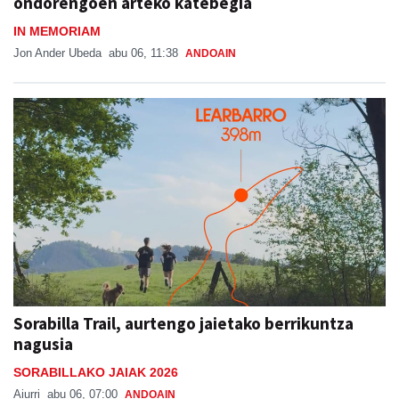
ondorengoen arteko katebegia
IN MEMORIAM
Jon Ander Ubeda
abu 06, 11:38
ANDOAIN
Sorabilla Trail, aurtengo jaietako berrikuntza
nagusia
SORABILLAKO JAIAK 2026
Aiurri
abu 06, 07:00
ANDOAIN