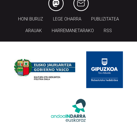
HONI BURUZ
LEGE OHARRA
PUBLIZITATEA
ARAUAK
HARREMANETARAKO
RSS