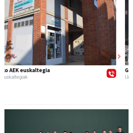
Previous
Next
Guria
Urnieta
- Jatetxeak