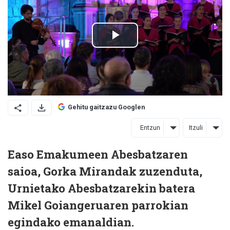
Gehitu gaitzazu Googlen
Entzun
Itzuli
Easo Emakumeen Abesbatzaren
saioa, Gorka Mirandak zuzenduta,
Urnietako Abesbatzarekin batera
Mikel Goiangeruaren parrokian
egindako emanaldian.