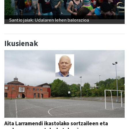
Santio jaiak: Udalaren lehen balorazioa
Ikusienak
Aita Larramendi ikastolako sortzaileen eta