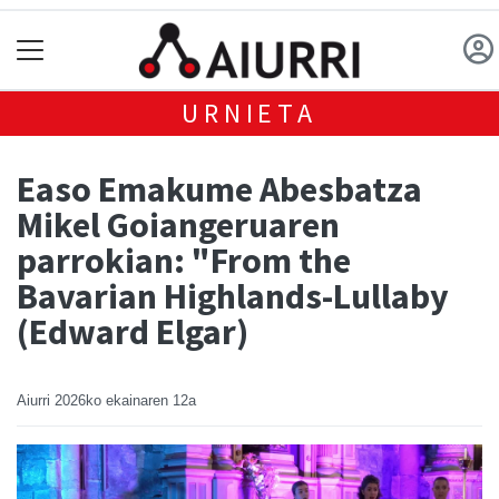
URNIETA
Easo Emakume Abesbatza
Mikel Goiangeruaren
parrokian: "From the
Bavarian Highlands-Lullaby
(Edward Elgar)
Aiurri
2026ko ekainaren 12a