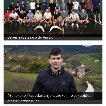
Babes zabala jaso du Ansak
"Banakako Txapelketan jokatzeko nire eskubidea
aldarrikatzen dut"