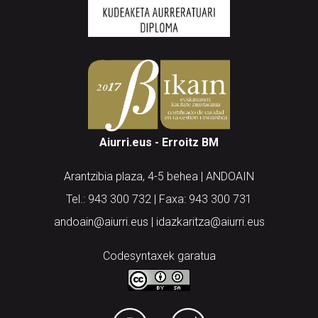
Aiurri.eus - Erroitz BM
Arantzibia plaza, 4-5 behea | ANDOAIN
Tel.: 943 300 732 | Faxa: 943 300 731
andoain@aiurri.eus | idazkaritza@aiurri.eus
Codesyntaxek garatua