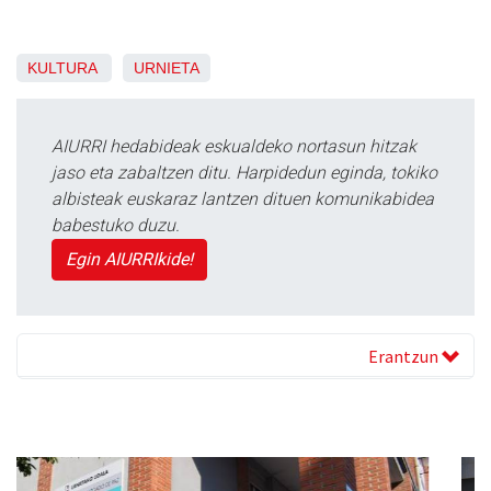
KULTURA
URNIETA
AIURRI hedabideak eskualdeko nortasun hitzak
jaso eta zabaltzen ditu. Harpidedun eginda, tokiko
albisteak euskaraz lantzen dituen komunikabidea
babestuko duzu.
Egin AIURRIkide!
Erantzun