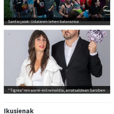
Santio jaiak: Udalaren lehen balorazioa
"Tigrea"ren aurre-estreinaldia, arratsaldean Saroben
Ikusienak