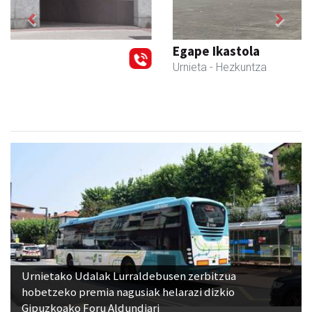
Previous
Next
Egape Ikastola
Urnieta
- Hezkuntza
Urnietako Udalak Lurraldebusen zerbitzua
hobetzeko premia nagusiak helarazi dizkio
Gipuzkoako Foru Aldundiari