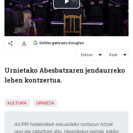
Gehitu gaitzazu Googlen
Entzun
Itzuli
Urnietako Abesbatzaren jendaurreko
lehen kontzertua.
KULTURA
URNIETA
AIURRI hedabideak eskualdeko nortasun hitzak
jaso eta zabaltzen ditu. Harpidedun eginda, tokiko