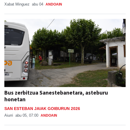
Xabat Minguez
abu 04
ANDOAIN
Bus zerbitzua Sanestebanetara, asteburu
honetan
SAN ESTEBAN JAIAK GOIBURUN 2026
Aiurri
abu 05, 07:00
ANDOAIN