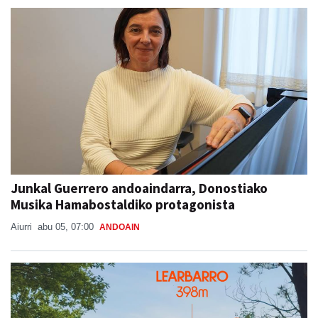
Junkal Guerrero andoaindarra, Donostiako
Musika Hamabostaldiko protagonista
Aiurri
abu 05, 07:00
ANDOAIN