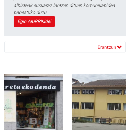
albisteak euskaraz lantzen dituen komunikabidea
babestuko duzu.
Egin AIURRIkide!
Erantzun