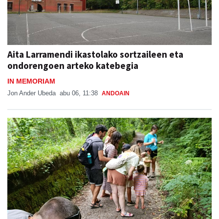
Aita Larramendi ikastolako sortzaileen eta
ondorengoen arteko katebegia
IN MEMORIAM
Jon Ander Ubeda
abu 06, 11:38
ANDOAIN