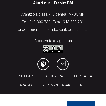
Aiurri.eus - Erroitz BM
Arantzibia plaza, 4-5 behea | ANDOAIN
Tel.: 943 300 732 | Faxa: 943 300 731
andoain@aiurri.eus | idazkaritza@aiurri.eus
Codesyntaxek garatua
HONI BURUZ
LEGE OHARRA
PUBLIZITATEA
ARAUAK
HARREMANETARAKO
RSS