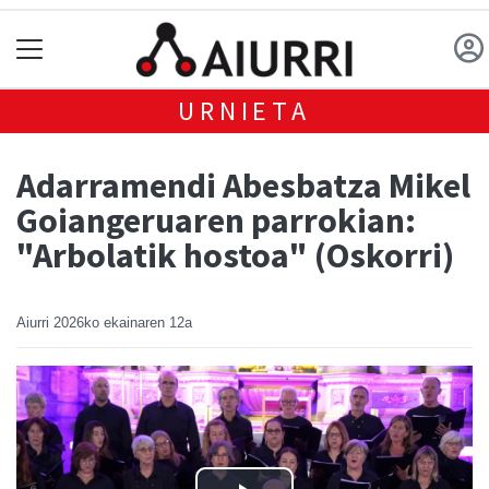
URNIETA
Adarramendi Abesbatza Mikel
Goiangeruaren parrokian:
"Arbolatik hostoa" (Oskorri)
Aiurri
2026ko ekainaren 12a