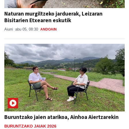
Naturan murgiltzeko jarduerak, Leizaran
Bisitarien Etxearen eskutik
Aiurri
abu 05, 08:30
ANDOAIN
Buruntzako jaien atarikoa, Ainhoa Aiertzarekin
BURUNTZAKO JAIAK 2026