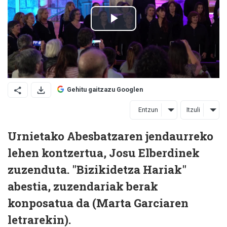
Gehitu gaitzazu Googlen
Entzun
Itzuli
Urnietako Abesbatzaren jendaurreko
lehen kontzertua, Josu Elberdinek
zuzenduta. "Bizikidetza Hariak"
abestia, zuzendariak berak
konposatua da (Marta Garciaren
letrarekin).