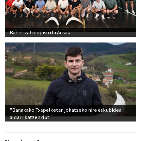
Babes zabala jaso du Ansak
"Banakako Txapelketan jokatzeko nire eskubidea
aldarrikatzen dut"