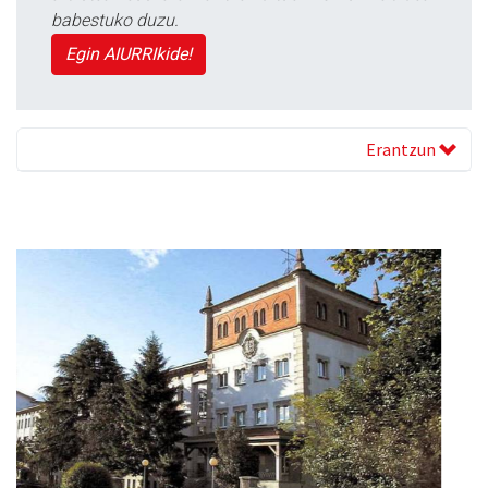
babestuko duzu.
Egin AIURRIkide!
Erantzun