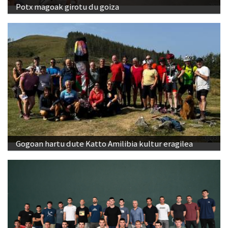
Potx magoak girotu du goiza
Gogoan hartu dute Katto Amilibia kultur eragilea