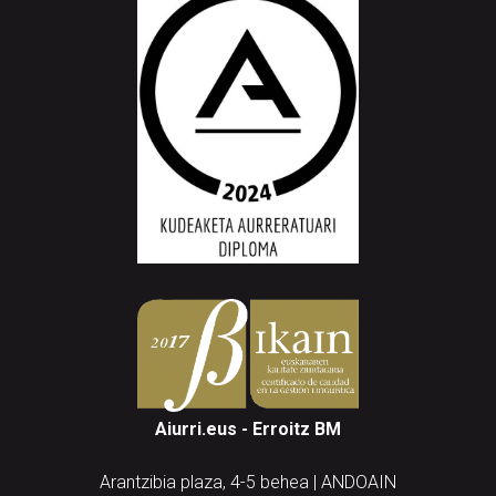
Aiurri.eus - Erroitz BM
Arantzibia plaza, 4-5 behea | ANDOAIN