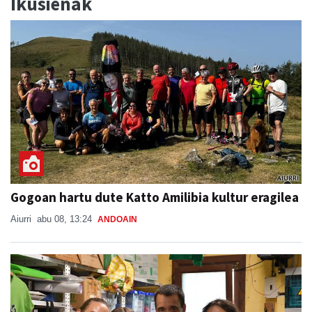
Ikusienak
Gogoan hartu dute Katto Amilibia kultur eragilea
Aiurri
abu 08, 13:24
ANDOAIN