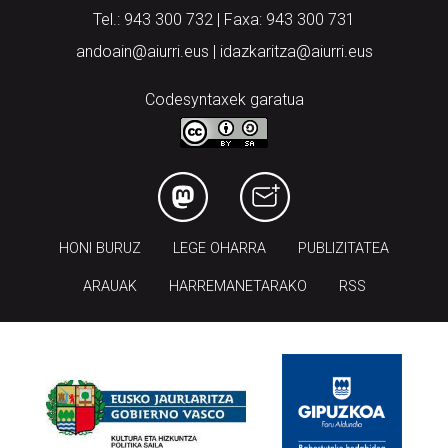
Tel.: 943 300 732 | Faxa: 943 300 731
andoain@aiurri.eus | idazkaritza@aiurri.eus
Codesyntaxek garatua
HONI BURUZ
LEGE OHARRA
PUBLIZITATEA
ARAUAK
HARREMANETARAKO
RSS