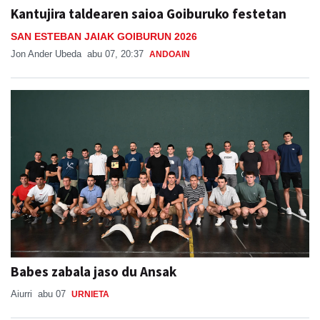
Kantujira taldearen saioa Goiburuko festetan
SAN ESTEBAN JAIAK GOIBURUN 2026
Jon Ander Ubeda
abu 07, 20:37
ANDOAIN
Babes zabala jaso du Ansak
Aiurri
abu 07
URNIETA