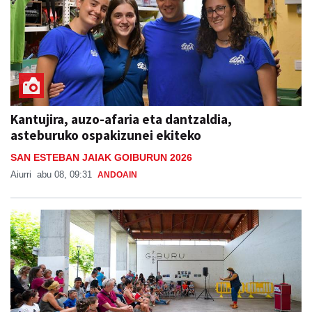
Kantujira, auzo-afaria eta dantzaldia,
asteburuko ospakizunei ekiteko
SAN ESTEBAN JAIAK GOIBURUN 2026
Aiurri
abu 08, 09:31
ANDOAIN