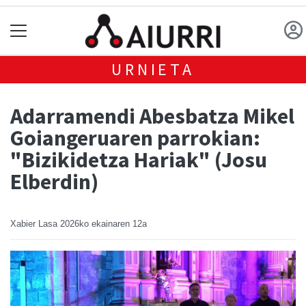
URNIETA
Adarramendi Abesbatza Mikel
Goiangeruaren parrokian:
"Bizikidetza Hariak" (Josu
Elberdin)
Xabier Lasa
2026ko ekainaren 12a