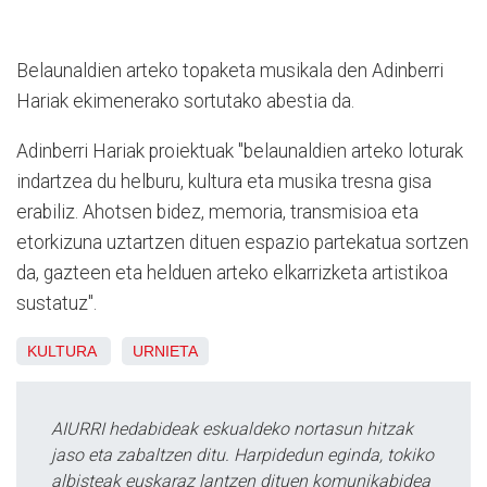
Belaunaldien arteko topaketa musikala den Adinberri
Hariak ekimenerako sortutako abestia da.
Adinberri Hariak proiektuak "belaunaldien arteko loturak
indartzea du helburu, kultura eta musika tresna gisa
erabiliz. Ahotsen bidez, memoria, transmisioa eta
etorkizuna uztartzen dituen espazio partekatua sortzen
da, gazteen eta helduen arteko elkarrizketa artistikoa
sustatuz".
KULTURA
URNIETA
AIURRI hedabideak eskualdeko nortasun hitzak
jaso eta zabaltzen ditu. Harpidedun eginda, tokiko
albisteak euskaraz lantzen dituen komunikabidea