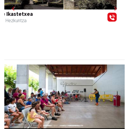
Previous
Next
Muazpi harategia
Urnieta
- Harategiak