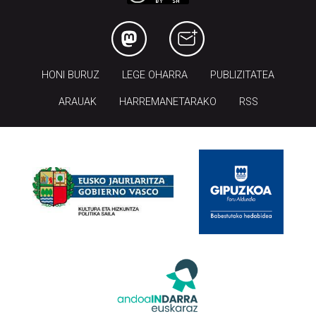
HONI BURUZ
LEGE OHARRA
PUBLIZITATEA
ARAUAK
HARREMANETARAKO
RSS