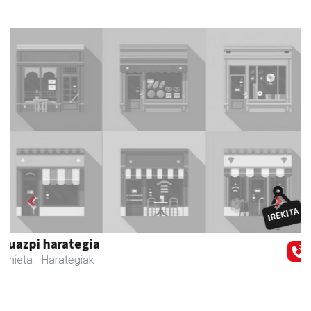
Previous
Next
Osane belar eta eko denda
Urnieta
- Akupuntura