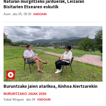
Aiurri
abu 05, 08:30
ANDOAIN
Buruntzako jaien atarikoa, Ainhoa Aiertzarekin
BURUNTZAKO JAIAK 2026
Xabat Minguez
abu 04
ANDOAIN