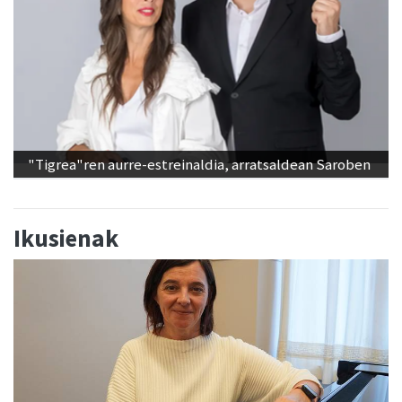
"Tigrea"ren aurre-estreinaldia, arratsaldean Saroben
Ikusienak