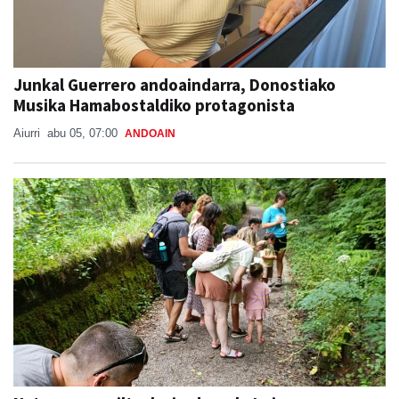
Junkal Guerrero andoaindarra, Donostiako
Musika Hamabostaldiko protagonista
Aiurri
abu 05, 07:00
ANDOAIN
Naturan murgiltzeko jarduerak, Leizaran
Bisitarien Etxearen eskutik