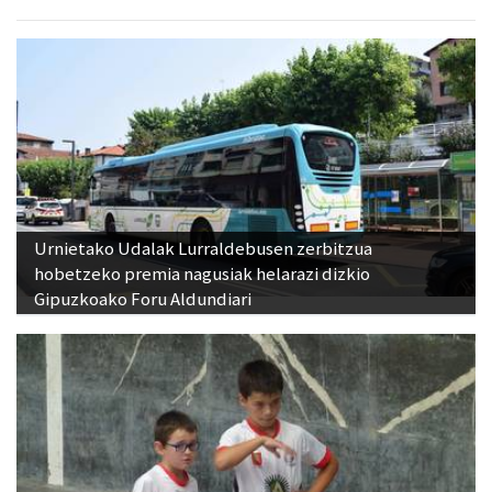
Urnietako Udalak Lurraldebusen zerbitzua
hobetzeko premia nagusiak helarazi dizkio
Gipuzkoako Foru Aldundiari