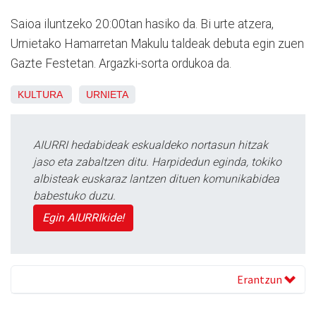
Saioa iluntzeko 20:00tan hasiko da. Bi urte atzera,
Urnietako Hamarretan Makulu taldeak debuta egin zuen
Gazte Festetan. Argazki-sorta ordukoa da.
KULTURA
URNIETA
AIURRI hedabideak eskualdeko nortasun hitzak
jaso eta zabaltzen ditu. Harpidedun eginda, tokiko
albisteak euskaraz lantzen dituen komunikabidea
babestuko duzu.
Egin AIURRIkide!
Erantzun