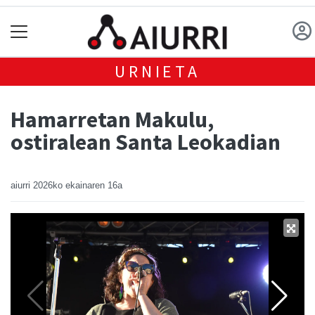
URNIETA
Hamarretan Makulu,
ostiralean Santa Leokadian
aiurri
2026ko ekainaren 16a