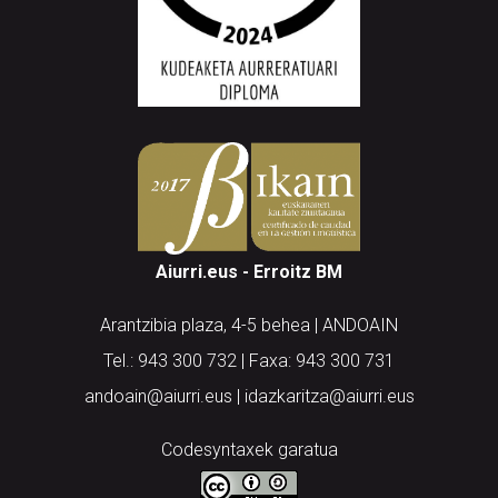
Aiurri.eus - Erroitz BM
Arantzibia plaza, 4-5 behea | ANDOAIN
Tel.: 943 300 732 | Faxa: 943 300 731
andoain@aiurri.eus | idazkaritza@aiurri.eus
Codesyntaxek garatua