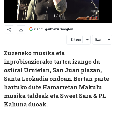
Gehitu gaitzazu Googlen
Entzun
Itzuli
Zuzeneko musika eta
inprobisaziorako tartea izango da
ostiral Urnietan, San Juan plazan,
Santa Leokadia ondoan. Bertan parte
hartuko dute Hamarretan Makulu
musika taldeak eta Sweet Sara & PL
Kahuna duoak.