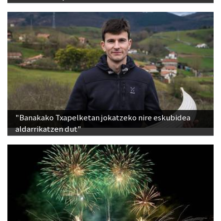
"Banakako Txapelketan jokatzeko nire eskubidea
aldarrikatzen dut"