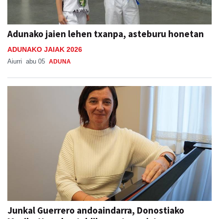
Adunako jaien lehen txanpa, asteburu honetan
ADUNAKO JAIAK 2026
Aiurri
abu 05
ADUNA
Junkal Guerrero andoaindarra, Donostiako