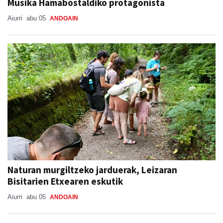
Musika Hamabostaldiko protagonista
Aiurri
abu 05
ANDOAIN
Naturan murgiltzeko jarduerak, Leizaran
Bisitarien Etxearen eskutik
Aiurri
abu 05
ANDOAIN