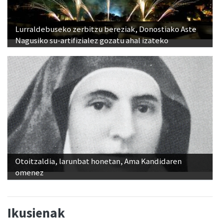
Lurraldebuseko zerbitzu bereziak, Donostiako Aste
Nagusiko su-artifizialez gozatu ahal izateko
Otoitzaldia, larunbat honetan, Ama Kandidaren
omenez
Ikusienak