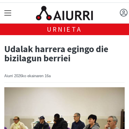
URNIETA
Udalak harrera egingo die
bizilagun berriei
Aiurri
2026ko ekainaren 16a