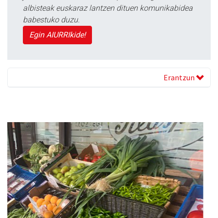
albisteak euskaraz lantzen dituen komunikabidea
babestuko duzu.
Egin AIURRIkide!
Erantzun