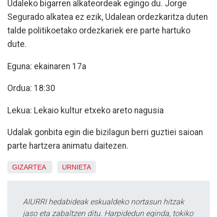
Udaleko bigarren alkateordeak egingo du. Jorge
Segurado alkatea ez ezik, Udalean ordezkaritza duten
talde politikoetako ordezkariek ere parte hartuko
dute.
Eguna: ekainaren 17a
Ordua: 18:30
Lekua: Lekaio kultur etxeko areto nagusia
Udalak gonbita egin die bizilagun berri guztiei saioan
parte hartzera animatu daitezen.
GIZARTEA
URNIETA
AIURRI hedabideak eskualdeko nortasun hitzak
jaso eta zabaltzen ditu. Harpidedun eginda, tokiko