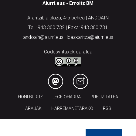
Aiurri.eus - Erroitz BM
Arantzibia plaza, 4-5 behea | ANDOAIN
Tel.: 943 300 732 | Faxa: 943 300 731
andoain@aiurri.eus | idazkaritza@aiurri.eus
Codesyntaxek garatua
HONI BURUZ
LEGE OHARRA
PUBLIZITATEA
ARAUAK
HARREMANETARAKO
RSS