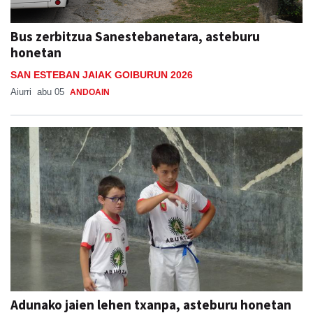
Bus zerbitzua Sanestebanetara, asteburu
honetan
SAN ESTEBAN JAIAK GOIBURUN 2026
Aiurri
abu 05
ANDOAIN
Adunako jaien lehen txanpa, asteburu honetan