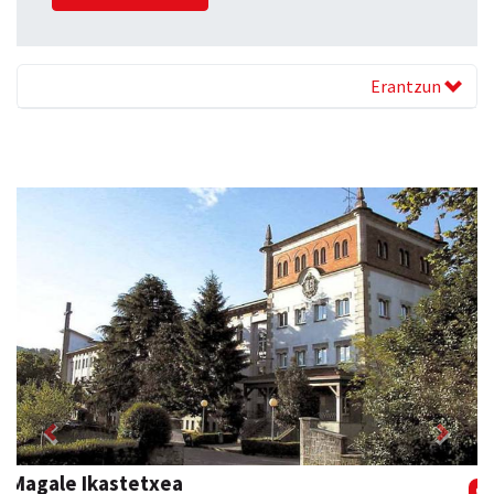
Erantzun
Previous
Next
Osane belar eta eko denda