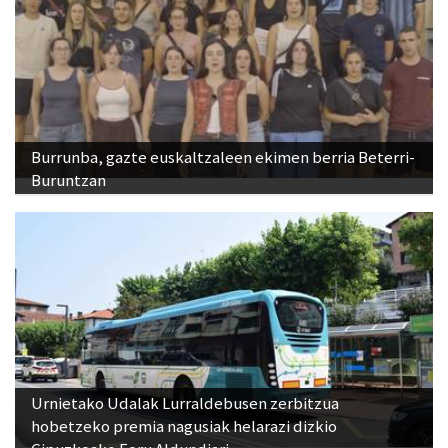
Burrunba, gazte euskaltzaleen ekimen berria Beterri-
Buruntzan
Urnietako Udalak Lurraldebusen zerbitzua
hobetzeko premia nagusiak helarazi dizkio