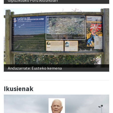
Gipuzkoako Foru Aldundiari
Andazarrate: Eusteko kemena
Ikusienak