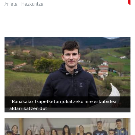
Urnieta
- Akupuntura
"Banakako Txapelketan jokatzeko nire eskubidea
aldarrikatzen dut"