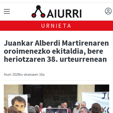
URNIETA
Juankar Alberdi Martirenaren
oroimenezko ekitaldia, bere
heriotzaren 38. urteurrenean
Aiurri
2026ko ekainaren 16a