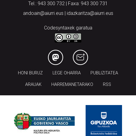
Tel.: 943 300 732 | Faxa: 943 300 731
andoain@aiurri.eus | idazkaritza@aiurri.eus
Codesyntaxek garatua
HONI BURUZ
LEGE OHARRA
PUBLIZITATEA
ARAUAK
HARREMANETARAKO
RSS