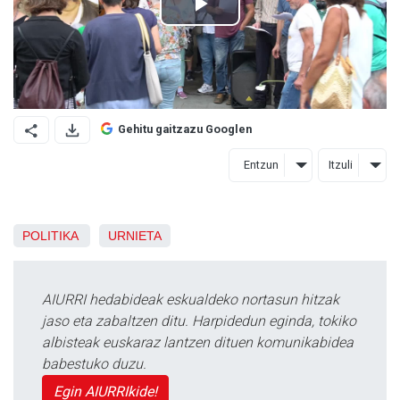
Gehitu gaitzazu Googlen
Entzun
Itzuli
POLITIKA
URNIETA
AIURRI hedabideak eskualdeko nortasun hitzak
jaso eta zabaltzen ditu. Harpidedun eginda, tokiko
albisteak euskaraz lantzen dituen komunikabidea
babestuko duzu.
Egin AIURRIkide!