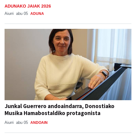
ADUNAKO JAIAK 2026
Aiurri
abu 05
ADUNA
Junkal Guerrero andoaindarra, Donostiako
Musika Hamabostaldiko protagonista
Aiurri
abu 05
ANDOAIN