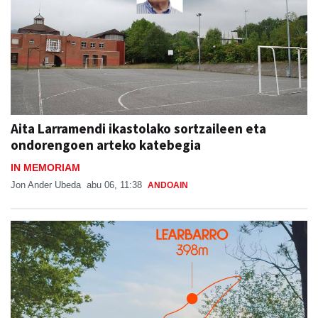
Aita Larramendi ikastolako sortzaileen eta
ondorengoen arteko katebegia
IN MEMORIAM
Jon Ander Ubeda
abu 06, 11:38
ANDOAIN