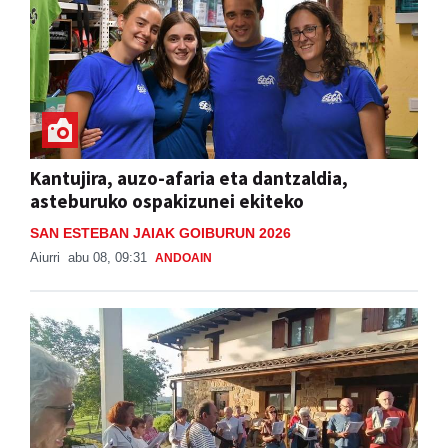
Kantujira, auzo-afaria eta dantzaldia,
asteburuko ospakizunei ekiteko
SAN ESTEBAN JAIAK GOIBURUN 2026
Aiurri
abu 08, 09:31
ANDOAIN