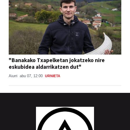
"Banakako Txapelketan jokatzeko nire
eskubidea aldarrikatzen dut"
Aiurri
abu 07, 12:00
URNIETA