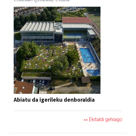
Abiatu da igerileku denboraldia
»» Ekitaldi gehiago
Ikusienak