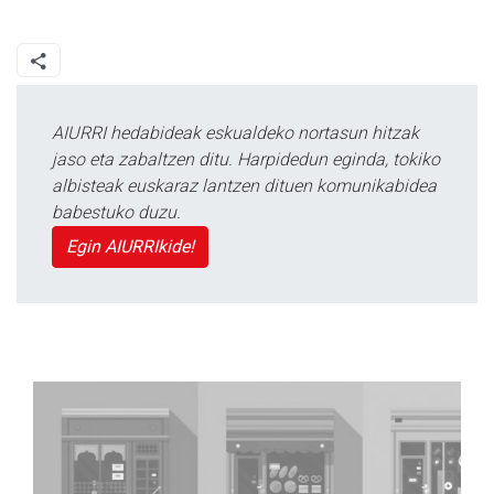
AIURRI hedabideak eskualdeko nortasun hitzak
jaso eta zabaltzen ditu. Harpidedun eginda, tokiko
albisteak euskaraz lantzen dituen komunikabidea
babestuko duzu.
Egin AIURRIkide!