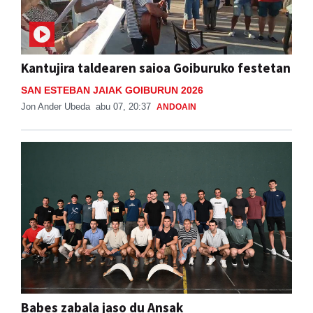
Kantujira taldearen saioa Goiburuko festetan
SAN ESTEBAN JAIAK GOIBURUN 2026
Jon Ander Ubeda
abu 07, 20:37
ANDOAIN
Babes zabala jaso du Ansak
Aiurri
abu 07, 13:55
URNIETA