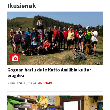
Gogoan hartu dute Katto Amilibia kultur
eragilea
Aiurri
abu 08, 13:24
ANDOAIN