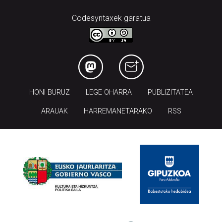
HONI BURUZ
LEGE OHARRA
PUBLIZITATEA
ARAUAK
HARREMANETARAKO
RSS