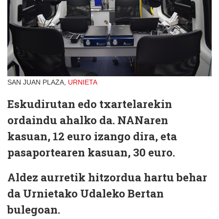
SAN JUAN PLAZA,
URNIETA
Eskudirutan edo txartelarekin
ordaindu ahalko da. NANaren
kasuan, 12 euro izango dira, eta
pasaportearen kasuan, 30 euro.
Aldez aurretik hitzordua hartu behar
da Urnietako Udaleko Bertan
bulegoan.