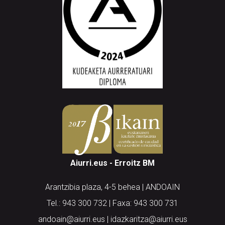
Aiurri.eus - Erroitz BM
Arantzibia plaza, 4-5 behea | ANDOAIN
Tel.: 943 300 732 | Faxa: 943 300 731
andoain@aiurri.eus | idazkaritza@aiurri.eus
Codesyntaxek garatua