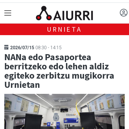
URNIETA
2026/07/15
08:30 - 14:15
NANa edo Pasaportea
berritzeko edo lehen aldiz
egiteko zerbitzu mugikorra
Urnietan