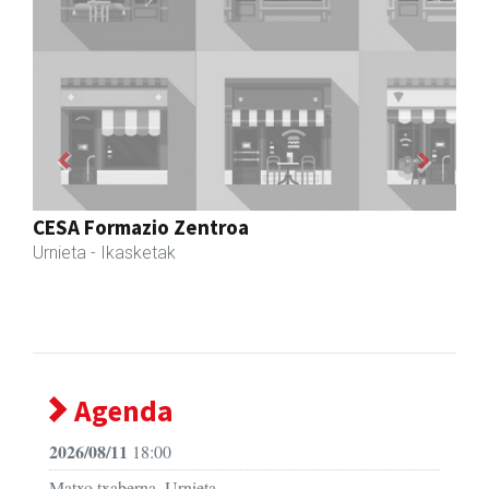
Previous
Next
Ikasmin ikasketa zentroa
Urnieta
- Ikasketa zentroak
Agenda
2026/08/11
18:00
Matxo txaberna, Urnieta