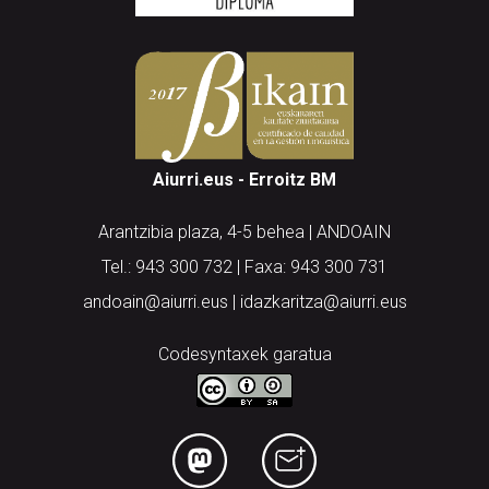
Aiurri.eus - Erroitz BM
Arantzibia plaza, 4-5 behea | ANDOAIN
Tel.: 943 300 732 | Faxa: 943 300 731
andoain@aiurri.eus | idazkaritza@aiurri.eus
Codesyntaxek garatua