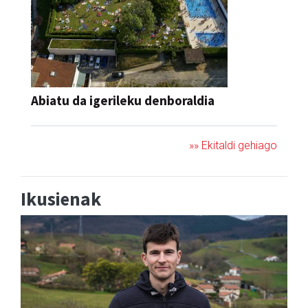
Abiatu da igerileku denboraldia
»» Ekitaldi gehiago
Ikusienak