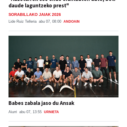
"Auzotarrek oso ondo erantzuten dute, beti
daude laguntzeko prest"
SORABILLAKO JAIAK 2026
Lide Ruiz Telleria
abu 07, 08:00
ANDOAIN
Babes zabala jaso du Ansak
Aiurri
abu 07, 13:55
URNIETA