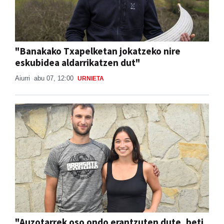
"Banakako Txapelketan jokatzeko nire
eskubidea aldarrikatzen dut"
Aiurri
abu 07, 12:00
URNIETA