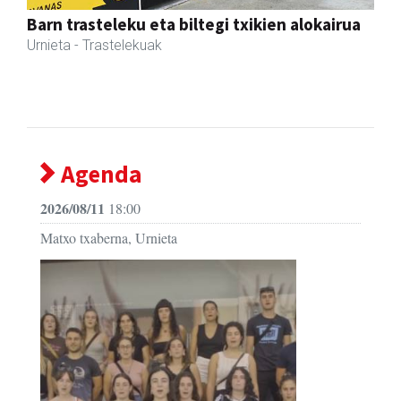
Previous
Next
CESA Formazio Zentroa
Urnieta
- Ikasketak
Agenda
2026/08/11
18:00
Matxo txaberna, Urnieta