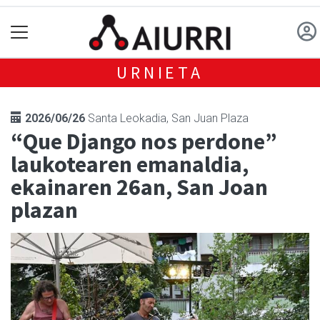
URNIETA
2026/06/26
Santa Leokadia, San Juan Plaza
“Que Django nos perdone”
laukotearen emanaldia,
ekainaren 26an, San Joan
plazan