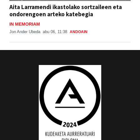
Aita Larramendi ikastolako sortzaileen eta
ondorengoen arteko katebegia
IN MEMORIAM
Jon Ander Ubeda
abu 06, 11:38
ANDOAIN