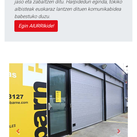
jaso eta zabaltzen ditu. Harpidedun eginda, tokiko
albisteak euskaraz lantzen dituen komunikabidea
babestuko duzu.
Egin AIURRIkide!