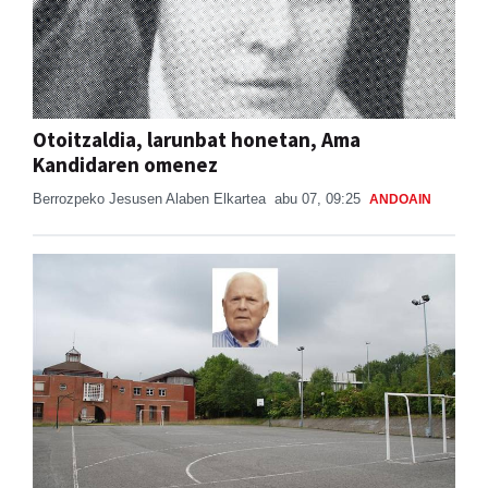
Otoitzaldia, larunbat honetan, Ama
Kandidaren omenez
Berrozpeko Jesusen Alaben Elkartea
abu 07, 09:25
ANDOAIN