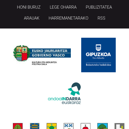
HONI BURUZ
LEGE OHARRA
PUBLIZITATEA
ARAUAK
HARREMANETARAKO
RSS