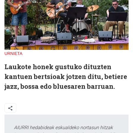
URNIETA
Laukote honek gustuko dituzten
kantuen bertsioak jotzen ditu, betiere
jazz, bossa edo bluesaren barruan.
AIURRI hedabideak eskualdeko nortasun hitzak