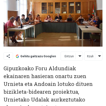
Entzun
Itzuli
Gehitu gaitzazu Googlen
Gipuzkoako Foru Aldundiak
ekainaren hasieran onartu zuen
Urnieta eta Andoain lotuko dituen
bizikleta-bidearen proiektua,
Urnietako Udalak aurkeztutako