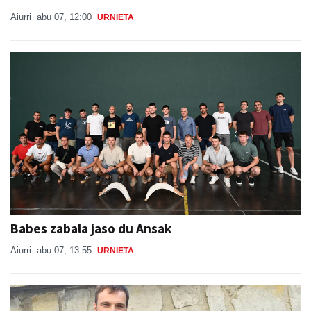
Aiurri
abu 07, 12:00
URNIETA
Babes zabala jaso du Ansak
Aiurri
abu 07, 13:55
URNIETA