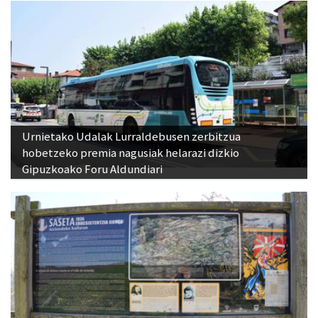
Urnietako Udalak Lurraldebusen zerbitzua
hobetzeko premia nagusiak helarazi dizkio
Gipuzkoako Foru Aldundiari