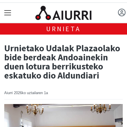
URNIETA
Urnietako Udalak Plazaolako
bide berdeak Andoainekin
duen lotura berrikusteko
eskatuko dio Aldundiari
Aiurri
2026ko uztailaren 1a