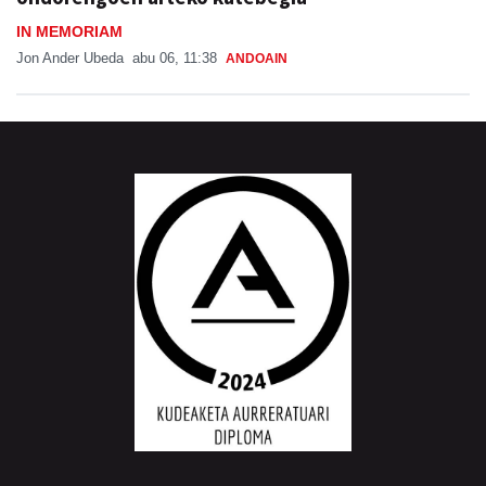
IN MEMORIAM
Jon Ander Ubeda
abu 06, 11:38
ANDOAIN