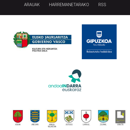
ARAUAK
HARREMANETARAKO
RSS