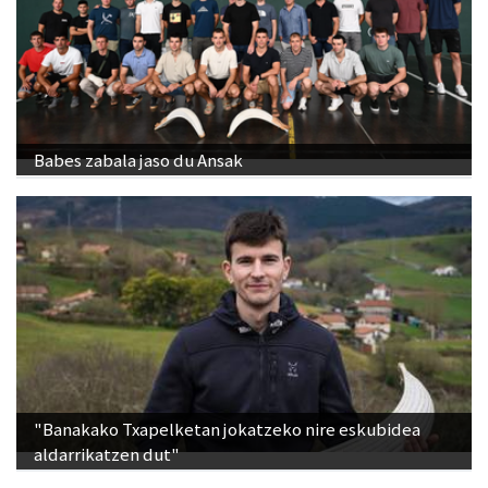
Babes zabala jaso du Ansak
"Banakako Txapelketan jokatzeko nire eskubidea
aldarrikatzen dut"