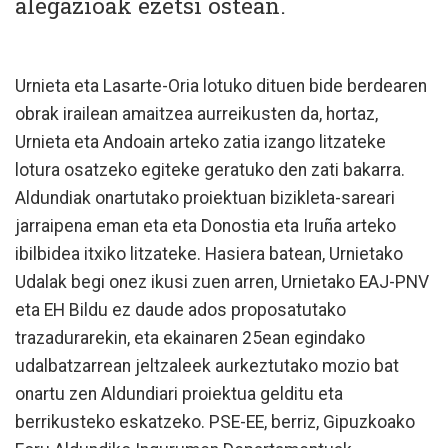
alegazioak ezetsi ostean.
Urnieta eta Lasarte-Oria lotuko dituen bide berdearen
obrak irailean amaitzea aurreikusten da, hortaz,
Urnieta eta Andoain arteko zatia izango litzateke
lotura osatzeko egiteke geratuko den zati bakarra.
Aldundiak onartutako proiektuan bizikleta-sareari
jarraipena eman eta eta Donostia eta Iruña arteko
ibilbidea itxiko litzateke. Hasiera batean, Urnietako
Udalak begi onez ikusi zuen arren, Urnietako EAJ-PNV
eta EH Bildu ez daude ados proposatutako
trazadurarekin, eta ekainaren 25ean egindako
udalbatzarrean jeltzaleek aurkeztutako mozio bat
onartu zen Aldundiari proiektua gelditu eta
berrikusteko eskatzeko. PSE-EE, berriz, Gipuzkoako