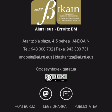
Aiurri.eus - Erroitz BM
Arantzibia plaza, 4-5 behea | ANDOAIN
Tel.: 943 300 732 | Faxa: 943 300 731
andoain@aiurri.eus | idazkaritza@aiurri.eus
Codesyntaxek garatua
HONI BURUZ
LEGE OHARRA
PUBLIZITATEA