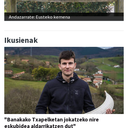
Andazarrate: Eusteko kemena
Ikusienak
"Banakako Txapelketan jokatzeko nire
eskubidea aldarrikatzen dut"