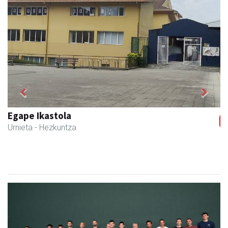
Previous
Next
Egape Ikastola
Urnieta
- Hezkuntza