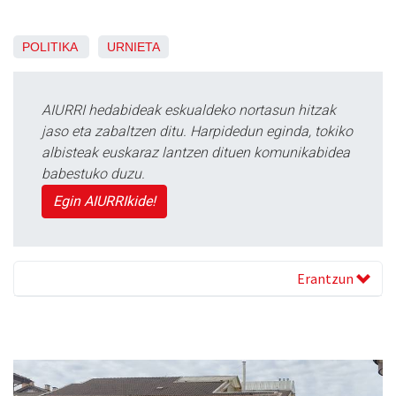
POLITIKA
URNIETA
AIURRI hedabideak eskualdeko nortasun hitzak
jaso eta zabaltzen ditu. Harpidedun eginda, tokiko
albisteak euskaraz lantzen dituen komunikabidea
babestuko duzu.
Egin AIURRIkide!
Erantzun