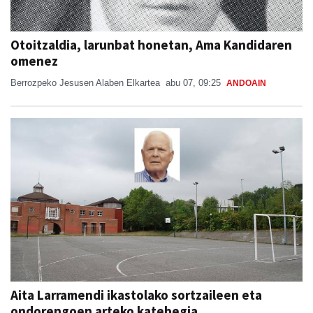
Otoitzaldia, larunbat honetan, Ama Kandidaren
omenez
Berrozpeko Jesusen Alaben Elkartea
abu 07, 09:25
ANDOAIN
Aita Larramendi ikastolako sortzaileen eta
ondorengoen arteko katebegia