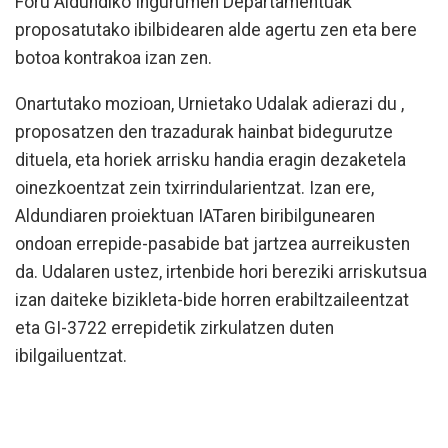
Foru Aldundiko Ingurumen Departamentuak
proposatutako ibilbidearen alde agertu zen eta bere
botoa kontrakoa izan zen.
Onartutako mozioan, Urnietako Udalak adierazi du ,
proposatzen den trazadurak hainbat bidegurutze
dituela, eta horiek arrisku handia eragin dezaketela
oinezkoentzat zein txirrindularientzat. Izan ere,
Aldundiaren proiektuan IATaren biribilgunearen
ondoan errepide-pasabide bat jartzea aurreikusten
da. Udalaren ustez, irtenbide hori bereziki arriskutsua
izan daiteke bizikleta-bide horren erabiltzaileentzat
eta GI-3722 errepidetik zirkulatzen duten
ibilgailuentzat.