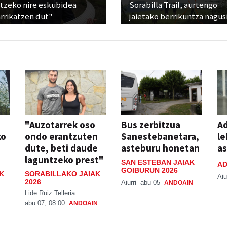
atzeko nire eskubidea
Sorabilla Trail, aurtengo
rrikatzen dut"
jaietako berrikuntza nagus
"Auzotarrek oso
Bus zerbitzua
Ad
ko
ondo erantzuten
Sanestebanetara,
le
dute, beti daude
asteburu honetan
a
laguntzeko prest"
SAN ESTEBAN JAIAK
AD
GOIBURUN 2026
K
SORABILLAKO JAIAK
Aiu
2026
Aiurri
abu 05
ANDOAIN
Lide Ruiz Telleria
abu 07, 08:00
ANDOAIN