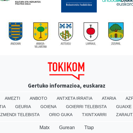
Gertuko informazioa, euskaraz
AMEZTI
ANBOTO
ANTXETA IRRATIA
ATARIA
AZP
TIA
GEURIA
GOIENA
GOIERRI TELEBISTA
GUAIXE
IZMENDI TELEBISTA
ORIO GUKA
TXINTXARRI
ZARAUT
Matx
Gurean
Ttap