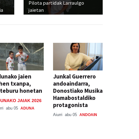
Pilota partidak Larraulgo
ia
jaietan
unako jaien
Junkal Guerrero
hen txanpa,
andoaindarra,
steburu honetan
Donostiako Musika
Hamabostaldiko
UNAKO JAIAK 2026
protagonista
rri
abu 05
ADUNA
Aiurri
abu 05
ANDOAIN