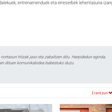
 udalekuek, entrenamenduek eta erreserbek lehentasuna izan
ortasun hitzak jaso eta zabaltzen ditu. Harpidedun eginda,
tzen dituen komunikabidea babestuko duzu.
Erantzun