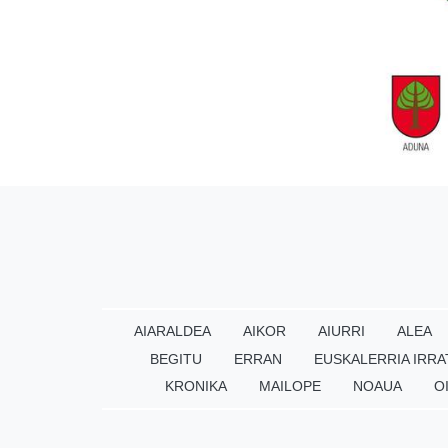
AIARALDEA
AIKOR
AIURRI
ALEA
BEGITU
ERRAN
EUSKALERRIA IRRA
KRONIKA
MAILOPE
NOAUA
O