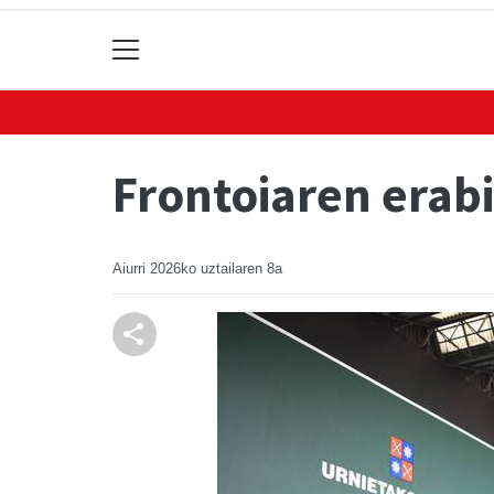
Frontoiaren erabi
Aiurri
2026ko uztailaren 8a