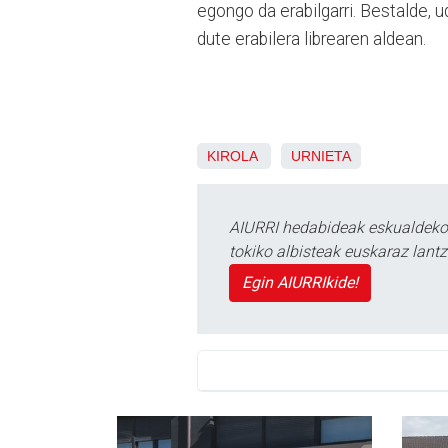
egongo da erabilgarri. Bestalde,
dute erabilera librearen aldean.
KIROLA
URNIETA
AIURRI hedabideak eskualdeko n
tokiko albisteak euskaraz lan
Egin AIURRIkide!