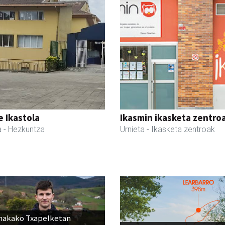
 Ikastola
Ikasmin ikasketa zentro
a
- Hezkuntza
Urnieta
- Ikasketa zentroak
nakako Txapelketan