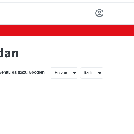
udan
Gehitu gaitzazu Googlen
Entzun
Itzuli