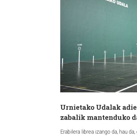
Urnietako Udalak adier
zabalik mantenduko da
Erabilera librea izango da, hau da