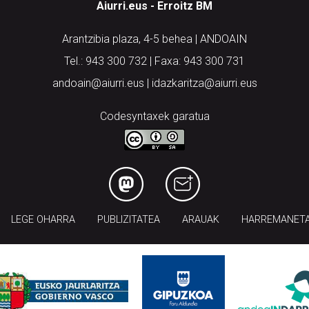
Aiurri.eus - Erroitz BM
Arantzibia plaza, 4-5 behea | ANDOAIN
Tel.: 943 300 732 | Faxa: 943 300 731
andoain@aiurri.eus | idazkaritza@aiurri.eus
Codesyntaxek garatua
LEGE OHARRA
PUBLIZITATEA
ARAUAK
HARREMANET