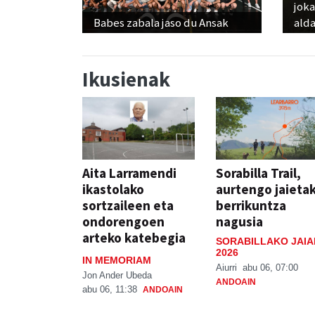
jok
Babes zabala jaso du Ansak
alda
Ikusienak
Aita Larramendi
Sorabilla Trail,
ikastolako
aurtengo jaieta
sortzaileen eta
berrikuntza
ondorengoen
nagusia
arteko katebegia
SORABILLAKO JAIA
2026
IN MEMORIAM
Aiurri
abu 06, 07:00
Jon Ander Ubeda
ANDOAIN
abu 06, 11:38
ANDOAIN