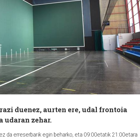
azi duenez, aurten ere, udal frontoia
 udaran zehar.
, ez da erreserbarik egin beharko, eta 09:00etatik 21:00etara