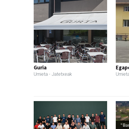
Guria
Egape
Urnieta
- Jatetxeak
Urniet
"Ba