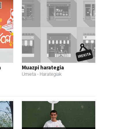
a
Muazpi harategia
Urnieta
- Harategiak