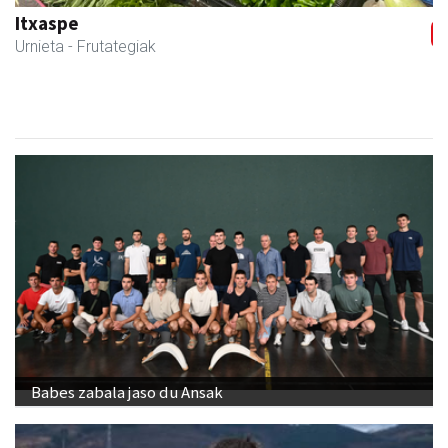
Itxaspe
Urnieta
- Frutategiak
Babes zabala jaso du Ansak