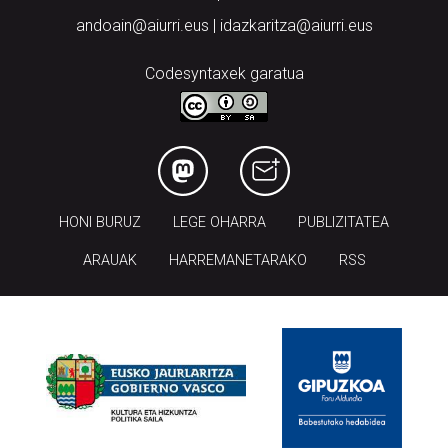
andoain@aiurri.eus | idazkaritza@aiurri.eus
Codesyntaxek garatua
HONI BURUZ
LEGE OHARRA
PUBLIZITATEA
ARAUAK
HARREMANETARAKO
RSS