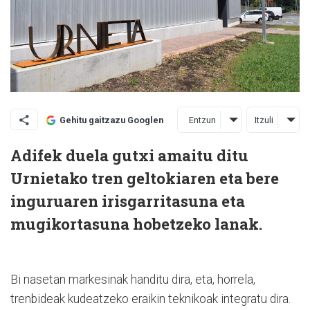
Entzun
Itzuli
Gehitu gaitzazu Googlen
Adifek duela gutxi amaitu ditu
Urnietako tren geltokiaren eta bere
inguruaren irisgarritasuna eta
mugikortasuna hobetzeko lanak.
Bi nasetan markesinak handitu dira, eta, horrela,
trenbideak kudeatzeko eraikin teknikoak integratu dira.