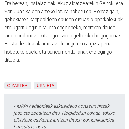
Era berean, instalazioak lekuz aldatzearekin Geltoki eta
San Juan kaleen arteko lotura hobetu da. Horrez gain,
geltokiaren kanpoaldean dauden disuasio-aparkalekuak
ere ugaritu egin dira, eta dagoeneko, martxan daude
lanen ondorioz itxita egon ziren geltokiko bi igogailuak.
Bestalde, Udalak adierazi du, inguruko argiztapena
hobetuko duela eta saneamendu lanak ere egingo
dituela.
GIZARTEA
URNIETA
AIURRI hedabideak eskualdeko nortasun hitzak
jaso eta zabaltzen ditu. Harpidedun eginda, tokiko
albisteak euskaraz lantzen dituen komunikabidea
babestuko duzu.