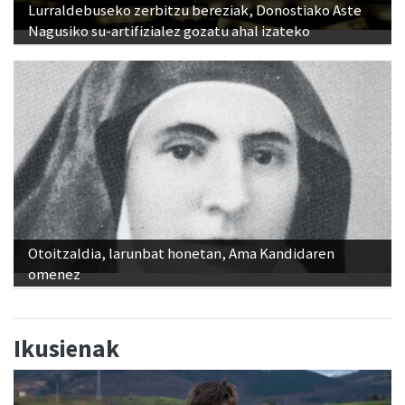
Lurraldebuseko zerbitzu bereziak, Donostiako Aste
Nagusiko su-artifizialez gozatu ahal izateko
Otoitzaldia, larunbat honetan, Ama Kandidaren
omenez
Ikusienak