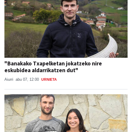
"Banakako Txapelketan jokatzeko nire
eskubidea aldarrikatzen dut"
Aiurri
abu 07, 12:00
URNIETA