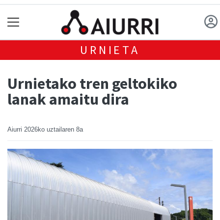
URNIETA
Urnietako tren geltokiko
lanak amaitu dira
Aiurri
2026ko uztailaren 8a