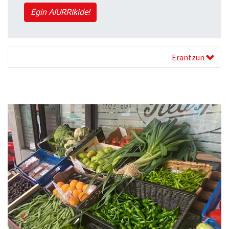
Egin AIURRIkide!
Erantzun
Previous
Next