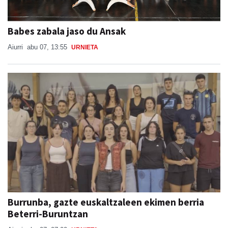
Babes zabala jaso du Ansak
Aiurri
abu 07, 13:55
URNIETA
Burrunba, gazte euskaltzaleen ekimen berria
Beterri-Buruntzan