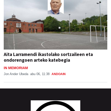
Aita Larramendi ikastolako sortzaileen eta
ondorengoen arteko katebegia
IN MEMORIAM
Jon Ander Ubeda
abu 06, 11:38
ANDOAIN