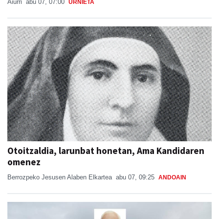
Aiurri
abu 07, 07:00
URNIETA
Otoitzaldia, larunbat honetan, Ama Kandidaren
omenez
Berrozpeko Jesusen Alaben Elkartea
abu 07, 09:25
ANDOAIN