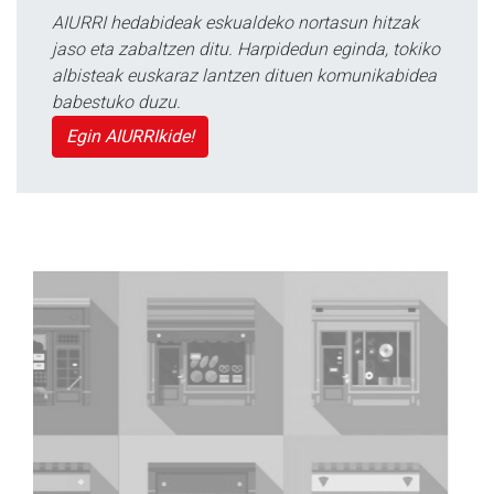
AIURRI hedabideak eskualdeko nortasun hitzak
jaso eta zabaltzen ditu. Harpidedun eginda, tokiko
albisteak euskaraz lantzen dituen komunikabidea
babestuko duzu.
Egin AIURRIkide!