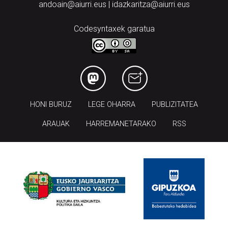
Codesyntaxek garatua
HONI BURUZ
LEGE OHARRA
PUBLIZITATEA
ARAUAK
HARREMANETARAKO
RSS