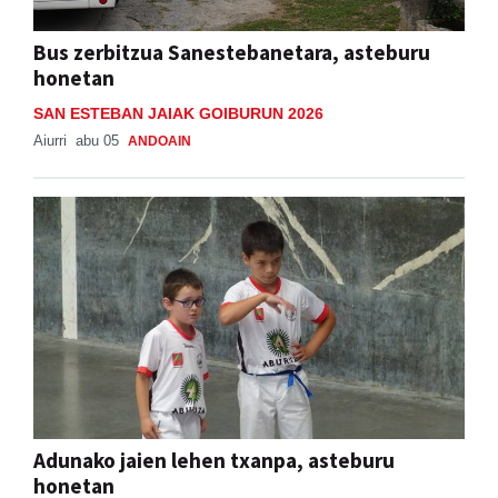
Bus zerbitzua Sanestebanetara, asteburu
honetan
SAN ESTEBAN JAIAK GOIBURUN 2026
Aiurri
abu 05
ANDOAIN
Adunako jaien lehen txanpa, asteburu
honetan
ADUNAKO JAIAK 2026