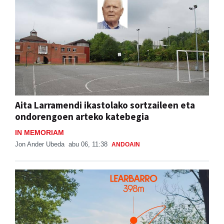
Aita Larramendi ikastolako sortzaileen eta
ondorengoen arteko katebegia
IN MEMORIAM
Jon Ander Ubeda
abu 06, 11:38
ANDOAIN