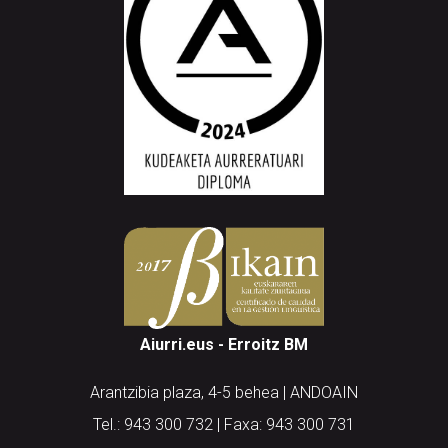
Aiurri.eus - Erroitz BM
Arantzibia plaza, 4-5 behea | ANDOAIN
Tel.: 943 300 732 | Faxa: 943 300 731
andoain@aiurri.eus | idazkaritza@aiurri.eus