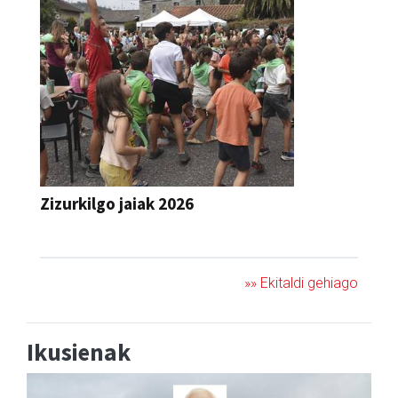
Zizurkilgo jaiak 2026
JAIA
»» Ekitaldi gehiago
Ikusienak