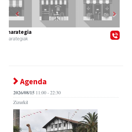
Previous
Next
Zubimusu Ikastola
Zizurkil
- Hezkuntza
Agenda
2026/08/15
11:00 - 22:30
Zizurkil