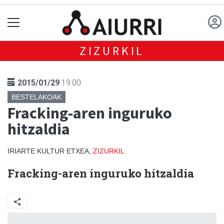
ZIZURKIL
2015/01/29
19:00
BESTELAKOAK
Fracking-aren inguruko
hitzaldia
IRIARTE KULTUR ETXEA,
ZIZURKIL
Fracking-aren inguruko hitzaldia