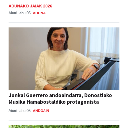
Aiurri
abu 05
ADUNA
Junkal Guerrero andoaindarra, Donostiako
Musika Hamabostaldiko protagonista
Aiurri
abu 05
ANDOAIN