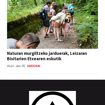
Naturan murgiltzeko jarduerak, Leizaran
Bisitarien Etxearen eskutik
Aiurri
abu 05
ANDOAIN