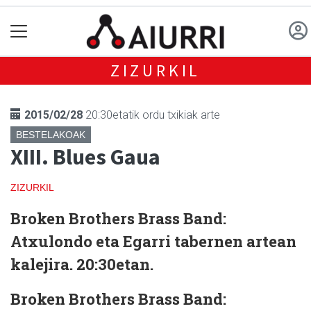
ZIZURKIL
2015/02/28
20:30etatik ordu txikiak arte
BESTELAKOAK
XIII. Blues Gaua
ZIZURKIL
Broken Brothers Brass Band:
Atxulondo eta Egarri tabernen artean
kalejira. 20:30etan.
Broken Brothers Brass Band: