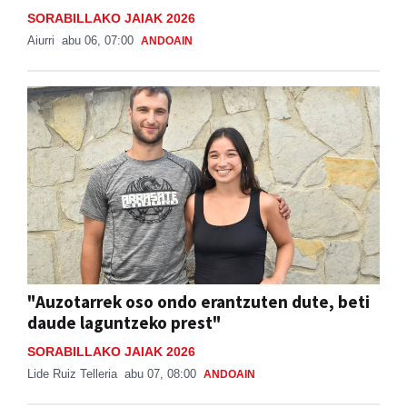
SORABILLAKO JAIAK 2026
Aiurri
abu 06, 07:00
ANDOAIN
"Auzotarrek oso ondo erantzuten dute, beti
daude laguntzeko prest"
SORABILLAKO JAIAK 2026
Lide Ruiz Telleria
abu 07, 08:00
ANDOAIN