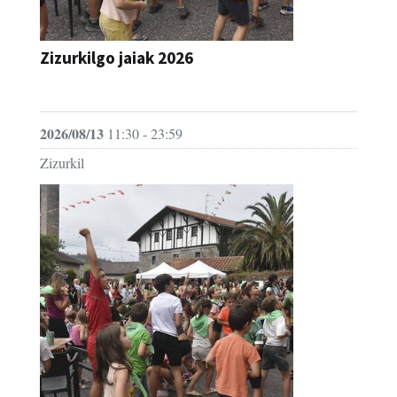
Zizurkilgo jaiak 2026
JAIA
2026/08/13
11:30 - 23:59
Zizurkil