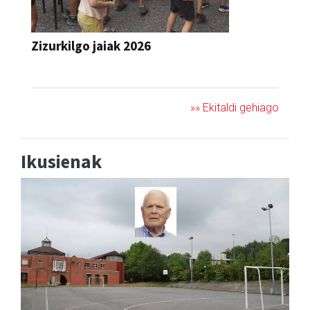
Zizurkilgo jaiak 2026
JAIA
»» Ekitaldi gehiago
Ikusienak