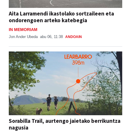
Aita Larramendi ikastolako sortzaileen eta
ondorengoen arteko katebegia
IN MEMORIAM
Jon Ander Ubeda
abu 06, 11:38
ANDOAIN
Sorabilla Trail, aurtengo jaietako berrikuntza
nagusia