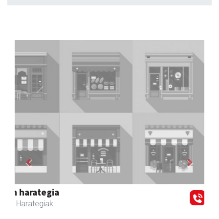
Previous
Next
Zubeldia arrain eta mariskoa
Zizurkil
- Arrandegiak