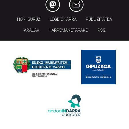
HONI BURUZ
LEGE OHARRA
PUBLIZITATEA
ARAUAK
HARREMANETARAKO
RSS