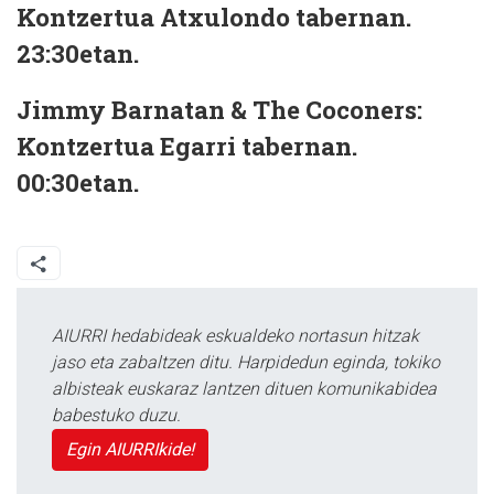
Kontzertua Atxulondo tabernan.
23:30etan.
Jimmy Barnatan & The Coconers:
Kontzertua Egarri tabernan.
00:30etan.
AIURRI hedabideak eskualdeko nortasun hitzak
jaso eta zabaltzen ditu. Harpidedun eginda, tokiko
albisteak euskaraz lantzen dituen komunikabidea
babestuko duzu.
Egin AIURRIkide!