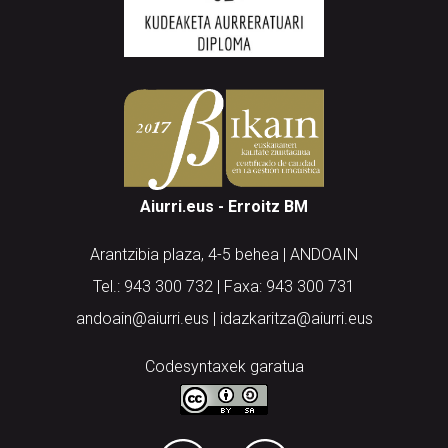
Aiurri.eus - Erroitz BM
Arantzibia plaza, 4-5 behea | ANDOAIN
Tel.: 943 300 732 | Faxa: 943 300 731
andoain@aiurri.eus | idazkaritza@aiurri.eus
Codesyntaxek garatua