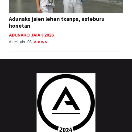
Adunako jaien lehen txanpa, asteburu
honetan
ADUNAKO JAIAK 2026
Aiurri
abu 05
ADUNA