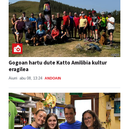
Gogoan hartu dute Katto Amilibia kultur
eragilea
Aiurri
abu 08, 13:24
ANDOAIN