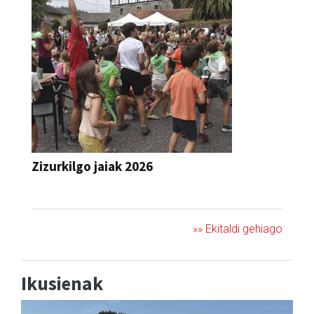
Zizurkilgo jaiak 2026
JAIA
»» Ekitaldi gehiago
Ikusienak