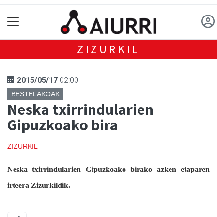
ZIZURKIL
2015/05/17
02:00
BESTELAKOAK
Neska txirrindularien
Gipuzkoako bira
ZIZURKIL
Neska txirrindularien Gipuzkoako birako azken etaparen
irteera Zizurkildik.