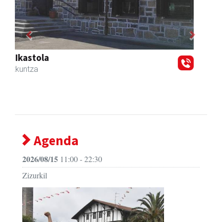
Previous
Next
Zizurkilgo Udala
Zizurkil
- Udaletxeak
Agenda
2026/08/15
11:00 - 22:30
Zizurkil