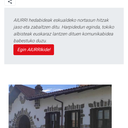
AIURRI hedabideak eskualdeko nortasun hitzak
jaso eta zabaltzen ditu. Harpidedun eginda, tokiko
albisteak euskaraz lantzen dituen komunikabidea
babestuko duzu.
Egin AIURRIkide!