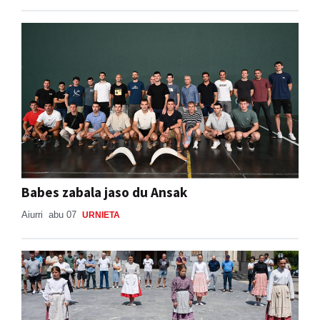
Babes zabala jaso du Ansak
Aiurri
abu 07
URNIETA