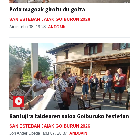
Potx magoak girotu du goiza
SAN ESTEBAN JAIAK GOIBURUN 2026
Aiurri
abu 08, 16:28
ANDOAIN
Kantujira taldearen saioa Goiburuko festetan
SAN ESTEBAN JAIAK GOIBURUN 2026
Jon Ander Ubeda
abu 07, 20:37
ANDOAIN