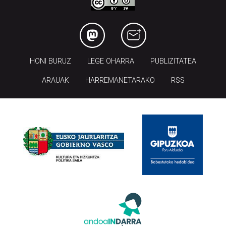
HONI BURUZ
LEGE OHARRA
PUBLIZITATEA
ARAUAK
HARREMANETARAKO
RSS