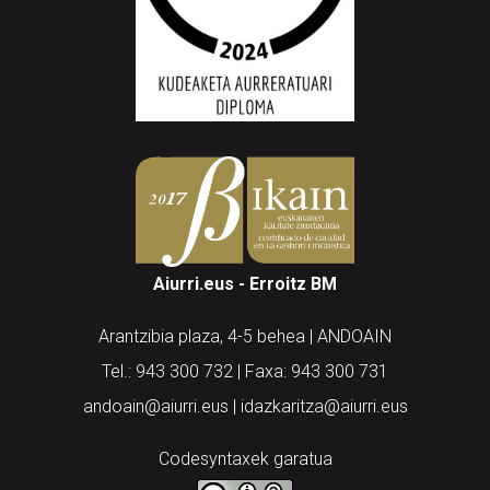
Aiurri.eus - Erroitz BM
Arantzibia plaza, 4-5 behea | ANDOAIN
Tel.: 943 300 732 | Faxa: 943 300 731
andoain@aiurri.eus | idazkaritza@aiurri.eus
Codesyntaxek garatua