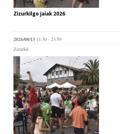
Zizurkilgo jaiak 2026
JAIA
2026/08/13
11:30 - 23:59
Zizurkil