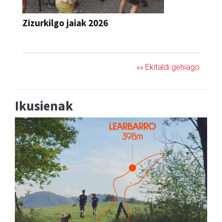
Zizurkilgo jaiak 2026
JAIA
»» Ekitaldi gehiago
Ikusienak