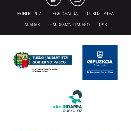
HONI BURUZ
LEGE OHARRA
PUBLIZITATEA
ARAUAK
HARREMANETARAKO
RSS