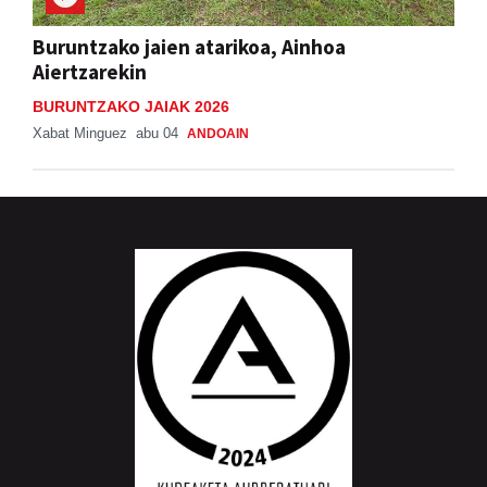
Buruntzako jaien atarikoa, Ainhoa
Aiertzarekin
BURUNTZAKO JAIAK 2026
Xabat Minguez
abu 04
ANDOAIN