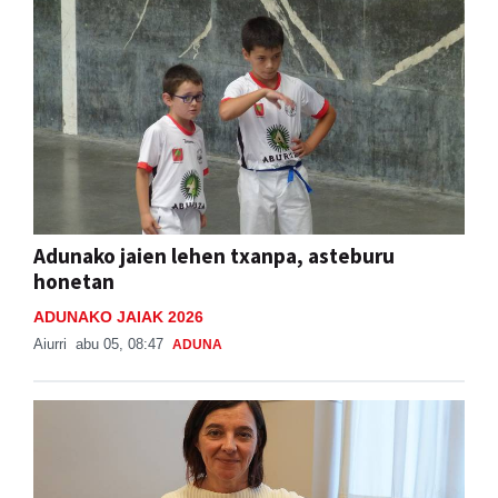
Adunako jaien lehen txanpa, asteburu
honetan
ADUNAKO JAIAK 2026
Aiurri
abu 05, 08:47
ADUNA