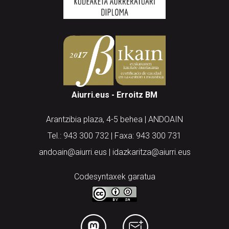
Aiurri.eus - Erroitz BM
Arantzibia plaza, 4-5 behea | ANDOAIN
Tel.: 943 300 732 | Faxa: 943 300 731
andoain@aiurri.eus | idazkaritza@aiurri.eus
Codesyntaxek garatua