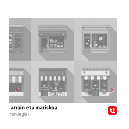
Previous
Next
Joxean harategia
Zizurkil
- Harategiak