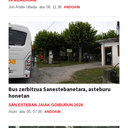
Jon Ander Ubeda
abu 06, 11:38
ANDOAIN
Bus zerbitzua Sanestebanetara, asteburu
honetan
SAN ESTEBAN JAIAK GOIBURUN 2026
Aiurri
abu 05, 07:00
ANDOAIN