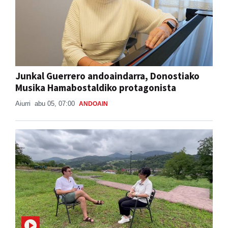
Junkal Guerrero andoaindarra, Donostiako
Musika Hamabostaldiko protagonista
Aiurri
abu 05, 07:00
ANDOAIN