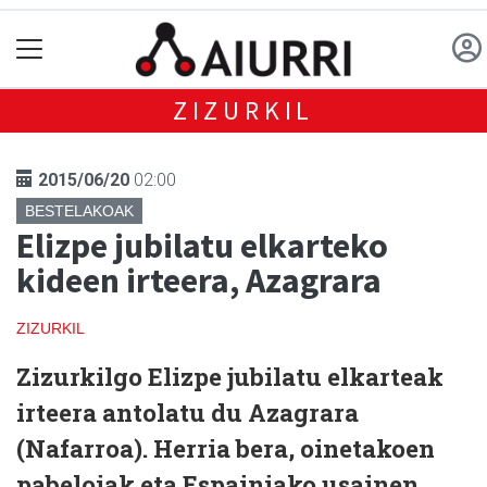
ZIZURKIL
2015/06/20
02:00
BESTELAKOAK
Elizpe jubilatu elkarteko
kideen irteera, Azagrara
ZIZURKIL
Zizurkilgo Elizpe jubilatu elkarteak
irteera antolatu du Azagrara
(Nafarroa). Herria bera, oinetakoen
pabeloiak eta Espainiako usainen