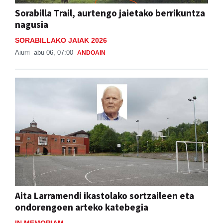
Sorabilla Trail, aurtengo jaietako berrikuntza
nagusia
SORABILLAKO JAIAK 2026
Aiurri
abu 06, 07:00
ANDOAIN
Aita Larramendi ikastolako sortzaileen eta
ondorengoen arteko katebegia
IN MEMORIAM