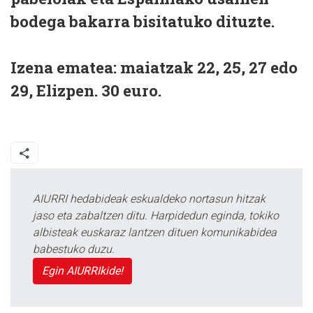
bodega bakarra bisitatuko dituzte.
Izena ematea: maiatzak 22, 25, 27 edo
29, Elizpen. 30 euro.
AIURRI hedabideak eskualdeko nortasun hitzak
jaso eta zabaltzen ditu. Harpidedun eginda, tokiko
albisteak euskaraz lantzen dituen komunikabidea
babestuko duzu.
Egin AIURRIkide!