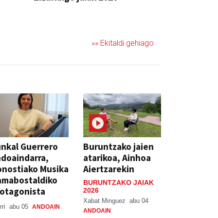
JAIA
»» Ekitaldi gehiago
nkal Guerrero
Buruntzako jaien
doaindarra,
atarikoa, Ainhoa
nostiako Musika
Aiertzarekin
amabostaldiko
BURUNTZAKO JAIAK
otagonista
2026
Xabat Minguez
abu 04
rri
abu 05
ANDOAIN
ANDOAIN