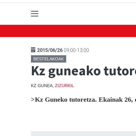
2015/06/26
09:00-13:00
BESTELAKOAK
Kz guneako tutor
KZ GUNEA,
ZIZURKIL
>Kz Guneko tutoretza. Ekainak 26, o