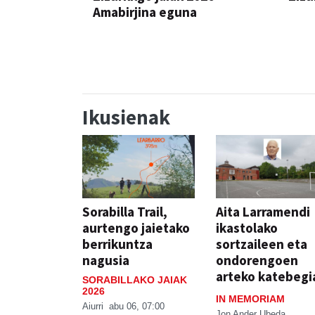
Amabirjina eguna
JAIA
JAIA
Ikusienak
Sorabilla Trail,
Aita Larramendi
aurtengo jaietako
ikastolako
berrikuntza
sortzaileen eta
nagusia
ondorengoen
arteko katebegi
SORABILLAKO JAIAK
2026
IN MEMORIAM
Aiurri
abu 06, 07:00
Jon Ander Ubeda