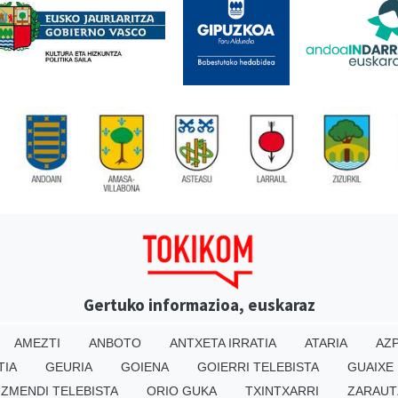
Gertuko informazioa, euskaraz
AMEZTI
ANBOTO
ANTXETA IRRATIA
ATARIA
AZP
TIA
GEURIA
GOIENA
GOIERRI TELEBISTA
GUAIXE
IZMENDI TELEBISTA
ORIO GUKA
TXINTXARRI
ZARAUT