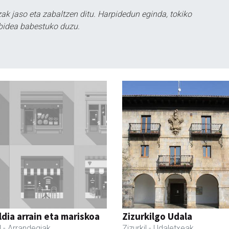
k jaso eta zabaltzen ditu. Harpidedun eginda, tokiko
bidea babestuko duzu.
dia arrain eta mariskoa
Zizurkilgo Udala
l
- Arrandegiak
Zizurkil
- Udaletxeak