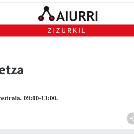
ZIZURKIL
etza
stirala. 09:00-13:00.