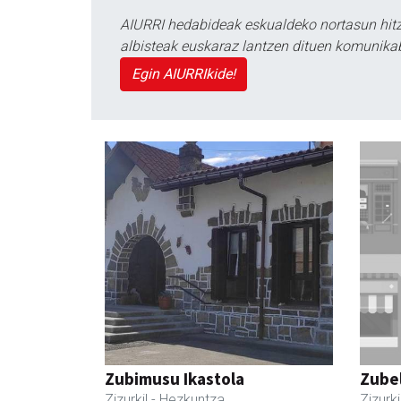
AIURRI hedabideak eskualdeko nortasun hitza
albisteak euskaraz lantzen dituen komunika
Egin AIURRIkide!
Zubimusu Ikastola
Zubel
Zizurkil
- Hezkuntza
Zizurki