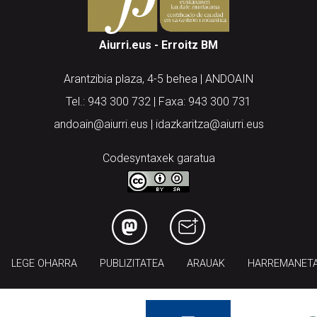
Aiurri.eus - Erroitz BM
Arantzibia plaza, 4-5 behea | ANDOAIN
Tel.: 943 300 732 | Faxa: 943 300 731
andoain@aiurri.eus | idazkaritza@aiurri.eus
Codesyntaxek garatua
LEGE OHARRA
PUBLIZITATEA
ARAUAK
HARREMANET