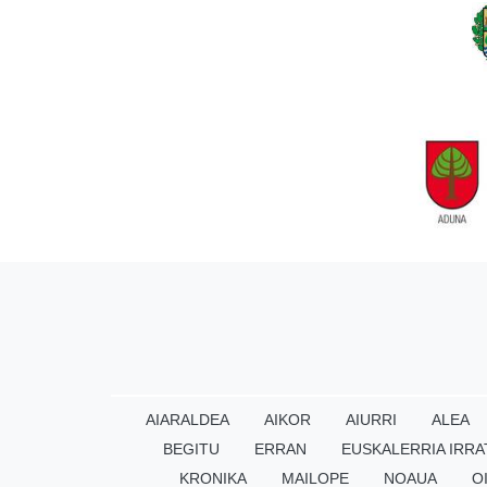
AIARALDEA
AIKOR
AIURRI
ALEA
BEGITU
ERRAN
EUSKALERRIA IRRA
KRONIKA
MAILOPE
NOAUA
O