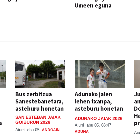
Umeen eguna
JAIA
Bus zerbitzua
Adunako jaien
Ju
Sanestebanetara,
lehen txanpa,
an
asteburu honetan
asteburu honetan
Do
H
SAN ESTEBAN JAIAK
ADUNAKO JAIAK 2026
a
pr
GOIBURUN 2026
Aiurri
abu 05, 08:47
Aiurri
abu 05
ANDOAIN
ADUNA
Aiu