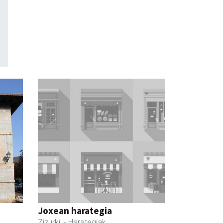
Joxean harategia
Zizurkil
- Harategiak