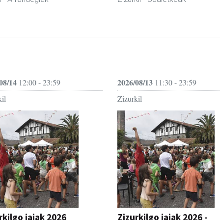
08/14
2026/08/13
12:00 - 23:59
11:30 - 23:59
il
Zizurkil
rkilgo jaiak 2026
Zizurkilgo jaiak 2026 -