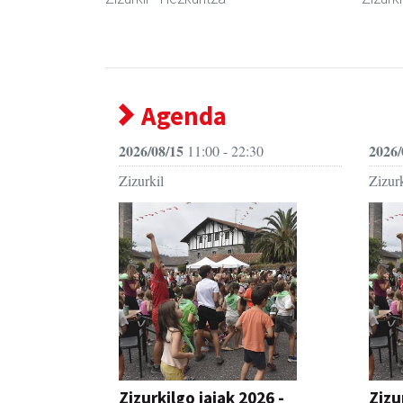
Agenda
2026/08/15
2026/
11:00 - 22:30
Zizurkil
Zizurk
Zizurkilgo jaiak 2026 -
Zizu