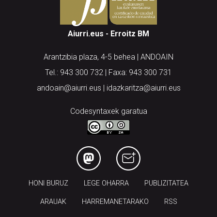
Aiurri.eus - Erroitz BM
Arantzibia plaza, 4-5 behea | ANDOAIN
Tel.: 943 300 732 | Faxa: 943 300 731
andoain@aiurri.eus | idazkaritza@aiurri.eus
Codesyntaxek garatua
HONI BURUZ
LEGE OHARRA
PUBLIZITATEA
ARAUAK
HARREMANETARAKO
RSS