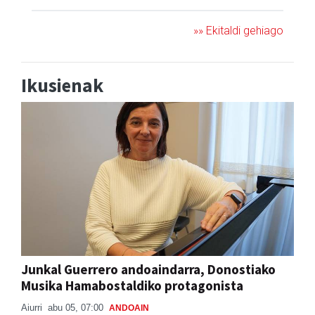
»» Ekitaldi gehiago
Ikusienak
Junkal Guerrero andoaindarra, Donostiako
Musika Hamabostaldiko protagonista
Aiurri
abu 05, 07:00
ANDOAIN