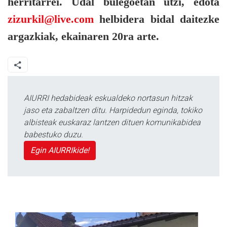
herritarrei. Udal bulegoetan utzi, edota
zizurkil@live.com
helbidera bidal daitezke
argazkiak, ekainaren 20ra arte.
AIURRI hedabideak eskualdeko nortasun hitzak
jaso eta zabaltzen ditu. Harpidedun eginda, tokiko
albisteak euskaraz lantzen dituen komunikabidea
babestuko duzu.
Egin AIURRIkide!