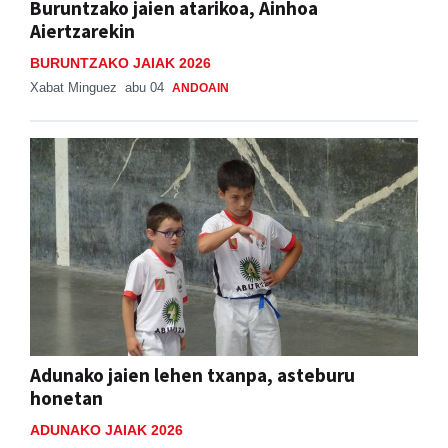
Buruntzako jaien atarikoa, Ainhoa
Aiertzarekin
BURUNTZAKO JAIAK 2026
Xabat Minguez
abu 04
ANDOAIN
Adunako jaien lehen txanpa, asteburu
honetan
ADUNAKO JAIAK 2026