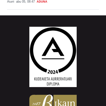
Aiurri
abu 05, 08:47
ADUNA