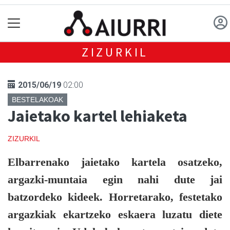
ZIZURKIL
2015/06/19
02:00
BESTELAKOAK
Jaietako kartel lehiaketa
ZIZURKIL
Elbarrenako jaietako kartela osatzeko,
argazki-muntaia egin nahi dute jai
batzordeko kideek. Horretarako, festetako
argazkiak ekartzeko eskaera luzatu diete