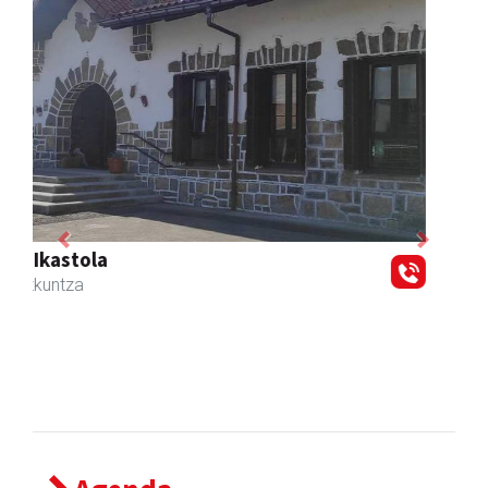
Previous
Next
Zubeldia arrain eta mariskoa
Zizurkil
- Arrandegiak