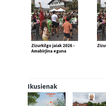
Zizurkilgo jaiak 2026 -
Zizu
Amabirjina eguna
JAIA
JAIA
Ikusienak