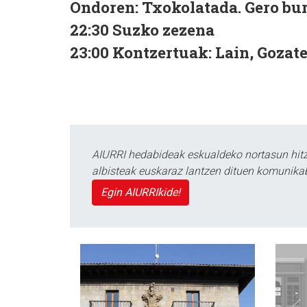
Ondoren:
Txokolatada. Gero bu
22:30
Suzko zezena
23:00
Kontzertuak:
Lain, Gozate
AIURRI hedabideak eskualdeko nortasun hitza
albisteak euskaraz lantzen dituen komunika
Egin AIURRIkide!