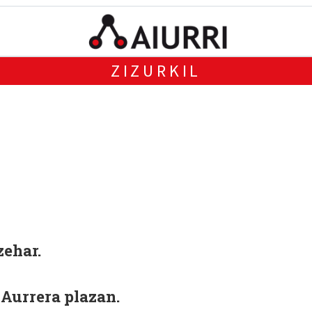
ZIZURKIL
zehar.
 Aurrera plazan.