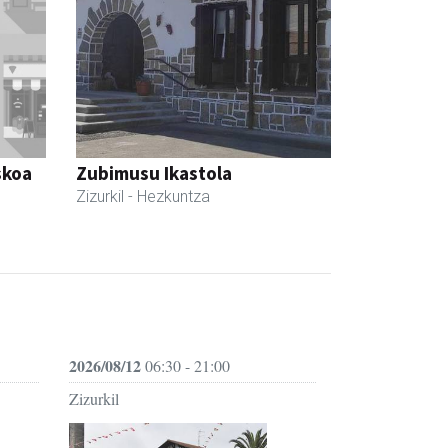
skoa
Zubimusu Ikastola
Zizurkil
- Hezkuntza
2026/08/12
06:30 - 21:00
Zizurkil