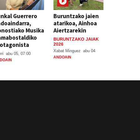
nkal Guerrero
Buruntzako jaien
doaindarra,
atarikoa, Ainhoa
nostiako Musika
Aiertzarekin
amabostaldiko
BURUNTZAKO JAIAK
otagonista
2026
Xabat Minguez
abu 04
rri
abu 05, 07:00
ANDOAIN
DOAIN