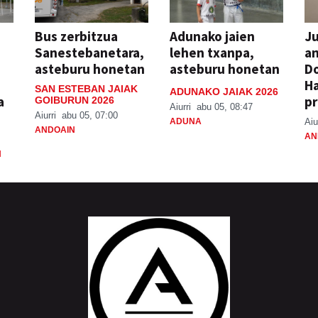
Bus zerbitzua
Adunako jaien
Ju
Sanestebanetara,
lehen txanpa,
an
asteburu honetan
asteburu honetan
Do
H
SAN ESTEBAN JAIAK
ADUNAKO JAIAK 2026
a
pr
GOIBURUN 2026
Aiurri
abu 05, 08:47
Aiurri
abu 05, 07:00
ADUNA
Aiu
ANDOAIN
AN
N