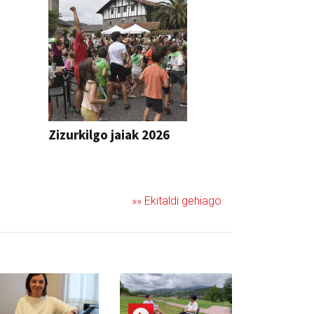
Zizurkilgo jaiak 2026
JAIA
»» Ekitaldi gehiago