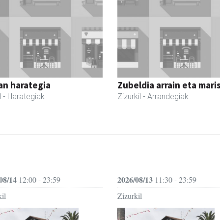
an harategia
Zubeldia arrain eta mari
l
- Harategiak
Zizurkil
- Arrandegiak
08/14
2026/08/13
12:00 - 23:59
11:30 - 23:59
il
Zizurkil