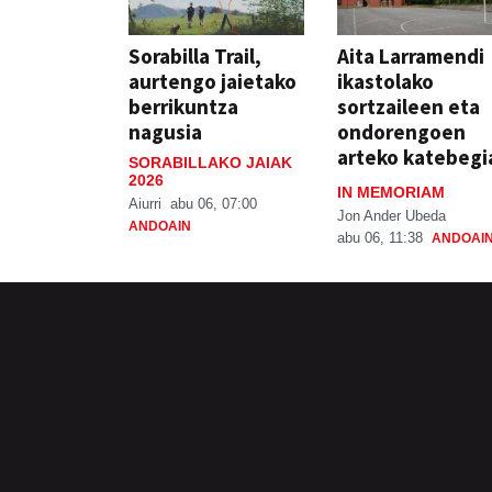
Sorabilla Trail,
Aita Larramendi
aurtengo jaietako
ikastolako
berrikuntza
sortzaileen eta
nagusia
ondorengoen
arteko katebegi
SORABILLAKO JAIAK
2026
IN MEMORIAM
Aiurri
abu 06, 07:00
Jon Ander Ubeda
ANDOAIN
abu 06, 11:38
ANDOAI