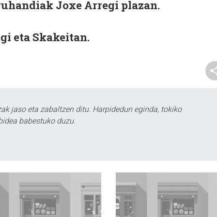
ruhandiak Joxe Arregi plazan.
gi eta Skakeitan.
k jaso eta zabaltzen ditu. Harpidedun eginda, tokiko
bidea babestuko duzu.