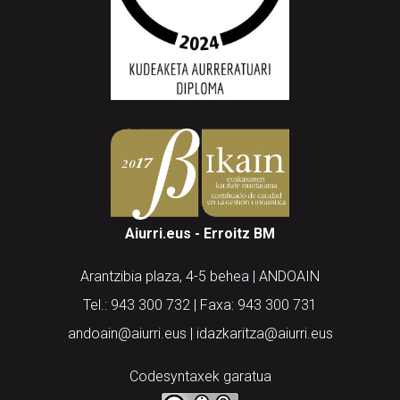
Aiurri.eus - Erroitz BM
Arantzibia plaza, 4-5 behea | ANDOAIN
Tel.: 943 300 732 | Faxa: 943 300 731
andoain@aiurri.eus | idazkaritza@aiurri.eus
Codesyntaxek garatua