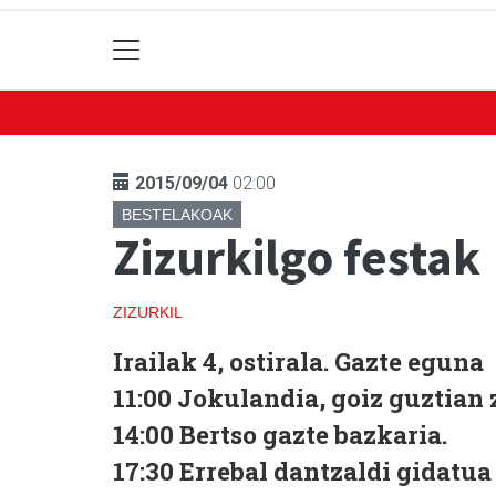
2015/09/04
02:00
BESTELAKOAK
Zizurkilgo festak
ZIZURKIL
Irailak 4, ostirala. Gazte eguna
11:00
Jokulandia, goiz guztian 
14:00
Bertso gazte bazkaria.
17:30
Errebal dantzaldi gidatua