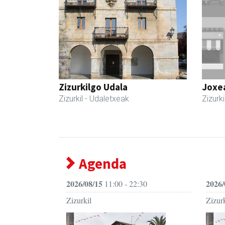
Zizurkilgo Udala
Joxe
Zizurkil
- Udaletxeak
Zizurki
Agenda
2026/08/15
2026/
11:00 - 22:30
Zizurkil
Zizurk